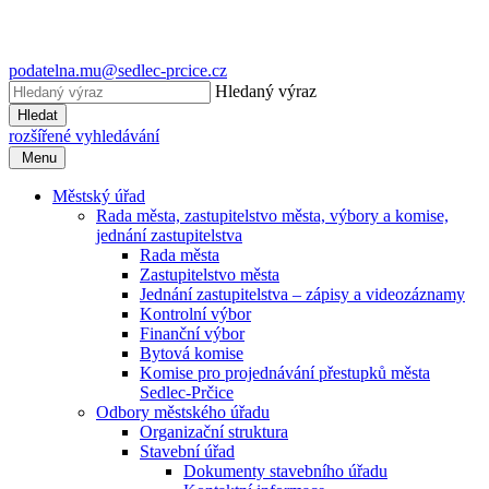
podatelna.mu@sedlec-prcice.cz
Hledaný výraz
Hledat
rozšířené vyhledávání
Menu
Městský úřad
Rada města, zastupitelstvo města, výbory a komise,
jednání zastupitelstva
Rada města
Zastupitelstvo města
Jednání zastupitelstva – zápisy a videozáznamy
Kontrolní výbor
Finanční výbor
Bytová komise
Komise pro projednávání přestupků města
Sedlec-Prčice
Odbory městského úřadu
Organizační struktura
Stavební úřad
Dokumenty stavebního úřadu