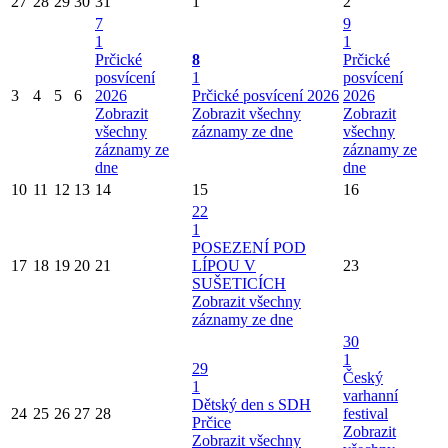
27
28
29
30
31
1
2
7
9
1
1
Prčické
8
Prčické
posvícení
1
posvícení
3
4
5
6
2026
Prčické posvícení 2026
2026
Zobrazit
Zobrazit všechny
Zobrazit
všechny
záznamy ze dne
všechny
záznamy ze
záznamy ze
dne
dne
10
11
12
13
14
15
16
22
1
POSEZENÍ POD
17
18
19
20
21
LÍPOU V
23
SUŠETICÍCH
Zobrazit všechny
záznamy ze dne
30
1
29
Český
1
varhanní
Dětský den s SDH
24
25
26
27
28
festival
Prčice
Zobrazit
Zobrazit všechny