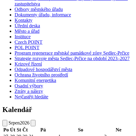
zastupitelstva
Odbory městského úřadu
Dokumenty úřadu, informace
Kontakty
Úřední deska
Město a úřad
Instituce
Czech POINT
POL POINT
Program regenerace městské památkové zóny Sedlec-Prčice
Strategie rozvoje města Sedlec-Prčice na období 2023–2027
Krizové řízení
Odpadové hospodářství města
Ochrana životního prostředí
Komunitní energetika
Osadní výbory
Ztráty a nálezy
Nejčastěji hledáte
Kalendář
Srpen
2026
Po
Út
St
Čt
Pá
So
Ne