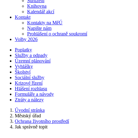
Sdružení
Knihovna
Kalendář akcí
Kontakt
Kontakty na MěÚ
Napište nám
Prohlášení o ochraně soukromí
Volby 2026
Poplatky
Služby a odpady
Územní plánování
Vyhlášky
Školství
Sociální služby
Krizové řízení
Hlášení rozhlasu
Formuláře a návody
Ztráty a nálezy
Úvodní stránka
Městský úřad
Ochrana životního prostředí
Jak správně topit