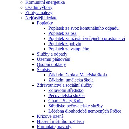
Komunitní energetika
Osadní výbory
Ztráty a nálezy
Nejčastěji hledáte
Poplatky
Poplatek za svoz komunálního odpadu
Poplatek za psa
Poplatek za užívání veřejného prostranství
Poplatek z pobytu
Poplatek ze vstupného
Služby a odpady
Územní plánování
Osobní doklady
Školství
Základní škola a Mateřská škola
Základní umělecká škola
Zdravotnictví a sociální služby
Zdravotní středisko
Pečovatelská služba
Charita Starý Knín
Středisko pečovatelské služby
Léčebna dlouhodobě nemocných Prčice
Krizové řízení
Hlášení místního rozhlasu
Formuláře, návody