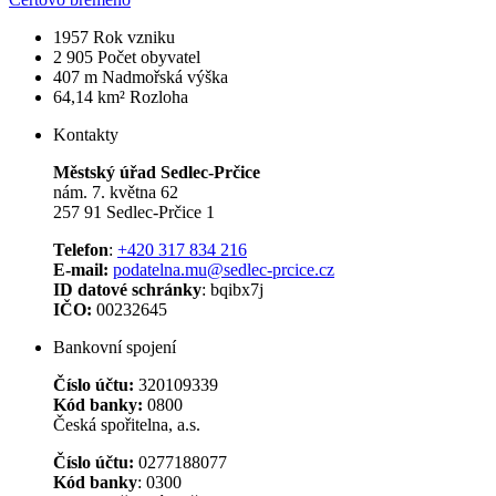
1957
Rok vzniku
2 905
Počet obyvatel
407 m
Nadmořská výška
64,14 km²
Rozloha
Kontakty
Městský úřad Sedlec-Prčice
nám. 7. května 62
257 91 Sedlec-Prčice 1
Telefon
:
+420 317 834 216
E-mail:
podatelna.mu@sedlec-prcice.cz
ID datové schránky
: bqibx7j
IČO:
00232645
Bankovní spojení
Číslo účtu:
320109339
Kód banky:
0800
Česká spořitelna, a.s.
Číslo účtu:
0277188077
Kód banky
: 0300