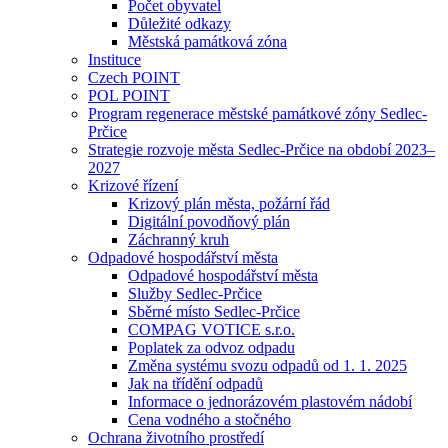
Počet obyvatel
Důležité odkazy
Městská památková zóna
Instituce
Czech POINT
POL POINT
Program regenerace městské památkové zóny Sedlec-
Prčice
Strategie rozvoje města Sedlec-Prčice na období 2023–
2027
Krizové řízení
Krizový plán města, požární řád
Digitální povodňový plán
Záchranný kruh
Odpadové hospodářství města
Odpadové hospodářství města
Služby Sedlec-Prčice
Sběrné místo Sedlec-Prčice
COMPAG VOTICE s.r.o.
Poplatek za odvoz odpadu
Změna systému svozu odpadů od 1. 1. 2025
Jak na třídění odpadů
Informace o jednorázovém plastovém nádobí
Cena vodného a stočného
Ochrana životního prostředí