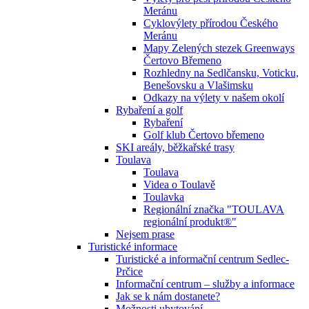
Meránu
Cyklovýlety přírodou Českého
Meránu
Mapy Zelených stezek Greenways
Čertovo Břemeno
Rozhledny na Sedlčansku, Voticku,
Benešovsku a Vlašimsku
Odkazy na výlety v našem okolí
Rybaření a golf
Rybaření
Golf klub Čertovo břemeno
SKI areály, běžkařské trasy
Toulava
Toulava
Videa o Toulavě
Toulavka
Regionální značka "TOULAVA
regionální produkt®"
Nejsem prase
Turistické informace
Turistické a informační centrum Sedlec-
Prčice
Informační centrum – služby a informace
Jak se k nám dostanete?
Možnosti ubytování