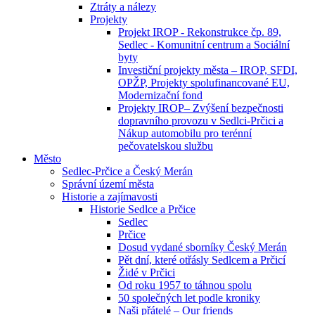
Ztráty a nálezy
Projekty
Projekt IROP - Rekonstrukce čp. 89,
Sedlec - Komunitní centrum a Sociální
byty
Investiční projekty města – IROP, SFDI,
OPŽP, Projekty spolufinancované EU,
Modernizační fond
Projekty IROP– Zvýšení bezpečnosti
dopravního provozu v Sedlci-Prčici a
Nákup automobilu pro terénní
pečovatelskou službu
Město
Sedlec-Prčice a Český Merán
Správní území města
Historie a zajímavosti
Historie Sedlce a Prčice
Sedlec
Prčice
Dosud vydané sborníky Český Merán
Pět dní, které otřásly Sedlcem a Prčicí
Židé v Prčici
Od roku 1957 to táhnou spolu
50 společných let podle kroniky
Naši přátelé – Our friends