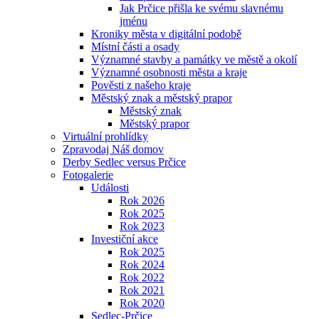
Jak Prčice přišla ke svému slavnému
jménu
Kroniky města v digitální podobě
Místní části a osady
Významné stavby a památky ve městě a okolí
Významné osobnosti města a kraje
Pověsti z našeho kraje
Městský znak a městský prapor
Městský znak
Městský prapor
Virtuální prohlídky
Zpravodaj Náš domov
Derby Sedlec versus Prčice
Fotogalerie
Události
Rok 2026
Rok 2025
Rok 2023
Investiční akce
Rok 2025
Rok 2024
Rok 2022
Rok 2021
Rok 2020
Sedlec-Prčice