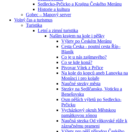
Sedlecko-Prčicko a Krajina Českého Meránu
Historie a kultura
Gobec – Mapový server
Volný čas a turismus
Turistika
Letní a zimní turistika
Naším krajem na kole i pěšky
Výlety po Českém Meránu
Cesta Česka - poutní cesta Říp–
Blaník
Co je u nás zajímavého?
Co se kde koná?
Pivovar Vítek z Prčice
Na kole do kopců aneb Lanovka na
Monínci i pro kolaře
Naučné stezky města
Stezky na Sedlčansku, Voticku a
Benešovsku
Osm pěších výletů po Sedlecko-
Prčicku
Vycházkový okruh Městskou
památkovou zónou
Naučná stezka Od vítkovské růže k
zázračnému prameni
Výlety pro pěší přírodou Českého