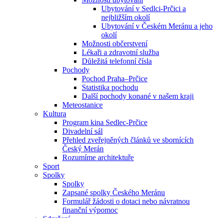
Ubytování v Sedlci-Prčici a
nejbližším okolí
Ubytování v Českém Meránu a jeho
okolí
Možnosti občerstvení
Lékaři a zdravotní služba
Důležitá telefonní čísla
Pochody
Pochod Praha–Prčice
Statistika pochodu
Další pochody konané v našem kraji
Meteostanice
Kultura
Program kina Sedlec-Prčice
Divadelní sál
Přehled zveřejněných článků ve sbornících
Český Merán
Rozumíme architektuře
Sport
Spolky
Spolky
Zapsané spolky Českého Meránu
Formulář žádosti o dotaci nebo návratnou
finanční výpomoc