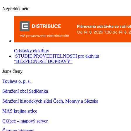
Nepřehlédněte
Odstávky elektřiny
STUDIE PROVEDITELNOSTI pro aktivitu
"BEZPEČNOST DOPRAVY"
Jsme členy
Toulava o. p. s.
Sdružení obcí Sedlčanka
Sdružení historických sídel Čech, Moravy a Slezska
MAS krajina srdce
GObec – mapový server
Čertovo břemeno