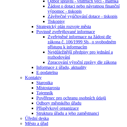
Odbor správní - vnitřních věcí - matrika
Žádost o dotaci nebo návratnou finanční
výpomoc - tiskopis
Závěrečné vyúčtování dotace - tiskopis
Tiskopisy
Strategický plán rozvoje města
Povinně zveřejňované informace
Zveřejněné informace na žádost dle
zákona č. 106⁄1999 Sb., o svobodném
přístupu k informacím
Nejdůležitější předpisy pro jednání a
rozhodování
Zpracování výroční zprávy dle zákona
Informace z úřadu, aktuality
E-podatelna
Kontakty
Starostka
Místostarosta
Tajemník
Pověřenec pro ochranu osobních údajů
Odbory městského úřadu
Příspěvkové organizace
Struktura úřadu a jeho zaměstnanci
Úřední deska
Město a úřad