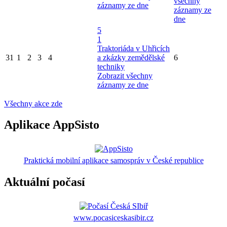
všechny
záznamy ze dne
záznamy ze
dne
5
1
Traktoriáda v Uhřicích
31
1
2
3
4
a zkázky zemědělské
6
techniky
Zobrazit všechny
záznamy ze dne
Všechny akce zde
Aplikace AppSisto
Praktická mobilní aplikace samospráv v České republice
Aktuální počasí
www.pocasiceskasibir.cz