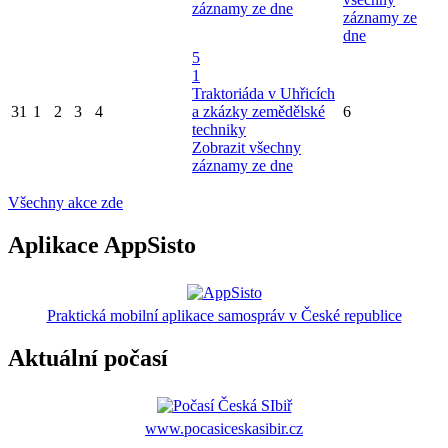
záznamy ze dne
záznamy ze
dne
5
1
Traktoriáda v Uhřicích
31
1
2
3
4
a zkázky zemědělské
6
techniky
Zobrazit všechny
záznamy ze dne
Všechny akce zde
Aplikace AppSisto
Praktická mobilní aplikace samospráv v České republice
Aktuální počasí
www.pocasiceskasibir.cz