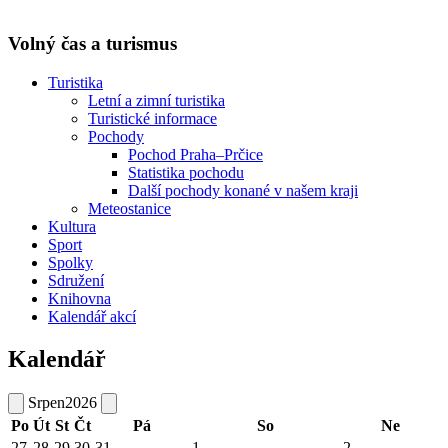
Volný čas a turismus
Turistika
Letní a zimní turistika
Turistické informace
Pochody
Pochod Praha–Prčice
Statistika pochodu
Další pochody konané v našem kraji
Meteostanice
Kultura
Sport
Spolky
Sdružení
Knihovna
Kalendář akcí
Kalendář
Srpen
2026
Po
Út
St
Čt
Pá
So
Ne
27
28
29
30
31
1
2