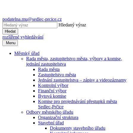
podatelna.mu@sedlec-prcice.cz
Hledaný výraz
Hledat
rozšířené vyhledávání
Menu
Městský úřad
Rada města, zastupitelstvo města, výbory a komise,
jednání zastupitelstva
Rada města
Zastupitelstvo města
Jednání zastupitelstva – zápisy a videozáznamy
Kontrolní výbor
Finanční výbor
Bytová komise
Komise pro projednávání přestupků města
Sedlec-Prčice
Odbory městského úřadu
Organizační struktura
Stavební úřad
Dokumenty stavebního úřadu