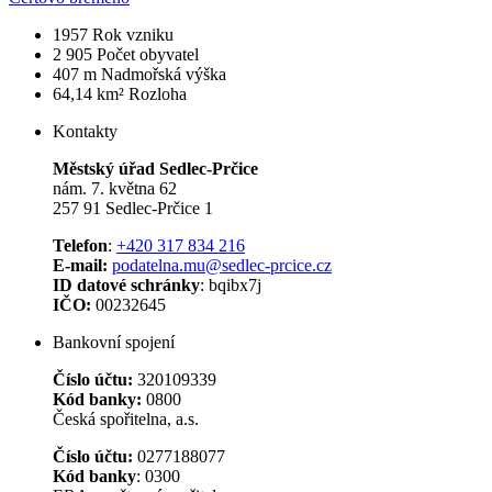
1957
Rok vzniku
2 905
Počet obyvatel
407 m
Nadmořská výška
64,14 km²
Rozloha
Kontakty
Městský úřad Sedlec-Prčice
nám. 7. května 62
257 91 Sedlec-Prčice 1
Telefon
:
+420 317 834 216
E-mail:
podatelna.mu@sedlec-prcice.cz
ID datové schránky
: bqibx7j
IČO:
00232645
Bankovní spojení
Číslo účtu:
320109339
Kód banky:
0800
Česká spořitelna, a.s.
Číslo účtu:
0277188077
Kód banky
: 0300