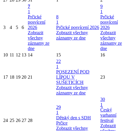
7
9
1
1
Prčické
8
Prčické
posvícení
1
posvícení
3
4
5
6
2026
Prčické posvícení 2026
2026
Zobrazit
Zobrazit všechny
Zobrazit
všechny
záznamy ze dne
všechny
záznamy ze
záznamy ze
dne
dne
10
11
12
13
14
15
16
22
1
POSEZENÍ POD
17
18
19
20
21
LÍPOU V
23
SUŠETICÍCH
Zobrazit všechny
záznamy ze dne
30
1
29
Český
1
varhanní
Dětský den s SDH
24
25
26
27
28
festival
Prčice
Zobrazit
Zobrazit všechny
všechny