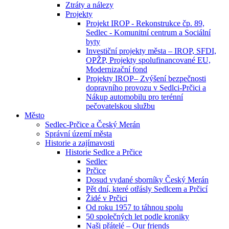
Ztráty a nálezy
Projekty
Projekt IROP - Rekonstrukce čp. 89,
Sedlec - Komunitní centrum a Sociální
byty
Investiční projekty města – IROP, SFDI,
OPŽP, Projekty spolufinancované EU,
Modernizační fond
Projekty IROP– Zvýšení bezpečnosti
dopravního provozu v Sedlci-Prčici a
Nákup automobilu pro terénní
pečovatelskou službu
Město
Sedlec-Prčice a Český Merán
Správní území města
Historie a zajímavosti
Historie Sedlce a Prčice
Sedlec
Prčice
Dosud vydané sborníky Český Merán
Pět dní, které otřásly Sedlcem a Prčicí
Židé v Prčici
Od roku 1957 to táhnou spolu
50 společných let podle kroniky
Naši přátelé – Our friends