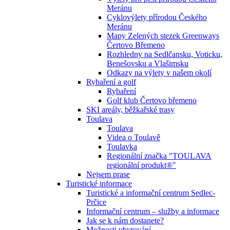
Meránu
Cyklovýlety přírodou Českého
Meránu
Mapy Zelených stezek Greenways
Čertovo Břemeno
Rozhledny na Sedlčansku, Voticku,
Benešovsku a Vlašimsku
Odkazy na výlety v našem okolí
Rybaření a golf
Rybaření
Golf klub Čertovo břemeno
SKI areály, běžkařské trasy
Toulava
Toulava
Videa o Toulavě
Toulavka
Regionální značka "TOULAVA
regionální produkt®"
Nejsem prase
Turistické informace
Turistické a informační centrum Sedlec-
Prčice
Informační centrum – služby a informace
Jak se k nám dostanete?
Možnosti ubytování