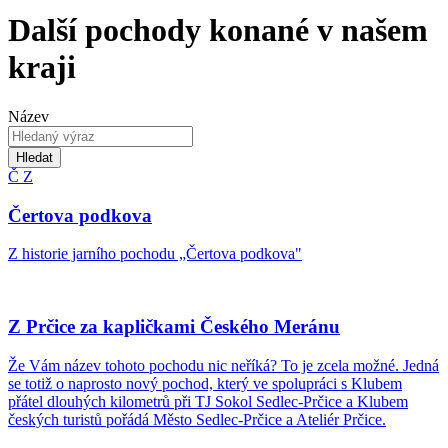
Další pochody konané v našem
kraji
Název
Hledat
Č
Z
Čertova podkova
Z historie jarního pochodu „Čertova podkova"
Z Prčice za kapličkami Českého Meránu
Že Vám název tohoto pochodu nic neříká? To je zcela možné. Jedná
se totiž o naprosto nový pochod, který ve spolupráci s Klubem
přátel dlouhých kilometrů při TJ Sokol Sedlec-Prčice a Klubem
českých turistů pořádá Město Sedlec-Prčice a Ateliér Prčice.