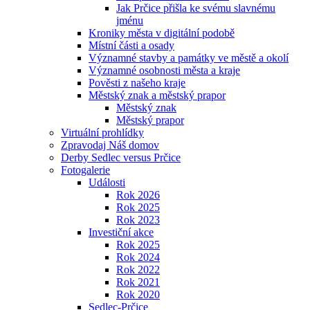
Jak Prčice přišla ke svému slavnému
jménu
Kroniky města v digitální podobě
Místní části a osady
Významné stavby a památky ve městě a okolí
Významné osobnosti města a kraje
Pověsti z našeho kraje
Městský znak a městský prapor
Městský znak
Městský prapor
Virtuální prohlídky
Zpravodaj Náš domov
Derby Sedlec versus Prčice
Fotogalerie
Události
Rok 2026
Rok 2025
Rok 2023
Investiční akce
Rok 2025
Rok 2024
Rok 2022
Rok 2021
Rok 2020
Sedlec-Prčice