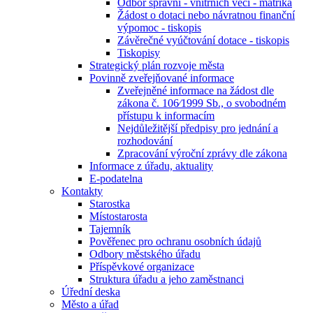
Odbor správní - vnitřních věcí - matrika
Žádost o dotaci nebo návratnou finanční
výpomoc - tiskopis
Závěrečné vyúčtování dotace - tiskopis
Tiskopisy
Strategický plán rozvoje města
Povinně zveřejňované informace
Zveřejněné informace na žádost dle
zákona č. 106⁄1999 Sb., o svobodném
přístupu k informacím
Nejdůležitější předpisy pro jednání a
rozhodování
Zpracování výroční zprávy dle zákona
Informace z úřadu, aktuality
E-podatelna
Kontakty
Starostka
Místostarosta
Tajemník
Pověřenec pro ochranu osobních údajů
Odbory městského úřadu
Příspěvkové organizace
Struktura úřadu a jeho zaměstnanci
Úřední deska
Město a úřad