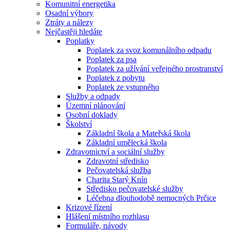
Komunitní energetika
Osadní výbory
Ztráty a nálezy
Nejčastěji hledáte
Poplatky
Poplatek za svoz komunálního odpadu
Poplatek za psa
Poplatek za užívání veřejného prostranství
Poplatek z pobytu
Poplatek ze vstupného
Služby a odpady
Územní plánování
Osobní doklady
Školství
Základní škola a Mateřská škola
Základní umělecká škola
Zdravotnictví a sociální služby
Zdravotní středisko
Pečovatelská služba
Charita Starý Knín
Středisko pečovatelské služby
Léčebna dlouhodobě nemocných Prčice
Krizové řízení
Hlášení místního rozhlasu
Formuláře, návody