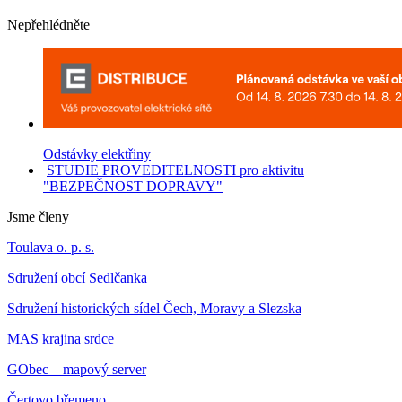
Nepřehlédněte
Odstávky elektřiny
STUDIE PROVEDITELNOSTI pro aktivitu
"BEZPEČNOST DOPRAVY"
Jsme členy
Toulava o. p. s.
Sdružení obcí Sedlčanka
Sdružení historických sídel Čech, Moravy a Slezska
MAS krajina srdce
GObec – mapový server
Čertovo břemeno