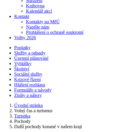
Sdružení
Knihovna
Kalendář akcí
Kontakt
Kontakty na MěÚ
Napište nám
Prohlášení o ochraně soukromí
Volby 2026
Poplatky
Služby a odpady
Územní plánování
Vyhlášky
Školství
Sociální služby
Krizové řízení
Hlášení rozhlasu
Formuláře a návody
Ztráty a nálezy
Úvodní stránka
Volný čas a turismus
Turistika
Pochody
Další pochody konané v našem kraji