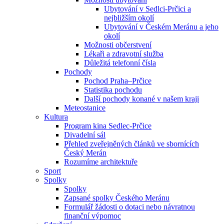
Ubytování v Sedlci-Prčici a
nejbližším okolí
Ubytování v Českém Meránu a jeho
okolí
Možnosti občerstvení
Lékaři a zdravotní služba
Důležitá telefonní čísla
Pochody
Pochod Praha–Prčice
Statistika pochodu
Další pochody konané v našem kraji
Meteostanice
Kultura
Program kina Sedlec-Prčice
Divadelní sál
Přehled zveřejněných článků ve sbornících
Český Merán
Rozumíme architektuře
Sport
Spolky
Spolky
Zapsané spolky Českého Meránu
Formulář žádosti o dotaci nebo návratnou
finanční výpomoc