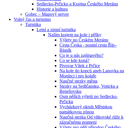
Sedlecko-Prčicko a Krajina Českého Meránu
Historie a kultura
Gobec – Mapový server
Volný čas a turismus
Turistika
Letní a zimní turistika
Naším krajem na kole i pěšky
Výlety po Českém Meránu
Cesta Česka - poutní cesta Říp–
Blaník
Co je u nás zajímavého?
Co se kde koná?
Pivovar Vítek z Prčice
Na kole do kopců aneb Lanovka na
Monínci i pro kolaře
Naučné stezky města
Stezky na Sedlčansku, Voticku a
Benešovsku
Osm pěších výletů po Sedlecko-
Prčicku
Vycházkový okruh Městskou
památkovou zónou
Naučná stezka Od vítkovské růže k
zázračnému prameni
Výlety pro pěší přírodou Českého