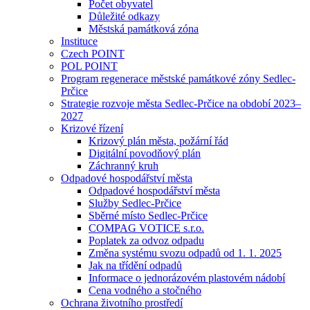
Počet obyvatel
Důležité odkazy
Městská památková zóna
Instituce
Czech POINT
POL POINT
Program regenerace městské památkové zóny Sedlec-
Prčice
Strategie rozvoje města Sedlec-Prčice na období 2023–
2027
Krizové řízení
Krizový plán města, požární řád
Digitální povodňový plán
Záchranný kruh
Odpadové hospodářství města
Odpadové hospodářství města
Služby Sedlec-Prčice
Sběrné místo Sedlec-Prčice
COMPAG VOTICE s.r.o.
Poplatek za odvoz odpadu
Změna systému svozu odpadů od 1. 1. 2025
Jak na třídění odpadů
Informace o jednorázovém plastovém nádobí
Cena vodného a stočného
Ochrana životního prostředí