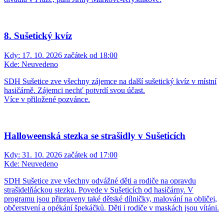
8. Sušetický kvíz
Kdy:
17. 10. 2026 začátek od 18:00
Kde:
Neuvedeno
SDH Sušetice zve všechny zájemce na další sušetický kvíz v místní
hasičárně. Zájemci nechť potvrdí svou účast.
Více v přiložené pozvánce.
Halloweenská stezka se strašidly v Sušeticích
Kdy:
31. 10. 2026 začátek od 17:00
Kde:
Neuvedeno
SDH Sušetice zve všechny odvážné děti a rodiče na opravdu
strašidelňáckou stezku. Povede v Sušeticích od hasičárny. V
programu jsou připraveny také dětské dílničky, malování na obličej,
občerstvení a opékání špekáčků. Děti i rodiče v maskách jsou vítáni.