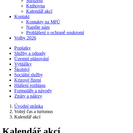
Sdružení
Knihovna
Kalendář akcí
Kontakt
Kontakty na MěÚ
Napište nám
Prohlášení o ochraně soukromí
Volby 2026
Poplatky
Služby a odpady
Územní plánování
Vyhlášky
Školství
Sociální služby
Krizové řízení
Hlášení rozhlasu
Formuláře a návody
Ztráty a nálezy
Úvodní stránka
Volný čas a turismus
Kalendář akcí
Kalendář akcí