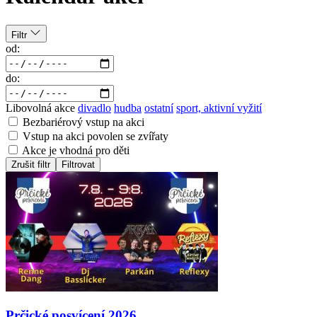
Filtr
od:
do:
Libovolná akce
divadlo
hudba
ostatní
sport, aktivní vyžití
Bezbariérový vstup na akci
Vstup na akci povolen se zvířaty
Akce je vhodná pro děti
Zrušit filtr
Filtrovat
Prčické posvícení 2026