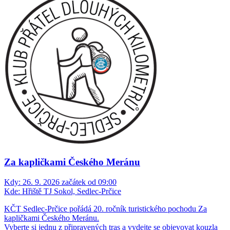
Za kapličkami Českého Meránu
Kdy:
26. 9. 2026 začátek od 09:00
Kde:
Hřiště TJ Sokol, Sedlec-Prčice
KČT Sedlec-Prčice pořádá 20. ročník turistického pochodu Za
kapličkami Českého Meránu.
Vyberte si jednu z připravených tras a vydejte se objevovat kouzla