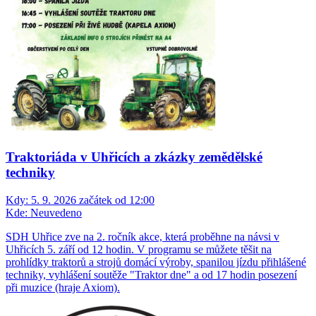
Traktoriáda v Uhřicích a zkázky zemědělské
techniky
Kdy:
5. 9. 2026 začátek od 12:00
Kde:
Neuvedeno
SDH Uhřice zve na 2. ročník akce, která proběhne na návsi v
Uhřicích 5. září od 12 hodin. V programu se můžete těšit na
prohlídky traktorů a strojů domácí výroby, spanilou jízdu přihlášené
techniky, vyhlášení soutěže "Traktor dne" a od 17 hodin posezení
při muzice (hraje Axiom).