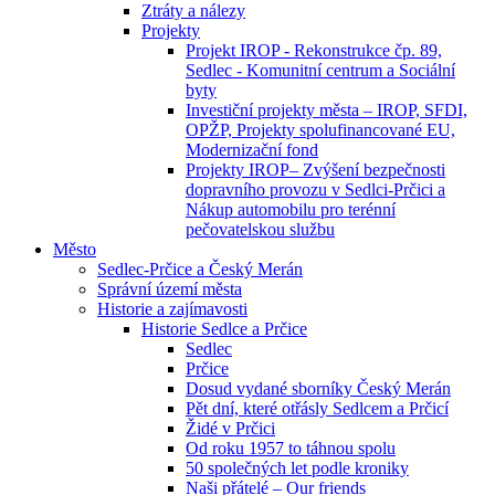
Ztráty a nálezy
Projekty
Projekt IROP - Rekonstrukce čp. 89,
Sedlec - Komunitní centrum a Sociální
byty
Investiční projekty města – IROP, SFDI,
OPŽP, Projekty spolufinancované EU,
Modernizační fond
Projekty IROP– Zvýšení bezpečnosti
dopravního provozu v Sedlci-Prčici a
Nákup automobilu pro terénní
pečovatelskou službu
Město
Sedlec-Prčice a Český Merán
Správní území města
Historie a zajímavosti
Historie Sedlce a Prčice
Sedlec
Prčice
Dosud vydané sborníky Český Merán
Pět dní, které otřásly Sedlcem a Prčicí
Židé v Prčici
Od roku 1957 to táhnou spolu
50 společných let podle kroniky
Naši přátelé – Our friends