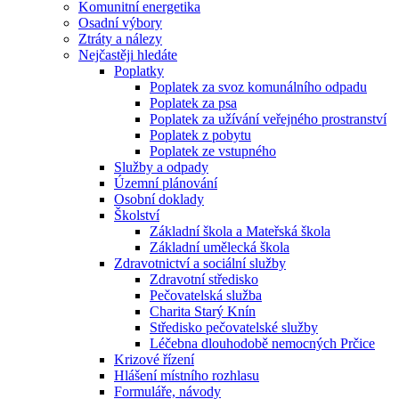
Komunitní energetika
Osadní výbory
Ztráty a nálezy
Nejčastěji hledáte
Poplatky
Poplatek za svoz komunálního odpadu
Poplatek za psa
Poplatek za užívání veřejného prostranství
Poplatek z pobytu
Poplatek ze vstupného
Služby a odpady
Územní plánování
Osobní doklady
Školství
Základní škola a Mateřská škola
Základní umělecká škola
Zdravotnictví a sociální služby
Zdravotní středisko
Pečovatelská služba
Charita Starý Knín
Středisko pečovatelské služby
Léčebna dlouhodobě nemocných Prčice
Krizové řízení
Hlášení místního rozhlasu
Formuláře, návody