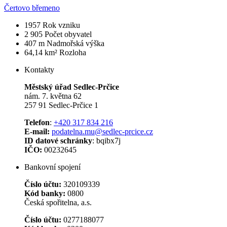
Čertovo břemeno
1957
Rok vzniku
2 905
Počet obyvatel
407 m
Nadmořská výška
64,14 km²
Rozloha
Kontakty
Městský úřad Sedlec-Prčice
nám. 7. května 62
257 91 Sedlec-Prčice 1
Telefon
:
+420 317 834 216
E-mail:
podatelna.mu@sedlec-prcice.cz
ID datové schránky
: bqibx7j
IČO:
00232645
Bankovní spojení
Číslo účtu:
320109339
Kód banky:
0800
Česká spořitelna, a.s.
Číslo účtu:
0277188077