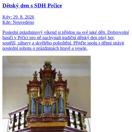
Dětský den s SDH Prčice
Kdy:
29. 8. 2026
Kde:
Neuvedeno
Poslední prázdninový víkend si přijdou na své také děti. Dobrovolní
hasiči v Prčici pro ně nachystali tradiční dětský den plný her,
soutěží, zábavy a skvělého pohoštění. Přijďte spolu s dětmi strávit
poslední sobotu o prázdninách hravě a vesele.