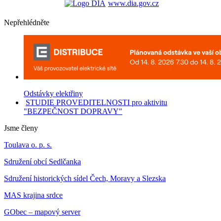
www.dia.gov.cz
Nepřehlédněte
Odstávky elektřiny
STUDIE PROVEDITELNOSTI pro aktivitu
"BEZPEČNOST DOPRAVY"
Jsme členy
Toulava o. p. s.
Sdružení obcí Sedlčanka
Sdružení historických sídel Čech, Moravy a Slezska
MAS krajina srdce
GObec – mapový server