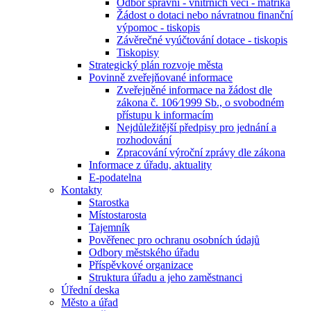
Odbor správní - vnitřních věcí - matrika
Žádost o dotaci nebo návratnou finanční
výpomoc - tiskopis
Závěrečné vyúčtování dotace - tiskopis
Tiskopisy
Strategický plán rozvoje města
Povinně zveřejňované informace
Zveřejněné informace na žádost dle
zákona č. 106⁄1999 Sb., o svobodném
přístupu k informacím
Nejdůležitější předpisy pro jednání a
rozhodování
Zpracování výroční zprávy dle zákona
Informace z úřadu, aktuality
E-podatelna
Kontakty
Starostka
Místostarosta
Tajemník
Pověřenec pro ochranu osobních údajů
Odbory městského úřadu
Příspěvkové organizace
Struktura úřadu a jeho zaměstnanci
Úřední deska
Město a úřad