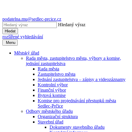
podatelna.mu@sedlec-prcice.cz
Hledaný výraz
Hledat
rozšířené vyhledávání
Menu
Městský úřad
Rada města, zastupitelstvo města, výbory a komise,
jednání zastupitelstva
Rada města
Zastupitelstvo města
Jednání zastupitelstva – zápisy a videozáznamy
Kontrolní výbor
Finanční výbor
Bytová komise
Komise pro projednávání přestupků města
Sedlec-Prčice
Odbory městského úřadu
Organizační struktura
Stavební úřad
Dokumenty stavebního úřadu