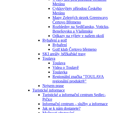
Meránu
Cyklovýlety přírodou Českého
Meránu
Mapy Zelených stezek Greenways
Čertovo Břemeno
Rozhledny na Sedlčansku, Voticku,
Benešovsku a Vlašimsku
Odkazy na výlety v našem okolí
Rybaření a golf
Rybaření
Golf klub Čertovo břemeno
SKI areály, běžkařské trasy
Toulava
Toulava
Videa o Toulavě
Toulavka
Regionální značka "TOULAVA
regionální produkt®"
Nejsem prase
Turistické informace
Turistické a informační centrum Sedlec-
Prčice
Informační centrum – služby a informace
Jak se k nám dostanete?
Možnosti ubytování