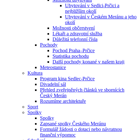
Ubytování v Sedlci-Prčici a
nejbližším okolí
Ubytování v Českém Meránu a jeho
okolí
Možnosti občerstvení
Lékaři a zdravotní služba
Důležitá telefonní čísla
Pochody
Pochod Praha–Prčice
Statistika pochodu
Další pochody konané v našem kraji
Meteostanice
Kultura
Program kina Sedlec-Prčice
Divadelní sál
Přehled zveřejněných článků ve sbornících
Český Merán
Rozumíme architektuře
Sport
Spolky
Spolky
Zapsané spolky Českého Meránu
Formulář žádosti o dotaci nebo návratnou
finanční výpomoc