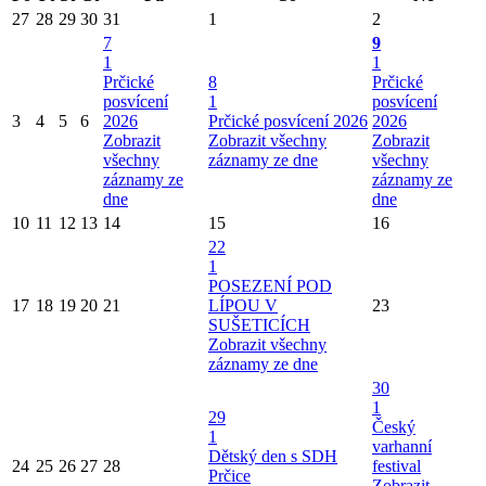
27
28
29
30
31
1
2
7
9
1
1
Prčické
8
Prčické
posvícení
1
posvícení
3
4
5
6
2026
Prčické posvícení 2026
2026
Zobrazit
Zobrazit všechny
Zobrazit
všechny
záznamy ze dne
všechny
záznamy ze
záznamy ze
dne
dne
10
11
12
13
14
15
16
22
1
POSEZENÍ POD
17
18
19
20
21
LÍPOU V
23
SUŠETICÍCH
Zobrazit všechny
záznamy ze dne
30
1
29
Český
1
varhanní
Dětský den s SDH
24
25
26
27
28
festival
Prčice
Zobrazit