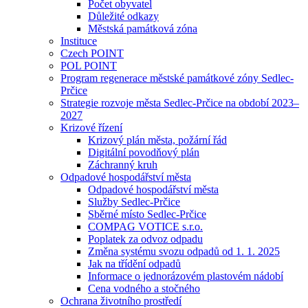
Počet obyvatel
Důležité odkazy
Městská památková zóna
Instituce
Czech POINT
POL POINT
Program regenerace městské památkové zóny Sedlec-
Prčice
Strategie rozvoje města Sedlec-Prčice na období 2023–
2027
Krizové řízení
Krizový plán města, požární řád
Digitální povodňový plán
Záchranný kruh
Odpadové hospodářství města
Odpadové hospodářství města
Služby Sedlec-Prčice
Sběrné místo Sedlec-Prčice
COMPAG VOTICE s.r.o.
Poplatek za odvoz odpadu
Změna systému svozu odpadů od 1. 1. 2025
Jak na třídění odpadů
Informace o jednorázovém plastovém nádobí
Cena vodného a stočného
Ochrana životního prostředí