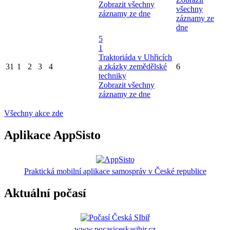
Zobrazit všechny
všechny
záznamy ze dne
záznamy ze
dne
5
1
Traktoriáda v Uhřicích
31
1
2
3
4
a zkázky zemědělské
6
techniky
Zobrazit všechny
záznamy ze dne
Všechny akce zde
Aplikace AppSisto
Praktická mobilní aplikace samospráv v České republice
Aktuální počasí
www.pocasiceskasibir.cz