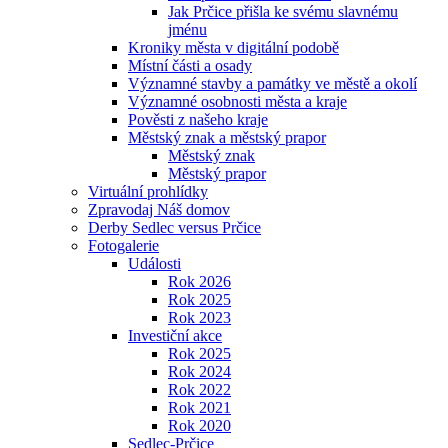
Jak Prčice přišla ke svému slavnému
jménu
Kroniky města v digitální podobě
Místní části a osady
Významné stavby a památky ve městě a okolí
Významné osobnosti města a kraje
Pověsti z našeho kraje
Městský znak a městský prapor
Městský znak
Městský prapor
Virtuální prohlídky
Zpravodaj Náš domov
Derby Sedlec versus Prčice
Fotogalerie
Události
Rok 2026
Rok 2025
Rok 2023
Investiční akce
Rok 2025
Rok 2024
Rok 2022
Rok 2021
Rok 2020
Sedlec-Prčice