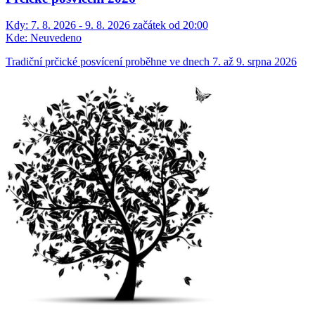
Kdy:
7. 8. 2026 - 9. 8. 2026 začátek od 20:00
Kde:
Neuvedeno
Tradiční prčické posvícení proběhne ve dnech 7. až 9. srpna 2026