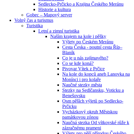
Sedlecko-Prčicko a Krajina Českého Meránu
Historie a kultura
Gobec – Mapový server
Volný čas a turismus
Turistika
Letní a zimní turistika
Naším krajem na kole i pěšky
Výlety po Českém Meránu
Cesta Česka - poutní cesta Říp–
Blaník
Co je u nás zajímavého?
Co se kde koná?
Pivovar Vítek z Prčice
Na kole do kopců aneb Lanovka na
Monínci i pro kolaře
Naučné stezky města
Stezky na Sedlčansku, Voticku a
Benešovsku
Osm pěších výletů po Sedlecko-
Prčicku
Vycházkový okruh Městskou
památkovou zónou
Naučná stezka Od vítkovské růže k
zázračnému prameni
Výlety pro pěší přírodou Českého