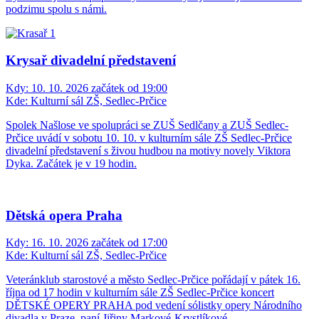
podzimu spolu s námi.
Krysař divadelní představení
Kdy:
10. 10. 2026 začátek od 19:00
Kde:
Kulturní sál ZŠ, Sedlec-Prčice
Spolek Našlose ve spolupráci se ZUŠ Sedlčany a ZUŠ Sedlec-
Prčice uvádí v sobotu 10. 10. v kulturním sále ZŠ Sedlec-Prčice
divadelní představení s živou hudbou na motivy novely Viktora
Dyka. Začátek je v 19 hodin.
Dětská opera Praha
Kdy:
16. 10. 2026 začátek od 17:00
Kde:
Kulturní sál ZŠ, Sedlec-Prčice
Veteránklub starostové a město Sedlec-Prčice pořádají v pátek 16.
října od 17 hodin v kulturním sále ZŠ Sedlec-Prčice koncert
DĚTSKÉ OPERY PRAHA pod vedení sólistky opery Národního
divadla v Praze, paní Jiřiny Markové-Krystlíkové.