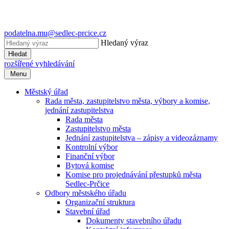
podatelna.mu@sedlec-prcice.cz
Hledaný výraz
Hledat
rozšířené vyhledávání
Menu
Městský úřad
Rada města, zastupitelstvo města, výbory a komise,
jednání zastupitelstva
Rada města
Zastupitelstvo města
Jednání zastupitelstva – zápisy a videozáznamy
Kontrolní výbor
Finanční výbor
Bytová komise
Komise pro projednávání přestupků města
Sedlec-Prčice
Odbory městského úřadu
Organizační struktura
Stavební úřad
Dokumenty stavebního úřadu