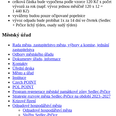
celková částka bude vypočtena podle vzorce 120 Kč x počet
vývozů za rok (např. vývoz jednou měsíčně 120 x 12 =
1 440 Kč)
vyváženy budou pouze očipované popelnice
vývoz odpadu bude probíhat 1x za 14 dní ve čtvrtek (Sedlec
+ Prčice lichý týden, osady sudý týden)
Městský úřad
Rada města, zastupitelstvo města, výbory a komise, jednání
zastupitelstva
Odbory městského úřadu
Dokumenty úřadu, informace
Kontakty
Úřední deska
Město a úřad
Instituce
Czech POINT
POL POINT
Program regenerace městské památkové zóny Sedlec-Prčice
Strategie rozvoje města Sedlec-Prčice na období 2023–2027
Krizové řízení
Odpadové hospodářství města
Odpadové hospodářství města
Služby Sedlec-Prčice