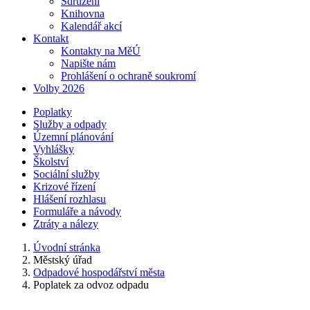
Sdružení
Knihovna
Kalendář akcí
Kontakt
Kontakty na MěÚ
Napište nám
Prohlášení o ochraně soukromí
Volby 2026
Poplatky
Služby a odpady
Územní plánování
Vyhlášky
Školství
Sociální služby
Krizové řízení
Hlášení rozhlasu
Formuláře a návody
Ztráty a nálezy
Úvodní stránka
Městský úřad
Odpadové hospodářství města
Poplatek za odvoz odpadu