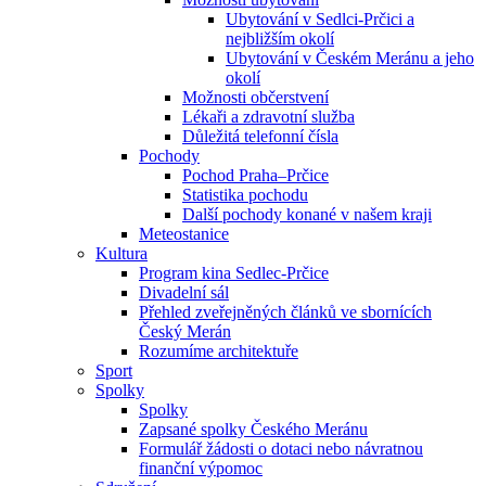
Ubytování v Sedlci-Prčici a
nejbližším okolí
Ubytování v Českém Meránu a jeho
okolí
Možnosti občerstvení
Lékaři a zdravotní služba
Důležitá telefonní čísla
Pochody
Pochod Praha–Prčice
Statistika pochodu
Další pochody konané v našem kraji
Meteostanice
Kultura
Program kina Sedlec-Prčice
Divadelní sál
Přehled zveřejněných článků ve sbornících
Český Merán
Rozumíme architektuře
Sport
Spolky
Spolky
Zapsané spolky Českého Meránu
Formulář žádosti o dotaci nebo návratnou
finanční výpomoc