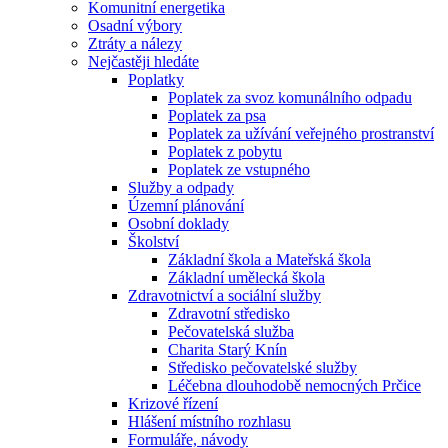
Komunitní energetika
Osadní výbory
Ztráty a nálezy
Nejčastěji hledáte
Poplatky
Poplatek za svoz komunálního odpadu
Poplatek za psa
Poplatek za užívání veřejného prostranství
Poplatek z pobytu
Poplatek ze vstupného
Služby a odpady
Územní plánování
Osobní doklady
Školství
Základní škola a Mateřská škola
Základní umělecká škola
Zdravotnictví a sociální služby
Zdravotní středisko
Pečovatelská služba
Charita Starý Knín
Středisko pečovatelské služby
Léčebna dlouhodobě nemocných Prčice
Krizové řízení
Hlášení místního rozhlasu
Formuláře, návody