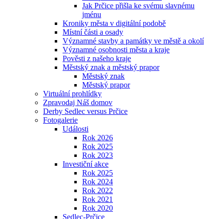
Jak Prčice přišla ke svému slavnému
jménu
Kroniky města v digitální podobě
Místní části a osady
Významné stavby a památky ve městě a okolí
Významné osobnosti města a kraje
Pověsti z našeho kraje
Městský znak a městský prapor
Městský znak
Městský prapor
Virtuální prohlídky
Zpravodaj Náš domov
Derby Sedlec versus Prčice
Fotogalerie
Události
Rok 2026
Rok 2025
Rok 2023
Investiční akce
Rok 2025
Rok 2024
Rok 2022
Rok 2021
Rok 2020
Sedlec-Prčice