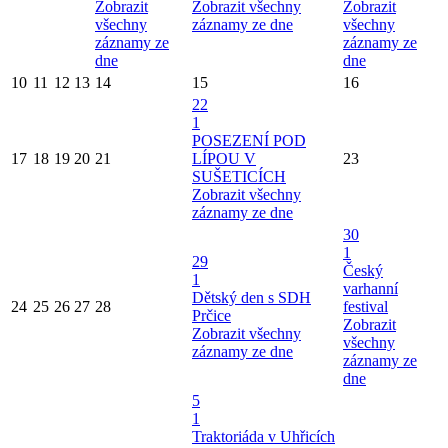
Zobrazit
Zobrazit všechny
Zobrazit
všechny
záznamy ze dne
všechny
záznamy ze
záznamy ze
dne
dne
10
11
12
13
14
15
16
22
1
POSEZENÍ POD
17
18
19
20
21
LÍPOU V
23
SUŠETICÍCH
Zobrazit všechny
záznamy ze dne
30
1
29
Český
1
varhanní
Dětský den s SDH
24
25
26
27
28
festival
Prčice
Zobrazit
Zobrazit všechny
všechny
záznamy ze dne
záznamy ze
dne
5
1
Traktoriáda v Uhřicích