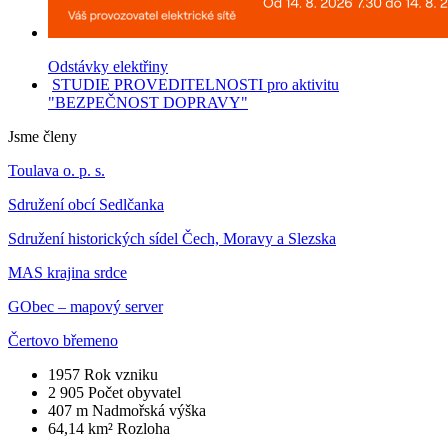
Odstávky elektřiny
STUDIE PROVEDITELNOSTI pro aktivitu
"BEZPEČNOST DOPRAVY"
Jsme členy
Toulava o. p. s.
Sdružení obcí Sedlčanka
Sdružení historických sídel Čech, Moravy a Slezska
MAS krajina srdce
GObec – mapový server
Čertovo břemeno
1957
Rok vzniku
2 905
Počet obyvatel
407 m
Nadmořská výška
64,14 km²
Rozloha