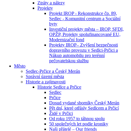
Ztráty a nálezy
Projekty
Projekt IROP - Rekonstrukce čp. 89,
Sedlec - Komunitní centrum a Sociální
byty
Investiční projekty města – IROP, SFDI,
OPŽP, Projekty spolufinancované EU,
Modernizační fond
Projekty IROP– Zvýšení bezpečnosti
dopravního provozu v Sedlci-Prčici a
Nákup automobilu pro terénní
pečovatelskou službu
Město
Sedlec-Prčice a Český Merán
Správní území města
Historie a zajímavosti
Historie Sedlce a Prčice
Sedlec
Prčice
Dosud vydané sborníky Český Merán
Pět dní, které otřásly Sedlcem a Prčicí
Židé v Prčici
Od roku 1957 to táhnou spolu
50 společných let podle kroniky
Naši přátelé – Our friends