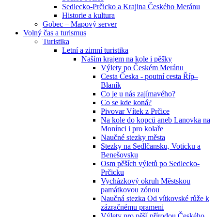
Sedlecko-Prčicko a Krajina Českého Meránu
Historie a kultura
Gobec – Mapový server
Volný čas a turismus
Turistika
Letní a zimní turistika
Naším krajem na kole i pěšky
Výlety po Českém Meránu
Cesta Česka - poutní cesta Říp–
Blaník
Co je u nás zajímavého?
Co se kde koná?
Pivovar Vítek z Prčice
Na kole do kopců aneb Lanovka na
Monínci i pro kolaře
Naučné stezky města
Stezky na Sedlčansku, Voticku a
Benešovsku
Osm pěších výletů po Sedlecko-
Prčicku
Vycházkový okruh Městskou
památkovou zónou
Naučná stezka Od vítkovské růže k
zázračnému prameni
Výlety pro pěší přírodou Českého