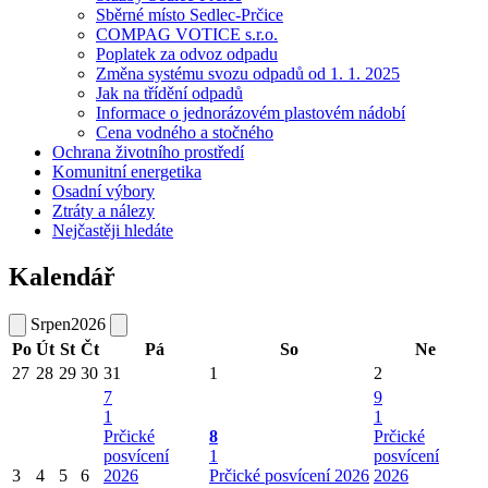
Sběrné místo Sedlec-Prčice
COMPAG VOTICE s.r.o.
Poplatek za odvoz odpadu
Změna systému svozu odpadů od 1. 1. 2025
Jak na třídění odpadů
Informace o jednorázovém plastovém nádobí
Cena vodného a stočného
Ochrana životního prostředí
Komunitní energetika
Osadní výbory
Ztráty a nálezy
Nejčastěji hledáte
Kalendář
Srpen
2026
Po
Út
St
Čt
Pá
So
Ne
27
28
29
30
31
1
2
7
9
1
1
Prčické
8
Prčické
posvícení
1
posvícení
3
4
5
6
2026
Prčické posvícení 2026
2026