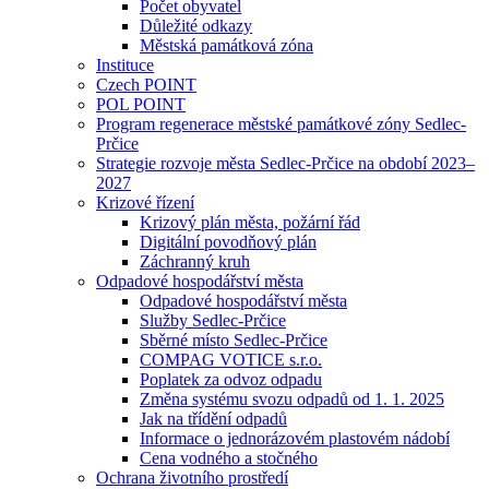
Počet obyvatel
Důležité odkazy
Městská památková zóna
Instituce
Czech POINT
POL POINT
Program regenerace městské památkové zóny Sedlec-
Prčice
Strategie rozvoje města Sedlec-Prčice na období 2023–
2027
Krizové řízení
Krizový plán města, požární řád
Digitální povodňový plán
Záchranný kruh
Odpadové hospodářství města
Odpadové hospodářství města
Služby Sedlec-Prčice
Sběrné místo Sedlec-Prčice
COMPAG VOTICE s.r.o.
Poplatek za odvoz odpadu
Změna systému svozu odpadů od 1. 1. 2025
Jak na třídění odpadů
Informace o jednorázovém plastovém nádobí
Cena vodného a stočného
Ochrana životního prostředí