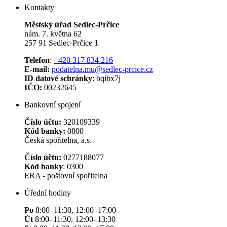
Kontakty
Městský úřad Sedlec-Prčice
nám. 7. května 62
257 91 Sedlec-Prčice 1
Telefon
:
+420 317 834 216
E-mail:
podatelna.mu@sedlec-prcice.cz
ID datové schránky
: bqibx7j
IČO:
00232645
Bankovní spojení
Číslo účtu:
320109339
Kód banky:
0800
Česká spořitelna, a.s.
Číslo účtu:
0277188077
Kód banky
: 0300
ERA - poštovní spořitelna
Úřední hodiny
Po
8:00–11:30, 12:00–17:00
Út
8:00–11:30, 12:00–13:30