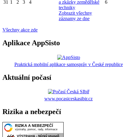
31
1
2
3
4
a zkázky zemědělské
6
techniky
Zobrazit všechny
záznamy ze dne
Všechny akce zde
Aplikace AppSisto
Praktická mobilní aplikace samospráv v České republice
Aktuální počasí
www.pocasiceskasibir.cz
Rizika a nebezpečí