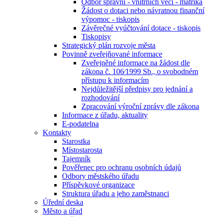
Odbor správní - vnitřních věcí - matrika
Žádost o dotaci nebo návratnou finanční
výpomoc - tiskopis
Závěrečné vyúčtování dotace - tiskopis
Tiskopisy
Strategický plán rozvoje města
Povinně zveřejňované informace
Zveřejněné informace na žádost dle
zákona č. 106⁄1999 Sb., o svobodném
přístupu k informacím
Nejdůležitější předpisy pro jednání a
rozhodování
Zpracování výroční zprávy dle zákona
Informace z úřadu, aktuality
E-podatelna
Kontakty
Starostka
Místostarosta
Tajemník
Pověřenec pro ochranu osobních údajů
Odbory městského úřadu
Příspěvkové organizace
Struktura úřadu a jeho zaměstnanci
Úřední deska
Město a úřad