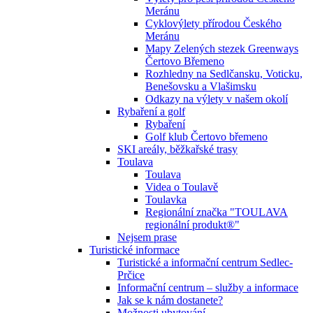
Meránu
Cyklovýlety přírodou Českého
Meránu
Mapy Zelených stezek Greenways
Čertovo Břemeno
Rozhledny na Sedlčansku, Voticku,
Benešovsku a Vlašimsku
Odkazy na výlety v našem okolí
Rybaření a golf
Rybaření
Golf klub Čertovo břemeno
SKI areály, běžkařské trasy
Toulava
Toulava
Videa o Toulavě
Toulavka
Regionální značka "TOULAVA
regionální produkt®"
Nejsem prase
Turistické informace
Turistické a informační centrum Sedlec-
Prčice
Informační centrum – služby a informace
Jak se k nám dostanete?
Možnosti ubytování