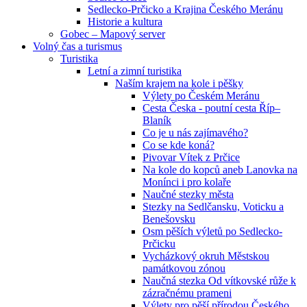
Sedlecko-Prčicko a Krajina Českého Meránu
Historie a kultura
Gobec – Mapový server
Volný čas a turismus
Turistika
Letní a zimní turistika
Naším krajem na kole i pěšky
Výlety po Českém Meránu
Cesta Česka - poutní cesta Říp–
Blaník
Co je u nás zajímavého?
Co se kde koná?
Pivovar Vítek z Prčice
Na kole do kopců aneb Lanovka na
Monínci i pro kolaře
Naučné stezky města
Stezky na Sedlčansku, Voticku a
Benešovsku
Osm pěších výletů po Sedlecko-
Prčicku
Vycházkový okruh Městskou
památkovou zónou
Naučná stezka Od vítkovské růže k
zázračnému prameni
Výlety pro pěší přírodou Českého