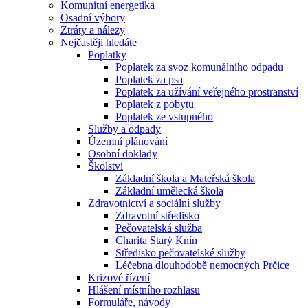
Komunitní energetika
Osadní výbory
Ztráty a nálezy
Nejčastěji hledáte
Poplatky
Poplatek za svoz komunálního odpadu
Poplatek za psa
Poplatek za užívání veřejného prostranství
Poplatek z pobytu
Poplatek ze vstupného
Služby a odpady
Územní plánování
Osobní doklady
Školství
Základní škola a Mateřská škola
Základní umělecká škola
Zdravotnictví a sociální služby
Zdravotní středisko
Pečovatelská služba
Charita Starý Knín
Středisko pečovatelské služby
Léčebna dlouhodobě nemocných Prčice
Krizové řízení
Hlášení místního rozhlasu
Formuláře, návody