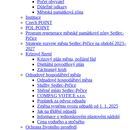
Počet obyvatel
Důležité odkazy
Městská památková zóna
Instituce
Czech POINT
POL POINT
Program regenerace městské památkové zóny Sedlec-
Prčice
Strategie rozvoje města Sedlec-Prčice na období 2023–
2027
Krizové řízení
Krizový plán města, požární řád
Digitální povodňový plán
Záchranný kruh
Odpadové hospodářství města
Odpadové hospodářství města
Služby Sedlec-Prčice
Sběrné místo Sedlec-Prčice
COMPAG VOTICE s.r.o.
Poplatek za odvoz odpadu
Změna systému svozu odpadů od 1. 1. 2025
Jak na třídění odpadů
Informace o jednorázovém plastovém nádobí
Cena vodného a stočného
Ochrana životního prostředí