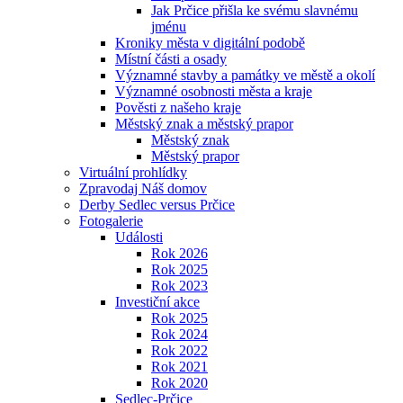
Jak Prčice přišla ke svému slavnému
jménu
Kroniky města v digitální podobě
Místní části a osady
Významné stavby a památky ve městě a okolí
Významné osobnosti města a kraje
Pověsti z našeho kraje
Městský znak a městský prapor
Městský znak
Městský prapor
Virtuální prohlídky
Zpravodaj Náš domov
Derby Sedlec versus Prčice
Fotogalerie
Události
Rok 2026
Rok 2025
Rok 2023
Investiční akce
Rok 2025
Rok 2024
Rok 2022
Rok 2021
Rok 2020
Sedlec-Prčice