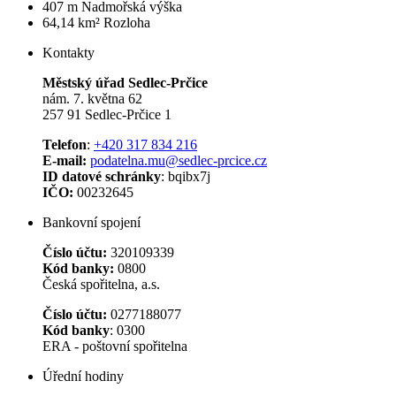
407 m
Nadmořská výška
64,14 km²
Rozloha
Kontakty
Městský úřad Sedlec-Prčice
nám. 7. května 62
257 91 Sedlec-Prčice 1
Telefon
:
+420 317 834 216
E-mail:
podatelna.mu@sedlec-prcice.cz
ID datové schránky
: bqibx7j
IČO:
00232645
Bankovní spojení
Číslo účtu:
320109339
Kód banky:
0800
Česká spořitelna, a.s.
Číslo účtu:
0277188077
Kód banky
: 0300
ERA - poštovní spořitelna
Úřední hodiny