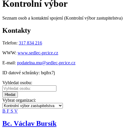
Kontrolní výbor
Seznam osob a kontaktní spojení (Kontrolní výbor zastupitelstva)
Kontakty
Telefon:
317 834 216
WWW:
www.sedlec-prcice.cz
E-mail:
podatelna.mu@sedlec-prcice.cz
ID datové schránky: bqibx7j
Vyhledat osobu:
Hledat
Vybrat organizaci:
B
F
S
V
Bc. Václav Bursík