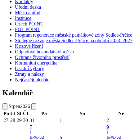
Kontakty
Úřední deska
Město a úřad
Instituce
Czech POINT
POL POINT
Program regenerace městské památkové zóny Sedlec-Prčice
Strategie rozvoje města Sedlec-Prčice na období 2023–2027
Krizové řízení
Odpadové hospodářství města
Ochrana životního prostředí
Komunitní energetika
Osadní výbory
Ztráty a nálezy
Nejčastěji hledáte
Kalendář
Srpen
2026
Po
Út
St
Čt
Pá
So
Ne
27
28
29
30
31
1
2
7
9
1
1
Prčické
8
Prčické