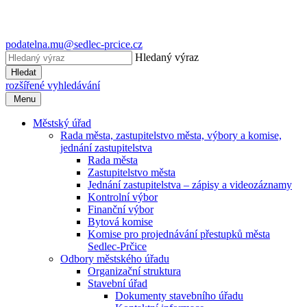
podatelna.mu@sedlec-prcice.cz
Hledaný výraz
Hledat
rozšířené vyhledávání
Menu
Městský úřad
Rada města, zastupitelstvo města, výbory a komise,
jednání zastupitelstva
Rada města
Zastupitelstvo města
Jednání zastupitelstva – zápisy a videozáznamy
Kontrolní výbor
Finanční výbor
Bytová komise
Komise pro projednávání přestupků města
Sedlec-Prčice
Odbory městského úřadu
Organizační struktura
Stavební úřad
Dokumenty stavebního úřadu