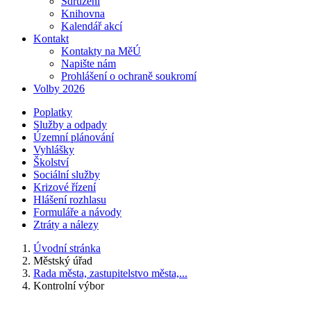
Sdružení
Knihovna
Kalendář akcí
Kontakt
Kontakty na MěÚ
Napište nám
Prohlášení o ochraně soukromí
Volby 2026
Poplatky
Služby a odpady
Územní plánování
Vyhlášky
Školství
Sociální služby
Krizové řízení
Hlášení rozhlasu
Formuláře a návody
Ztráty a nálezy
Úvodní stránka
Městský úřad
Rada města, zastupitelstvo města,...
Kontrolní výbor