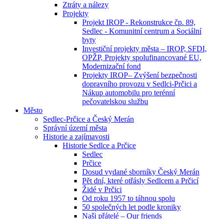
Ztráty a nálezy
Projekty
Projekt IROP - Rekonstrukce čp. 89,
Sedlec - Komunitní centrum a Sociální
byty
Investiční projekty města – IROP, SFDI,
OPŽP, Projekty spolufinancované EU,
Modernizační fond
Projekty IROP– Zvýšení bezpečnosti
dopravního provozu v Sedlci-Prčici a
Nákup automobilu pro terénní
pečovatelskou službu
Město
Sedlec-Prčice a Český Merán
Správní území města
Historie a zajímavosti
Historie Sedlce a Prčice
Sedlec
Prčice
Dosud vydané sborníky Český Merán
Pět dní, které otřásly Sedlcem a Prčicí
Židé v Prčici
Od roku 1957 to táhnou spolu
50 společných let podle kroniky
Naši přátelé – Our friends