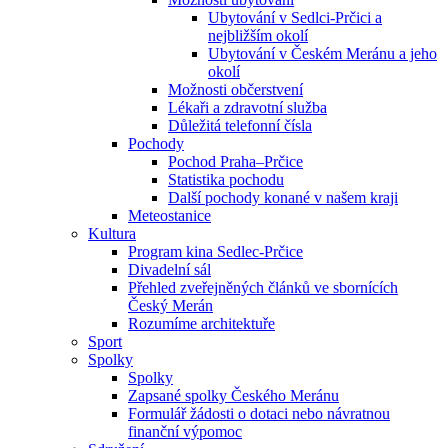
Ubytování v Sedlci-Prčici a
nejbližším okolí
Ubytování v Českém Meránu a jeho
okolí
Možnosti občerstvení
Lékaři a zdravotní služba
Důležitá telefonní čísla
Pochody
Pochod Praha–Prčice
Statistika pochodu
Další pochody konané v našem kraji
Meteostanice
Kultura
Program kina Sedlec-Prčice
Divadelní sál
Přehled zveřejněných článků ve sbornících
Český Merán
Rozumíme architektuře
Sport
Spolky
Spolky
Zapsané spolky Českého Meránu
Formulář žádosti o dotaci nebo návratnou
finanční výpomoc