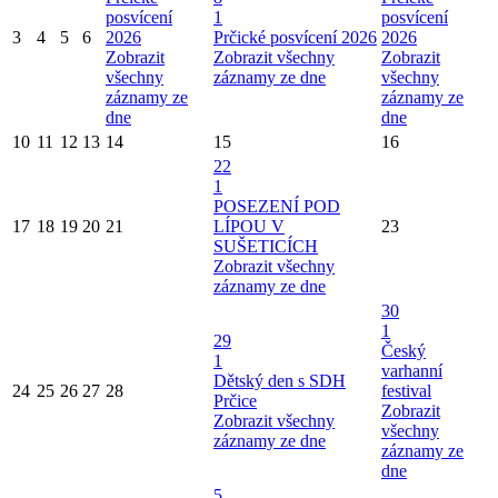
posvícení
1
posvícení
3
4
5
6
2026
Prčické posvícení 2026
2026
Zobrazit
Zobrazit všechny
Zobrazit
všechny
záznamy ze dne
všechny
záznamy ze
záznamy ze
dne
dne
10
11
12
13
14
15
16
22
1
POSEZENÍ POD
17
18
19
20
21
LÍPOU V
23
SUŠETICÍCH
Zobrazit všechny
záznamy ze dne
30
1
29
Český
1
varhanní
Dětský den s SDH
24
25
26
27
28
festival
Prčice
Zobrazit
Zobrazit všechny
všechny
záznamy ze dne
záznamy ze
dne
5