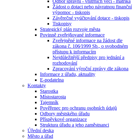
Odbor správní - vnitřních věcí - matrika
Žádost o dotaci nebo návratnou finanční
výpomoc - tiskopis
Závěrečné vyúčtování dotace - tiskopis
Tiskopisy
Strategický plán rozvoje města
Povinně zveřejňované informace
Zveřejněné informace na žádost dle
zákona č. 106⁄1999 Sb., o svobodném
přístupu k informacím
Nejdůležitější předpisy pro jednání a
rozhodování
Zpracování výroční zprávy dle zákona
Informace z úřadu, aktuality
E-podatelna
Kontakty
Starostka
Místostarosta
Tajemník
Pověřenec pro ochranu osobních údajů
Odbory městského úřadu
Příspěvkové organizace
Struktura úřadu a jeho zaměstnanci
Úřední deska
Město a úřad