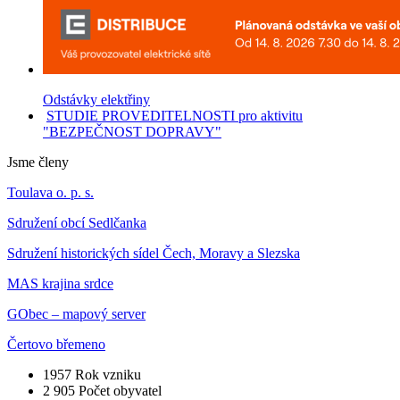
Odstávky elektřiny
STUDIE PROVEDITELNOSTI pro aktivitu
"BEZPEČNOST DOPRAVY"
Jsme členy
Toulava o. p. s.
Sdružení obcí Sedlčanka
Sdružení historických sídel Čech, Moravy a Slezska
MAS krajina srdce
GObec – mapový server
Čertovo břemeno
1957
Rok vzniku
2 905
Počet obyvatel