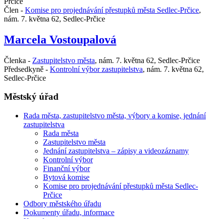
Prčice
Člen -
Komise pro projednávání přestupků města Sedlec-Prčice
,
nám. 7. května 62, Sedlec-Prčice
Marcela Vostoupalová
Členka -
Zastupitelstvo města
,
nám. 7. května 62, Sedlec-Prčice
Předsedkyně -
Kontrolní výbor zastupitelstva
,
nám. 7. května 62,
Sedlec-Prčice
Městský úřad
Rada města, zastupitelstvo města, výbory a komise, jednání
zastupitelstva
Rada města
Zastupitelstvo města
Jednání zastupitelstva – zápisy a videozáznamy
Kontrolní výbor
Finanční výbor
Bytová komise
Komise pro projednávání přestupků města Sedlec-
Prčice
Odbory městského úřadu
Dokumenty úřadu, informace