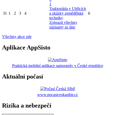
1
Traktoriáda v Uhřicích
31
1
2
3
4
a zkázky zemědělské
6
techniky
Zobrazit všechny
záznamy ze dne
Všechny akce zde
Aplikace AppSisto
Praktická mobilní aplikace samospráv v České republice
Aktuální počasí
www.pocasiceskasibir.cz
Rizika a nebezpečí