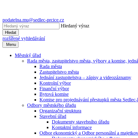
podatelna.mu@sedlec-prcice.cz
Hledaný výraz
Hledat
rozšířené vyhledávání
Menu
Městský úřad
Rada města, zastupitelstvo města, výbory a komise, jednán
Rada města
Zastupitelstvo města
Jednání zastupitelstva – zápisy a videozáznamy
Kontrolní výbor
Finanční výbor
Bytová komise
Komise pro projednávání přestupků města Sedlec-
Odbory městského úřadu
Organizační struktura
Stavební úřad
Dokumenty stavebního úřadu
Kontaktní informace
Odbor ekonomický a Odbor personální a majetko