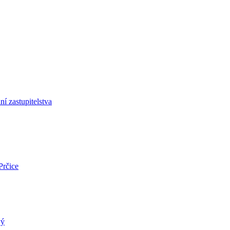
í zastupitelstva
Prčice
vý