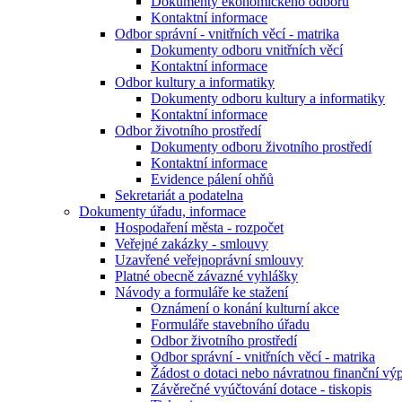
Dokumenty ekonomického odboru
Kontaktní informace
Odbor správní - vnitřních věcí - matrika
Dokumenty odboru vnitřních věcí
Kontaktní informace
Odbor kultury a informatiky
Dokumenty odboru kultury a informatiky
Kontaktní informace
Odbor životního prostředí
Dokumenty odboru životního prostředí
Kontaktní informace
Evidence pálení ohňů
Sekretariát a podatelna
Dokumenty úřadu, informace
Hospodaření města - rozpočet
Veřejné zakázky - smlouvy
Uzavřené veřejnoprávní smlouvy
Platné obecně závazné vyhlášky
Návody a formuláře ke stažení
Oznámení o konání kulturní akce
Formuláře stavebního úřadu
Odbor životního prostředí
Odbor správní - vnitřních věcí - matrika
Žádost o dotaci nebo návratnou finanční vý
Závěrečné vyúčtování dotace - tiskopis