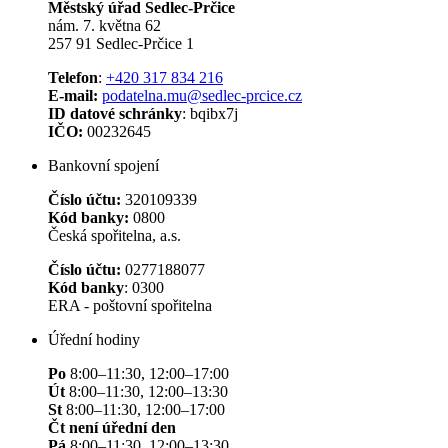
Městský úřad Sedlec-Prčice
nám. 7. května 62
257 91 Sedlec-Prčice 1
Telefon
:
+420 317 834 216
E-mail:
podatelna.mu@sedlec-prcice.cz
ID datové schránky
: bqibx7j
IČO:
00232645
Bankovní spojení
Číslo účtu:
320109339
Kód banky:
0800
Česká spořitelna, a.s.
Číslo účtu:
0277188077
Kód banky
: 0300
ERA - poštovní spořitelna
Úřední hodiny
Po
8:00–11:30, 12:00–17:00
Út
8:00–11:30, 12:00–13:30
St
8:00–11:30, 12:00–17:00
Čt není úřední den
Pá
8:00–11:30, 12:00–13:30