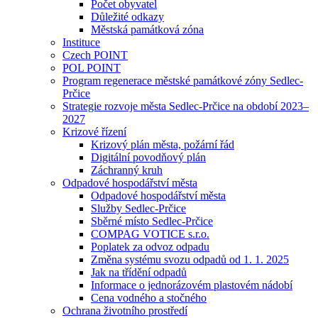
Počet obyvatel
Důležité odkazy
Městská památková zóna
Instituce
Czech POINT
POL POINT
Program regenerace městské památkové zóny Sedlec-
Prčice
Strategie rozvoje města Sedlec-Prčice na období 2023–
2027
Krizové řízení
Krizový plán města, požární řád
Digitální povodňový plán
Záchranný kruh
Odpadové hospodářství města
Odpadové hospodářství města
Služby Sedlec-Prčice
Sběrné místo Sedlec-Prčice
COMPAG VOTICE s.r.o.
Poplatek za odvoz odpadu
Změna systému svozu odpadů od 1. 1. 2025
Jak na třídění odpadů
Informace o jednorázovém plastovém nádobí
Cena vodného a stočného
Ochrana životního prostředí