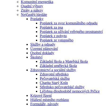
Komunitní energetika
Osadní výbory
Ztráty a nálezy
Nejčastěji hledáte
Poplatky
Poplatek za svoz komunálního odpadu
Poplatek za psa
Poplatek za užívání veřejného prostranství
Poplatek z pobytu
Poplatek ze vstupného
Služby a odpady
Územní plánování
Osobní doklady
Školství
Základní škola a Mateřská škola
Základní umělecká škola
Zdravotnictví a sociální služby
Zdravotní středisko
Pečovatelská služba
Charita Starý Knín
Středisko pečovatelské služby
Léčebna dlouhodobě nemocných Prčice
Krizové řízení
Hlášení místního rozhlasu
Formuláře, návody