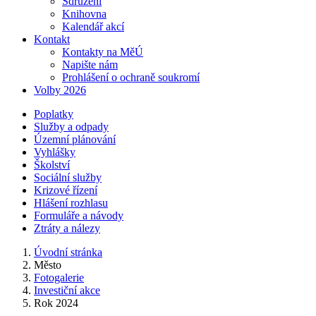
Sdružení
Knihovna
Kalendář akcí
Kontakt
Kontakty na MěÚ
Napište nám
Prohlášení o ochraně soukromí
Volby 2026
Poplatky
Služby a odpady
Územní plánování
Vyhlášky
Školství
Sociální služby
Krizové řízení
Hlášení rozhlasu
Formuláře a návody
Ztráty a nálezy
Úvodní stránka
Město
Fotogalerie
Investiční akce
Rok 2024