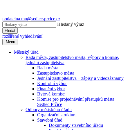
podatelna.mu@sedlec-prcice.cz
Hledaný výraz
Hledat
rozšířené vyhledávání
Menu
Městský úřad
Rada města, zastupitelstvo města, výbory a komise,
jednání zastupitelstva
Rada města
Zastupitelstvo města
Jednání zastupitelstva – zápisy a videozáznamy
Kontrolní výbor
Finanční výbor
Bytová komise
Komise pro projednávání přestupků města
Sedlec-Prčice
Odbory městského úřadu
Organizační struktura
Stavební úřad
Dokumenty stavebního úřadu