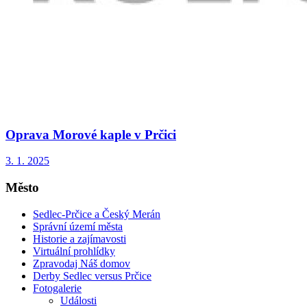
Oprava Morové kaple v Prčici
3. 1. 2025
Město
Sedlec-Prčice a Český Merán
Správní území města
Historie a zajímavosti
Virtuální prohlídky
Zpravodaj Náš domov
Derby Sedlec versus Prčice
Fotogalerie
Události