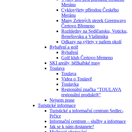
Meránu
Cyklovýlety přírodou Českého
Meránu
Mapy Zelených stezek Greenways
Čertovo Břemeno
Rozhledny na Sedlčansku, Voticku,
Benešovsku a Vlašimsku
Odkazy na výlety v našem okolí
Rybaření a golf
Rybaření
Golf klub Čertovo břemeno
SKI areály, běžkařské trasy
Toulava
Toulava
Videa o Toulavě
Toulavka
Regionální značka "TOULAVA
regionální produkt®"
Nejsem prase
Turistické informace
Turistické a informační centrum Sedlec-
Prčice
Informační centrum – služby a informace
Jak se k nám dostanete?
Možnosti ubytování