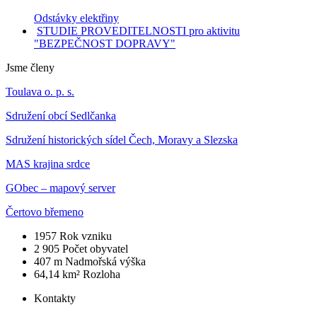
Odstávky elektřiny
STUDIE PROVEDITELNOSTI pro aktivitu
"BEZPEČNOST DOPRAVY"
Jsme členy
Toulava o. p. s.
Sdružení obcí Sedlčanka
Sdružení historických sídel Čech, Moravy a Slezska
MAS krajina srdce
GObec – mapový server
Čertovo břemeno
1957
Rok vzniku
2 905
Počet obyvatel
407 m
Nadmořská výška
64,14 km²
Rozloha
Kontakty