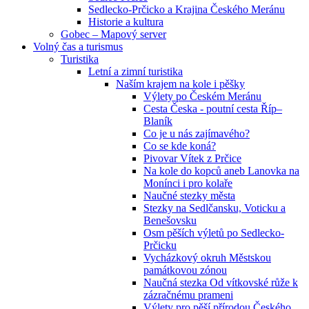
Sedlecko-Prčicko a Krajina Českého Meránu
Historie a kultura
Gobec – Mapový server
Volný čas a turismus
Turistika
Letní a zimní turistika
Naším krajem na kole i pěšky
Výlety po Českém Meránu
Cesta Česka - poutní cesta Říp–
Blaník
Co je u nás zajímavého?
Co se kde koná?
Pivovar Vítek z Prčice
Na kole do kopců aneb Lanovka na
Monínci i pro kolaře
Naučné stezky města
Stezky na Sedlčansku, Voticku a
Benešovsku
Osm pěších výletů po Sedlecko-
Prčicku
Vycházkový okruh Městskou
památkovou zónou
Naučná stezka Od vítkovské růže k
zázračnému prameni
Výlety pro pěší přírodou Českého