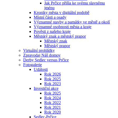
Jak Prčice přišla ke svému slavnému
jménu
Kroniky města v digitální podobě
Místní části a osady
Významné stavby a památky ve městě a okolí
Významné osobnosti města a kraje
Pověsti z našeho kraje
Městský znak a městský prapor
Městský znak
Městský prapor
Virtuální prohlídky
Zpravodaj Náš domov
Derby Sedlec versus Prčice
Fotogalerie
Události
Rok 2026
Rok 2025
Rok 2023
Investiční akce
Rok 2025
Rok 2024
Rok 2022
Rok 2021
Rok 2020
Sedlec-Prčice