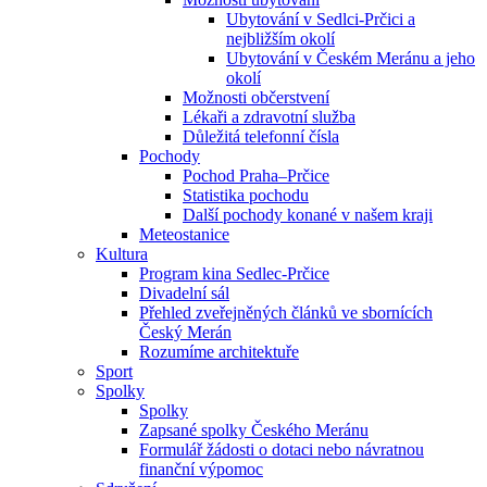
Ubytování v Sedlci-Prčici a
nejbližším okolí
Ubytování v Českém Meránu a jeho
okolí
Možnosti občerstvení
Lékaři a zdravotní služba
Důležitá telefonní čísla
Pochody
Pochod Praha–Prčice
Statistika pochodu
Další pochody konané v našem kraji
Meteostanice
Kultura
Program kina Sedlec-Prčice
Divadelní sál
Přehled zveřejněných článků ve sbornících
Český Merán
Rozumíme architektuře
Sport
Spolky
Spolky
Zapsané spolky Českého Meránu
Formulář žádosti o dotaci nebo návratnou
finanční výpomoc