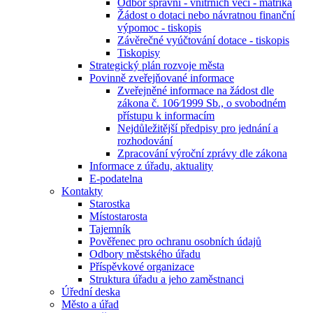
Odbor správní - vnitřních věcí - matrika
Žádost o dotaci nebo návratnou finanční
výpomoc - tiskopis
Závěrečné vyúčtování dotace - tiskopis
Tiskopisy
Strategický plán rozvoje města
Povinně zveřejňované informace
Zveřejněné informace na žádost dle
zákona č. 106⁄1999 Sb., o svobodném
přístupu k informacím
Nejdůležitější předpisy pro jednání a
rozhodování
Zpracování výroční zprávy dle zákona
Informace z úřadu, aktuality
E-podatelna
Kontakty
Starostka
Místostarosta
Tajemník
Pověřenec pro ochranu osobních údajů
Odbory městského úřadu
Příspěvkové organizace
Struktura úřadu a jeho zaměstnanci
Úřední deska
Město a úřad