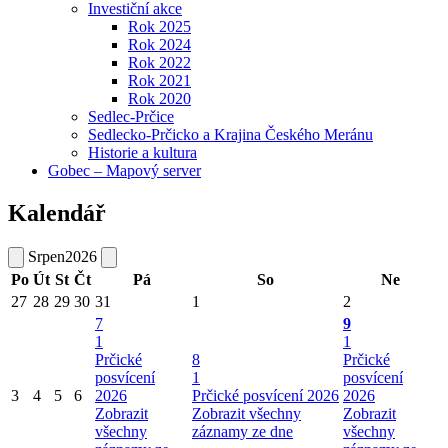
Investiční akce
Rok 2025
Rok 2024
Rok 2022
Rok 2021
Rok 2020
Sedlec-Prčice
Sedlecko-Prčicko a Krajina Českého Meránu
Historie a kultura
Gobec – Mapový server
Kalendář
Srpen
2026
Po
Út
St
Čt
Pá
So
Ne
27
28
29
30
31
1
2
7
9
1
1
Prčické
8
Prčické
posvícení
1
posvícení
3
4
5
6
2026
Prčické posvícení 2026
2026
Zobrazit
Zobrazit všechny
Zobrazit
všechny
záznamy ze dne
všechny