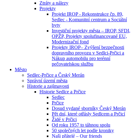
Ztráty a nálezy
Projekty
Projekt IROP - Rekonstrukce čp. 89,
Sedlec - Komunitní centrum a Sociální
byty
Investiční projekty města – IROP, SFDI,
OPŽP, Projekty spolufinancované EU,
Modernizační fond
Projekty IROP– Zvýšení bezpečnosti
dopravního provozu v Sedlci-Prčici a
Nákup automobilu pro terénní
pečovatelskou službu
Město
Sedlec-Prčice a Český Merán
Správní území města
Historie a zajímavosti
Historie Sedlce a Prčice
Sedlec
Prčice
Dosud vydané sborníky Český Merán
Pět dní, které otřásly Sedlcem a Prčicí
Židé v Prčici
Od roku 1957 to táhnou spolu
50 společných let podle kroniky
Naši přátelé – Our friends