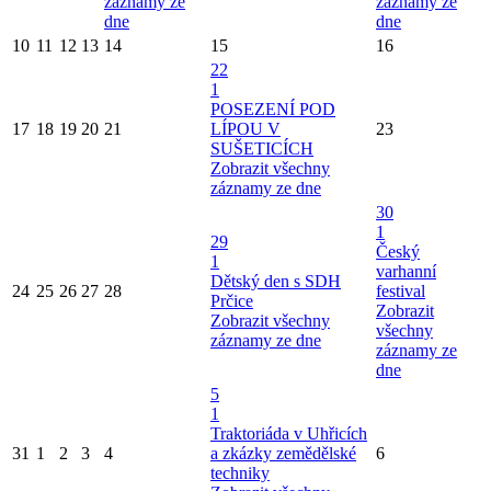
záznamy ze
záznamy ze
dne
dne
10
11
12
13
14
15
16
22
1
POSEZENÍ POD
17
18
19
20
21
LÍPOU V
23
SUŠETICÍCH
Zobrazit všechny
záznamy ze dne
30
1
29
Český
1
varhanní
Dětský den s SDH
24
25
26
27
28
festival
Prčice
Zobrazit
Zobrazit všechny
všechny
záznamy ze dne
záznamy ze
dne
5
1
Traktoriáda v Uhřicích
31
1
2
3
4
a zkázky zemědělské
6
techniky