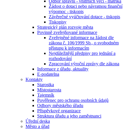
Odbor správní - vnitřních věcí - matrika
Žádost o dotaci nebo návratnou finanční
výpomoc - tiskopis
Závěrečné vyúčtování dotace - tiskopis
Tiskopisy
Strategický plán rozvoje města
Povinně zveřejňované informace
Zveřejněné informace na žádost dle
zákona č. 106⁄1999 Sb., o svobodném
přístupu k informacím
Nejdůležitější předpisy pro jednání a
rozhodování
Zpracování výroční zprávy dle zákona
Informace z úřadu, aktuality
E-podatelna
Kontakty
Starostka
Místostarosta
Tajemník
Pověřenec pro ochranu osobních údajů
Odbory městského úřadu
Příspěvkové organizace
Struktura úřadu a jeho zaměstnanci
Úřední deska
Město a úřad