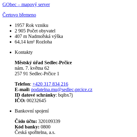
GObec – mapový server
Čertovo břemeno
1957
Rok vzniku
2 905
Počet obyvatel
407 m
Nadmořská výška
64,14 km²
Rozloha
Kontakty
Městský úřad Sedlec-Prčice
nám. 7. května 62
257 91 Sedlec-Prčice 1
Telefon
:
+420 317 834 216
E-mail:
podatelna.mu@sedlec-prcice.cz
ID datové schránky
: bqibx7j
IČO:
00232645
Bankovní spojení
Číslo účtu:
320109339
Kód banky:
0800
Česká spořitelna, a.s.