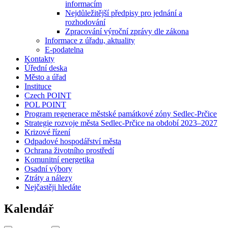
informacím
Nejdůležitější předpisy pro jednání a
rozhodování
Zpracování výroční zprávy dle zákona
Informace z úřadu, aktuality
E-podatelna
Kontakty
Úřední deska
Město a úřad
Instituce
Czech POINT
POL POINT
Program regenerace městské památkové zóny Sedlec-Prčice
Strategie rozvoje města Sedlec-Prčice na období 2023–2027
Krizové řízení
Odpadové hospodářství města
Ochrana životního prostředí
Komunitní energetika
Osadní výbory
Ztráty a nálezy
Nejčastěji hledáte
Kalendář