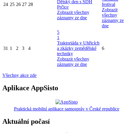
Dětský den s SDH
24
25
26
27
28
festival
Prčice
Zobrazit
Zobrazit všechny
všechny
záznamy ze dne
záznamy ze
dne
5
1
Traktoriáda v Uhřicích
31
1
2
3
4
a zkázky zemědělské
6
techniky
Zobrazit všechny
záznamy ze dne
Všechny akce zde
Aplikace AppSisto
Praktická mobilní aplikace samospráv v České republice
Aktuální počasí