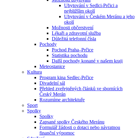
Ubytování v Sedlci-Prčici a
nejbližším okolí
Ubytování v Českém Meránu a jeho
okolí
Možnosti občerstvení
Lékaři a zdravotní služba
Důležitá telefonní čísla
Pochody
Pochod Praha–Prčice
Statistika pochodu
Další pochody konané v našem kraji
Meteostanice
Kultura
Program kina Sedlec-Prčice
Divadelní sál
Přehled zveřejněných článků ve sbornících
Český Merán
Rozumíme architektuře
Sport
Spolky
Spolky
Zapsané spolky Českého Meránu
Formulář žádosti o dotaci nebo návratnou
finanční výpomoc