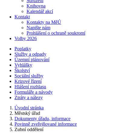
Sdružení
Knihovna
Kalendář akcí
Kontakt
Kontakty na MěÚ
Napište nám
Prohlášení o ochraně soukromí
Volby 2026
Poplatky
Služby a odpady
Územní plánování
Vyhlášky
Školství
Sociální služby
Krizové řízení
Hlášení rozhlasu
Formuláře a návody
Ztráty a nálezy
Úvodní stránka
Městský úřad
Dokumenty úřadu, informace
Povinně zveřejňované informace
Zubní oddělení