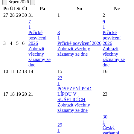
Srpen
2026
Po
Út
St
Čt
Pá
So
Ne
27
28
29
30
31
1
2
7
9
1
1
Prčické
8
Prčické
posvícení
1
posvícení
3
4
5
6
2026
Prčické posvícení 2026
2026
Zobrazit
Zobrazit všechny
Zobrazit
všechny
záznamy ze dne
všechny
záznamy ze
záznamy ze
dne
dne
10
11
12
13
14
15
16
22
1
POSEZENÍ POD
17
18
19
20
21
LÍPOU V
23
SUŠETICÍCH
Zobrazit všechny
záznamy ze dne
30
1
29
Český
1
varhanní