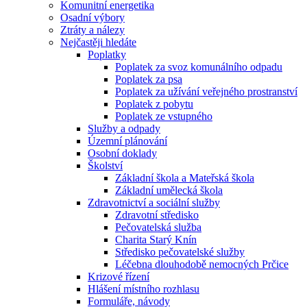
Komunitní energetika
Osadní výbory
Ztráty a nálezy
Nejčastěji hledáte
Poplatky
Poplatek za svoz komunálního odpadu
Poplatek za psa
Poplatek za užívání veřejného prostranství
Poplatek z pobytu
Poplatek ze vstupného
Služby a odpady
Územní plánování
Osobní doklady
Školství
Základní škola a Mateřská škola
Základní umělecká škola
Zdravotnictví a sociální služby
Zdravotní středisko
Pečovatelská služba
Charita Starý Knín
Středisko pečovatelské služby
Léčebna dlouhodobě nemocných Prčice
Krizové řízení
Hlášení místního rozhlasu
Formuláře, návody