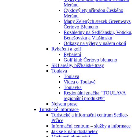
Meránu
Cyklovýlety přírodou Českého
Meránu
Mapy Zelených stezek Greenways
Čertovo Břemeno
Rozhledny na Sedlčansku, Voticku,
Benešovsku a Vlašimsku
Odkazy na výlety v našem okolí
Rybaření a golf
Rybaření
Golf klub Čertovo břemeno
SKI areály, běžkařské trasy
Toulava
Toulava
Videa o Toulavě
Toulavka
Regionální značka "TOULAVA
regionální produkt®"
Nejsem prase
Turistické informace
Turistické a informační centrum Sedlec-
Prčice
Informační centrum – služby a informace
Jak se k nám dostanete?
Možnosti ubytování