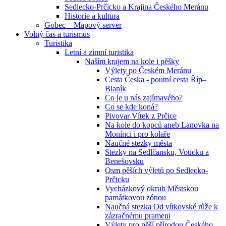
Sedlecko-Prčicko a Krajina Českého Meránu
Historie a kultura
Gobec – Mapový server
Volný čas a turismus
Turistika
Letní a zimní turistika
Naším krajem na kole i pěšky
Výlety po Českém Meránu
Cesta Česka - poutní cesta Říp–
Blaník
Co je u nás zajímavého?
Co se kde koná?
Pivovar Vítek z Prčice
Na kole do kopců aneb Lanovka na
Monínci i pro kolaře
Naučné stezky města
Stezky na Sedlčansku, Voticku a
Benešovsku
Osm pěších výletů po Sedlecko-
Prčicku
Vycházkový okruh Městskou
památkovou zónou
Naučná stezka Od vítkovské růže k
zázračnému prameni
Výlety pro pěší přírodou Českého