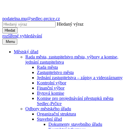
podatelna.mu@sedlec-prcice.cz
Hledaný výraz
Hledat
rozšířené vyhledávání
Menu
Městský úřad
Rada města, zastupitelstvo města, výbory a komise,
jednání zastupitelstva
Rada města
Zastupitelstvo města
Jednání zastupitelstva – zápisy a videozáznamy
Kontrolní výbor
Finanční výbor
Bytová komise
Komise pro projednávání přestupků města
Sedlec-Prčice
Odbory městského úřadu
Organizační struktura
Stavební úřad
Dokumenty stavebního úřadu