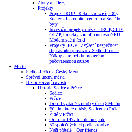
Ztráty a nálezy
Projekty
Projekt IROP - Rekonstrukce čp. 89,
Sedlec - Komunitní centrum a Sociální
byty
Investiční projekty města – IROP, SFDI,
OPŽP, Projekty spolufinancované EU,
Modernizační fond
Projekty IROP– Zvýšení bezpečnosti
dopravního provozu v Sedlci-Prčici a
Nákup automobilu pro terénní
pečovatelskou službu
Město
Sedlec-Prčice a Český Merán
Správní území města
Historie a zajímavosti
Historie Sedlce a Prčice
Sedlec
Prčice
Dosud vydané sborníky Český Merán
Pět dní, které otřásly Sedlcem a Prčicí
Židé v Prčici
Od roku 1957 to táhnou spolu
50 společných let podle kroniky
Naši přátelé – Our friends