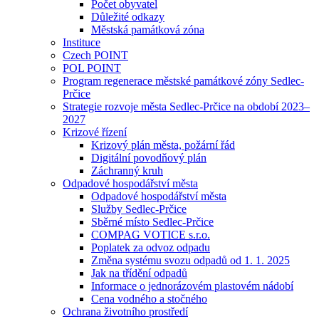
Počet obyvatel
Důležité odkazy
Městská památková zóna
Instituce
Czech POINT
POL POINT
Program regenerace městské památkové zóny Sedlec-
Prčice
Strategie rozvoje města Sedlec-Prčice na období 2023–
2027
Krizové řízení
Krizový plán města, požární řád
Digitální povodňový plán
Záchranný kruh
Odpadové hospodářství města
Odpadové hospodářství města
Služby Sedlec-Prčice
Sběrné místo Sedlec-Prčice
COMPAG VOTICE s.r.o.
Poplatek za odvoz odpadu
Změna systému svozu odpadů od 1. 1. 2025
Jak na třídění odpadů
Informace o jednorázovém plastovém nádobí
Cena vodného a stočného
Ochrana životního prostředí