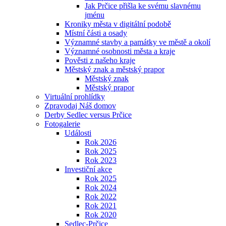
Jak Prčice přišla ke svému slavnému
jménu
Kroniky města v digitální podobě
Místní části a osady
Významné stavby a památky ve městě a okolí
Významné osobnosti města a kraje
Pověsti z našeho kraje
Městský znak a městský prapor
Městský znak
Městský prapor
Virtuální prohlídky
Zpravodaj Náš domov
Derby Sedlec versus Prčice
Fotogalerie
Události
Rok 2026
Rok 2025
Rok 2023
Investiční akce
Rok 2025
Rok 2024
Rok 2022
Rok 2021
Rok 2020
Sedlec-Prčice