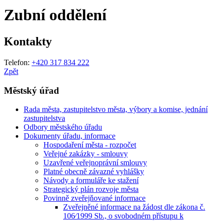
Zubní oddělení
Kontakty
Telefon:
+420 317 834 222
Zpět
Městský úřad
Rada města, zastupitelstvo města, výbory a komise, jednání
zastupitelstva
Odbory městského úřadu
Dokumenty úřadu, informace
Hospodaření města - rozpočet
Veřejné zakázky - smlouvy
Uzavřené veřejnoprávní smlouvy
Platné obecně závazné vyhlášky
Návody a formuláře ke stažení
Strategický plán rozvoje města
Povinně zveřejňované informace
Zveřejněné informace na žádost dle zákona č.
106⁄1999 Sb., o svobodném přístupu k