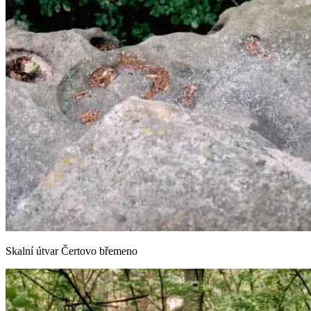
Skalní útvar Čertovo břemeno