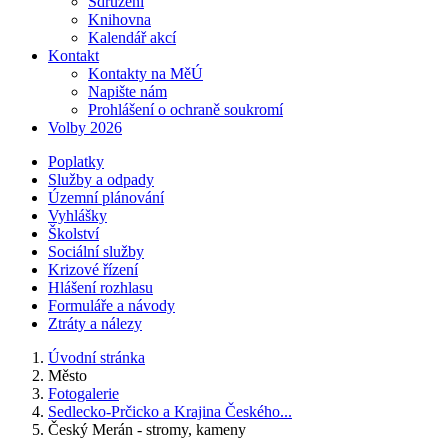
Sdružení
Knihovna
Kalendář akcí
Kontakt
Kontakty na MěÚ
Napište nám
Prohlášení o ochraně soukromí
Volby 2026
Poplatky
Služby a odpady
Územní plánování
Vyhlášky
Školství
Sociální služby
Krizové řízení
Hlášení rozhlasu
Formuláře a návody
Ztráty a nálezy
Úvodní stránka
Město
Fotogalerie
Sedlecko-Prčicko a Krajina Českého...
Český Merán - stromy, kameny