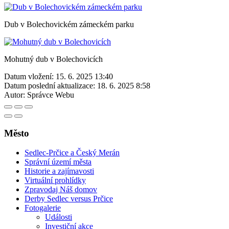
Dub v Bolechovickém zámeckém parku
Mohutný dub v Bolechovicích
Datum vložení:
15. 6. 2025 13:40
Datum poslední aktualizace:
18. 6. 2025 8:58
Autor:
Správce Webu
Město
Sedlec-Prčice a Český Merán
Správní území města
Historie a zajímavosti
Virtuální prohlídky
Zpravodaj Náš domov
Derby Sedlec versus Prčice
Fotogalerie
Události
Investiční akce