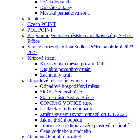
Počet obyvatel
Důležité odkazy
Městská památková zóna
Instituce
Czech POINT
POL POINT
Program regenerace městské památkové zóny Sedlec-
Prčice
Strategie rozvoje města Sedlec-Prčice na období 2023–
2027
Krizové řízení
Krizový plán města, požární řád
Digitální povodňový plán
Záchranný kruh
Odpadové hospodářství města
Odpadové hospodářství města
Služby Sedlec-Prčice
Sběrné místo Sedlec-Prčice
COMPAG VOTICE s.r.o.
Poplatek za odvoz odpadu
Změna systému svozu odpadů od 1. 1. 2025
Jak na třídění odpadů
Informace o jednorázovém plastovém nádobí
Cena vodného a stočného
Ochrana životního prostředí