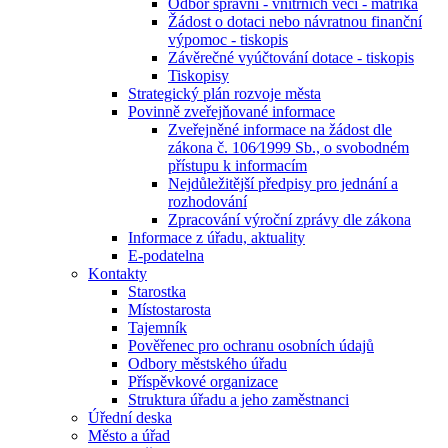
Odbor správní - vnitřních věcí - matrika
Žádost o dotaci nebo návratnou finanční
výpomoc - tiskopis
Závěrečné vyúčtování dotace - tiskopis
Tiskopisy
Strategický plán rozvoje města
Povinně zveřejňované informace
Zveřejněné informace na žádost dle
zákona č. 106⁄1999 Sb., o svobodném
přístupu k informacím
Nejdůležitější předpisy pro jednání a
rozhodování
Zpracování výroční zprávy dle zákona
Informace z úřadu, aktuality
E-podatelna
Kontakty
Starostka
Místostarosta
Tajemník
Pověřenec pro ochranu osobních údajů
Odbory městského úřadu
Příspěvkové organizace
Struktura úřadu a jeho zaměstnanci
Úřední deska
Město a úřad