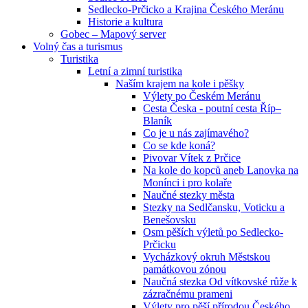
Sedlecko-Prčicko a Krajina Českého Meránu
Historie a kultura
Gobec – Mapový server
Volný čas a turismus
Turistika
Letní a zimní turistika
Naším krajem na kole i pěšky
Výlety po Českém Meránu
Cesta Česka - poutní cesta Říp–
Blaník
Co je u nás zajímavého?
Co se kde koná?
Pivovar Vítek z Prčice
Na kole do kopců aneb Lanovka na
Monínci i pro kolaře
Naučné stezky města
Stezky na Sedlčansku, Voticku a
Benešovsku
Osm pěších výletů po Sedlecko-
Prčicku
Vycházkový okruh Městskou
památkovou zónou
Naučná stezka Od vítkovské růže k
zázračnému prameni
Výlety pro pěší přírodou Českého