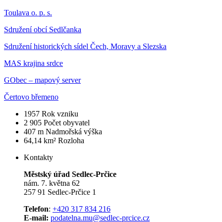
Toulava o. p. s.
Sdružení obcí Sedlčanka
Sdružení historických sídel Čech, Moravy a Slezska
MAS krajina srdce
GObec – mapový server
Čertovo břemeno
1957
Rok vzniku
2 905
Počet obyvatel
407 m
Nadmořská výška
64,14 km²
Rozloha
Kontakty
Městský úřad Sedlec-Prčice
nám. 7. května 62
257 91 Sedlec-Prčice 1
Telefon
:
+420 317 834 216
E-mail:
podatelna.mu@sedlec-prcice.cz