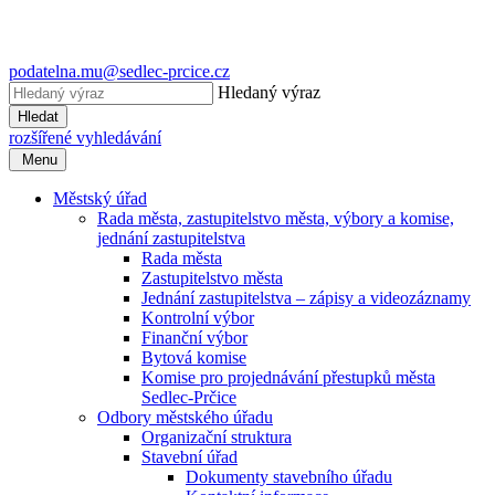
podatelna.mu@sedlec-prcice.cz
Hledaný výraz
Hledat
rozšířené vyhledávání
Menu
Městský úřad
Rada města, zastupitelstvo města, výbory a komise,
jednání zastupitelstva
Rada města
Zastupitelstvo města
Jednání zastupitelstva – zápisy a videozáznamy
Kontrolní výbor
Finanční výbor
Bytová komise
Komise pro projednávání přestupků města
Sedlec-Prčice
Odbory městského úřadu
Organizační struktura
Stavební úřad
Dokumenty stavebního úřadu