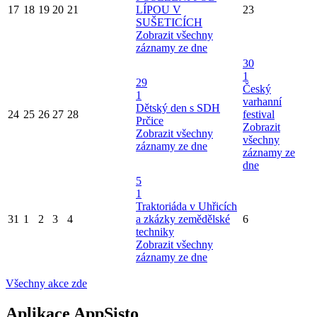
17
18
19
20
21
LÍPOU V
23
SUŠETICÍCH
Zobrazit všechny
záznamy ze dne
30
1
29
Český
1
varhanní
Dětský den s SDH
24
25
26
27
28
festival
Prčice
Zobrazit
Zobrazit všechny
všechny
záznamy ze dne
záznamy ze
dne
5
1
Traktoriáda v Uhřicích
31
1
2
3
4
a zkázky zemědělské
6
techniky
Zobrazit všechny
záznamy ze dne
Všechny akce zde
Aplikace AppSisto