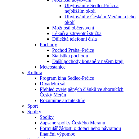
Ubytování v Sedlci-Prčici a
nejbližším okolí
Ubytování v Českém Meránu a jeho
okolí
Možnosti občerstvení
Lékaři a zdravotní služba
Důležitá telefonní čísla
Pochody
Pochod Praha–Prčice
Statistika pochodu
Další pochody konané v našem kraji
Meteostanice
Kultura
Program kina Sedlec-Prčice
Divadelní sál
Přehled zveřejněných článků ve sbornících
Český Merán
Rozumíme architektuře
Sport
Spolky
Spolky
Zapsané spolky Českého Meránu
Formulář žádosti o dotaci nebo návratnou
finanční výpomoc