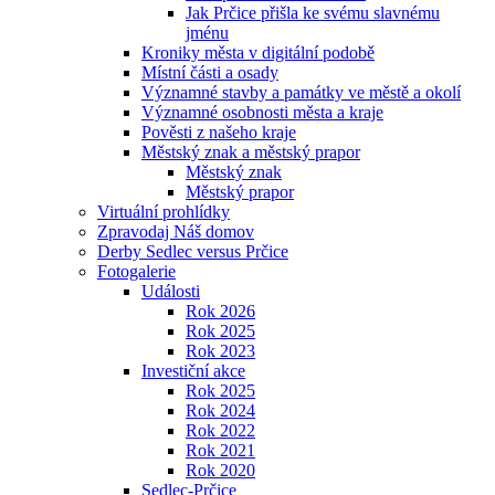
Jak Prčice přišla ke svému slavnému
jménu
Kroniky města v digitální podobě
Místní části a osady
Významné stavby a památky ve městě a okolí
Významné osobnosti města a kraje
Pověsti z našeho kraje
Městský znak a městský prapor
Městský znak
Městský prapor
Virtuální prohlídky
Zpravodaj Náš domov
Derby Sedlec versus Prčice
Fotogalerie
Události
Rok 2026
Rok 2025
Rok 2023
Investiční akce
Rok 2025
Rok 2024
Rok 2022
Rok 2021
Rok 2020
Sedlec-Prčice