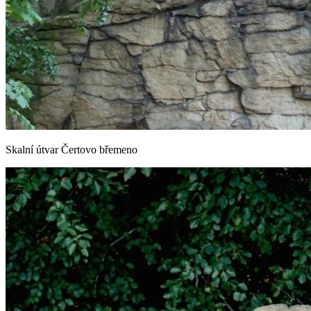
Skalní útvar Čertovo břemeno