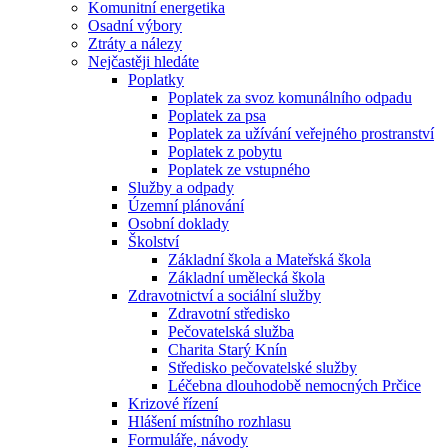
Komunitní energetika
Osadní výbory
Ztráty a nálezy
Nejčastěji hledáte
Poplatky
Poplatek za svoz komunálního odpadu
Poplatek za psa
Poplatek za užívání veřejného prostranství
Poplatek z pobytu
Poplatek ze vstupného
Služby a odpady
Územní plánování
Osobní doklady
Školství
Základní škola a Mateřská škola
Základní umělecká škola
Zdravotnictví a sociální služby
Zdravotní středisko
Pečovatelská služba
Charita Starý Knín
Středisko pečovatelské služby
Léčebna dlouhodobě nemocných Prčice
Krizové řízení
Hlášení místního rozhlasu
Formuláře, návody