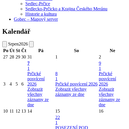
Sedlec-Prčice
Sedlecko-Prčicko a Krajina Českého Meránu
Historie a kultura
Gobec – Mapový server
Kalendář
Srpen
2026
Po
Út
St
Čt
Pá
So
Ne
27
28
29
30
31
1
2
7
9
1
1
Prčické
8
Prčické
posvícení
1
posvícení
3
4
5
6
2026
Prčické posvícení 2026
2026
Zobrazit
Zobrazit všechny
Zobrazit
všechny
záznamy ze dne
všechny
záznamy ze
záznamy ze
dne
dne
10
11
12
13
14
15
16
22
1
POSEZENÍ POD