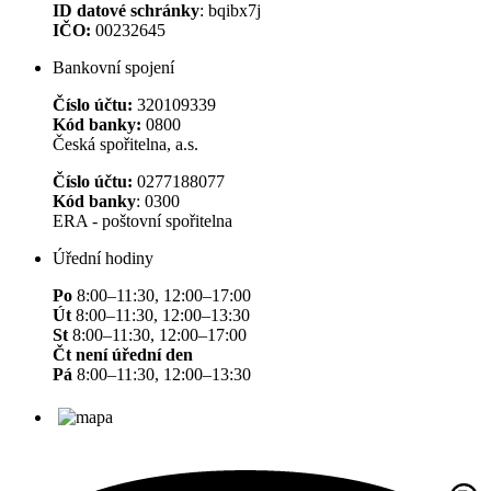
ID datové schránky
: bqibx7j
IČO:
00232645
Bankovní spojení
Číslo účtu:
320109339
Kód banky:
0800
Česká spořitelna, a.s.
Číslo účtu:
0277188077
Kód banky
: 0300
ERA - poštovní spořitelna
Úřední hodiny
Po
8:00–11:30, 12:00–17:00
Út
8:00–11:30, 12:00–13:30
St
8:00–11:30, 12:00–17:00
Čt není úřední den
Pá
8:00–11:30, 12:00–13:30