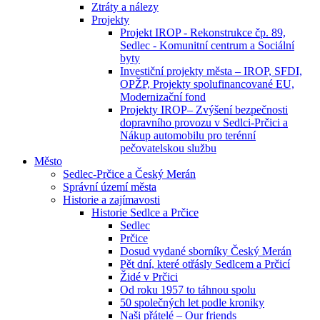
Ztráty a nálezy
Projekty
Projekt IROP - Rekonstrukce čp. 89,
Sedlec - Komunitní centrum a Sociální
byty
Investiční projekty města – IROP, SFDI,
OPŽP, Projekty spolufinancované EU,
Modernizační fond
Projekty IROP– Zvýšení bezpečnosti
dopravního provozu v Sedlci-Prčici a
Nákup automobilu pro terénní
pečovatelskou službu
Město
Sedlec-Prčice a Český Merán
Správní území města
Historie a zajímavosti
Historie Sedlce a Prčice
Sedlec
Prčice
Dosud vydané sborníky Český Merán
Pět dní, které otřásly Sedlcem a Prčicí
Židé v Prčici
Od roku 1957 to táhnou spolu
50 společných let podle kroniky
Naši přátelé – Our friends