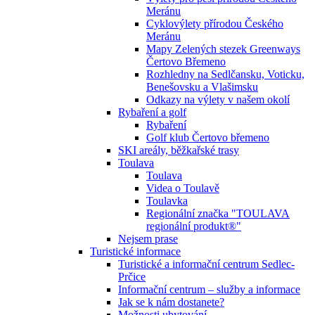
Meránu
Cyklovýlety přírodou Českého
Meránu
Mapy Zelených stezek Greenways
Čertovo Břemeno
Rozhledny na Sedlčansku, Voticku,
Benešovsku a Vlašimsku
Odkazy na výlety v našem okolí
Rybaření a golf
Rybaření
Golf klub Čertovo břemeno
SKI areály, běžkařské trasy
Toulava
Toulava
Videa o Toulavě
Toulavka
Regionální značka "TOULAVA
regionální produkt®"
Nejsem prase
Turistické informace
Turistické a informační centrum Sedlec-
Prčice
Informační centrum – služby a informace
Jak se k nám dostanete?
Možnosti ubytování