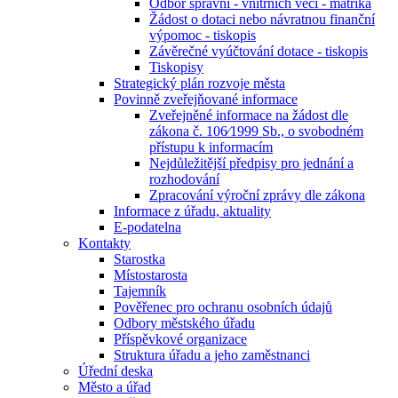
Odbor správní - vnitřních věcí - matrika
Žádost o dotaci nebo návratnou finanční
výpomoc - tiskopis
Závěrečné vyúčtování dotace - tiskopis
Tiskopisy
Strategický plán rozvoje města
Povinně zveřejňované informace
Zveřejněné informace na žádost dle
zákona č. 106⁄1999 Sb., o svobodném
přístupu k informacím
Nejdůležitější předpisy pro jednání a
rozhodování
Zpracování výroční zprávy dle zákona
Informace z úřadu, aktuality
E-podatelna
Kontakty
Starostka
Místostarosta
Tajemník
Pověřenec pro ochranu osobních údajů
Odbory městského úřadu
Příspěvkové organizace
Struktura úřadu a jeho zaměstnanci
Úřední deska
Město a úřad