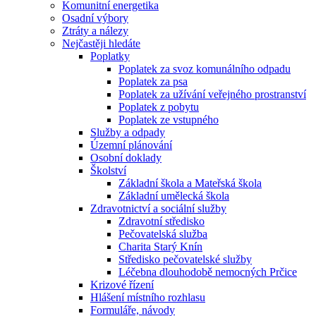
Komunitní energetika
Osadní výbory
Ztráty a nálezy
Nejčastěji hledáte
Poplatky
Poplatek za svoz komunálního odpadu
Poplatek za psa
Poplatek za užívání veřejného prostranství
Poplatek z pobytu
Poplatek ze vstupného
Služby a odpady
Územní plánování
Osobní doklady
Školství
Základní škola a Mateřská škola
Základní umělecká škola
Zdravotnictví a sociální služby
Zdravotní středisko
Pečovatelská služba
Charita Starý Knín
Středisko pečovatelské služby
Léčebna dlouhodobě nemocných Prčice
Krizové řízení
Hlášení místního rozhlasu
Formuláře, návody