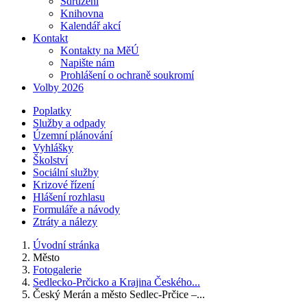
Sdružení
Knihovna
Kalendář akcí
Kontakt
Kontakty na MěÚ
Napište nám
Prohlášení o ochraně soukromí
Volby 2026
Poplatky
Služby a odpady
Územní plánování
Vyhlášky
Školství
Sociální služby
Krizové řízení
Hlášení rozhlasu
Formuláře a návody
Ztráty a nálezy
Úvodní stránka
Město
Fotogalerie
Sedlecko-Prčicko a Krajina Českého...
Český Merán a město Sedlec-Prčice –...