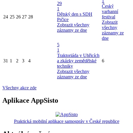
1
29
Český
1
varhanní
Dětský den s SDH
24
25
26
27
28
festival
Prčice
Zobrazit
Zobrazit všechny
všechny
záznamy ze dne
záznamy ze
dne
5
1
Traktoriáda v Uhřicích
31
1
2
3
4
a zkázky zemědělské
6
techniky
Zobrazit všechny
záznamy ze dne
Všechny akce zde
Aplikace AppSisto
Praktická mobilní aplikace samospráv v České republice