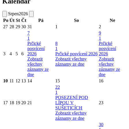
Kalendář
Srpen
2026
Po
Út
St
Čt
Pá
So
Ne
27
28
29
30
31
1
2
7
9
1
1
Prčické
8
Prčické
posvícení
1
posvícení
3
4
5
6
2026
Prčické posvícení 2026
2026
Zobrazit
Zobrazit všechny
Zobrazit
všechny
záznamy ze dne
všechny
záznamy ze
záznamy ze
dne
dne
10
11
12
13
14
15
16
22
1
POSEZENÍ POD
17
18
19
20
21
LÍPOU V
23
SUŠETICÍCH
Zobrazit všechny
záznamy ze dne
30