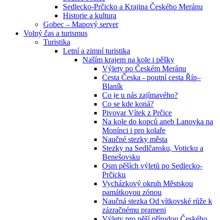
Sedlecko-Prčicko a Krajina Českého Meránu
Historie a kultura
Gobec – Mapový server
Volný čas a turismus
Turistika
Letní a zimní turistika
Naším krajem na kole i pěšky
Výlety po Českém Meránu
Cesta Česka - poutní cesta Říp–
Blaník
Co je u nás zajímavého?
Co se kde koná?
Pivovar Vítek z Prčice
Na kole do kopců aneb Lanovka na
Monínci i pro kolaře
Naučné stezky města
Stezky na Sedlčansku, Voticku a
Benešovsku
Osm pěších výletů po Sedlecko-
Prčicku
Vycházkový okruh Městskou
památkovou zónou
Naučná stezka Od vítkovské růže k
zázračnému prameni
Výlety pro pěší přírodou Českého