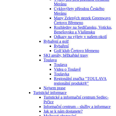
Meránu
Cyklovýlety přírodou Českého
Meránu
Mapy Zelených stezek Greenways
Čertovo Břemeno
Rozhledny na Sedlčansku, Voticku,
Benešovsku a Vlašimsku
Odkazy na výlety v našem okolí
Rybaření a golf
Rybaření
Golf klub Čertovo břemeno
SKI areály, běžkařské trasy
Toulava
Toulava
Videa o Toulavě
Toulavka
Regionální značka "TOULAVA
regionální produkt®"
Nejsem prase
Turistické informace
Turistické a informační centrum Sedlec-
Prčice
Informační centrum – služby a informace
Jak se k nám dostanete?
Možnosti ubytování