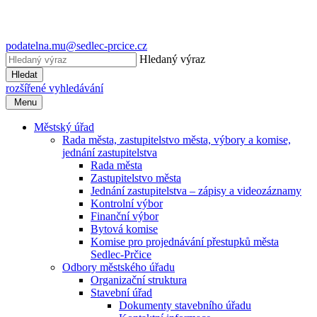
podatelna.mu@sedlec-prcice.cz
Hledaný výraz
Hledat
rozšířené vyhledávání
Menu
Městský úřad
Rada města, zastupitelstvo města, výbory a komise,
jednání zastupitelstva
Rada města
Zastupitelstvo města
Jednání zastupitelstva – zápisy a videozáznamy
Kontrolní výbor
Finanční výbor
Bytová komise
Komise pro projednávání přestupků města
Sedlec-Prčice
Odbory městského úřadu
Organizační struktura
Stavební úřad
Dokumenty stavebního úřadu