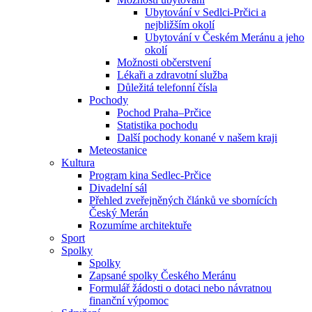
Ubytování v Sedlci-Prčici a
nejbližším okolí
Ubytování v Českém Meránu a jeho
okolí
Možnosti občerstvení
Lékaři a zdravotní služba
Důležitá telefonní čísla
Pochody
Pochod Praha–Prčice
Statistika pochodu
Další pochody konané v našem kraji
Meteostanice
Kultura
Program kina Sedlec-Prčice
Divadelní sál
Přehled zveřejněných článků ve sbornících
Český Merán
Rozumíme architektuře
Sport
Spolky
Spolky
Zapsané spolky Českého Meránu
Formulář žádosti o dotaci nebo návratnou
finanční výpomoc