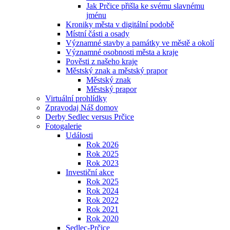
Jak Prčice přišla ke svému slavnému
jménu
Kroniky města v digitální podobě
Místní části a osady
Významné stavby a památky ve městě a okolí
Významné osobnosti města a kraje
Pověsti z našeho kraje
Městský znak a městský prapor
Městský znak
Městský prapor
Virtuální prohlídky
Zpravodaj Náš domov
Derby Sedlec versus Prčice
Fotogalerie
Události
Rok 2026
Rok 2025
Rok 2023
Investiční akce
Rok 2025
Rok 2024
Rok 2022
Rok 2021
Rok 2020
Sedlec-Prčice