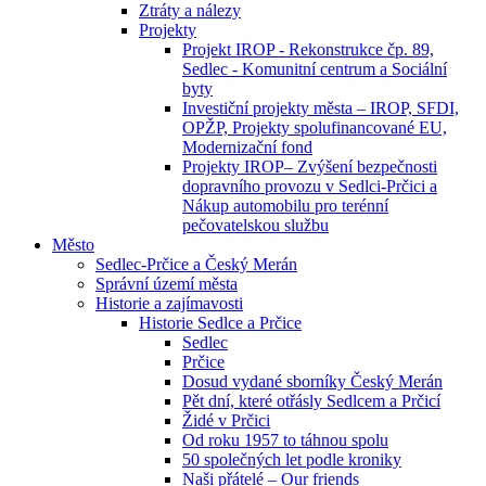
Ztráty a nálezy
Projekty
Projekt IROP - Rekonstrukce čp. 89,
Sedlec - Komunitní centrum a Sociální
byty
Investiční projekty města – IROP, SFDI,
OPŽP, Projekty spolufinancované EU,
Modernizační fond
Projekty IROP– Zvýšení bezpečnosti
dopravního provozu v Sedlci-Prčici a
Nákup automobilu pro terénní
pečovatelskou službu
Město
Sedlec-Prčice a Český Merán
Správní území města
Historie a zajímavosti
Historie Sedlce a Prčice
Sedlec
Prčice
Dosud vydané sborníky Český Merán
Pět dní, které otřásly Sedlcem a Prčicí
Židé v Prčici
Od roku 1957 to táhnou spolu
50 společných let podle kroniky
Naši přátelé – Our friends