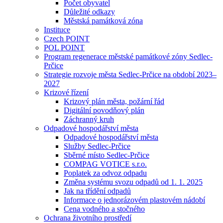
Počet obyvatel
Důležité odkazy
Městská památková zóna
Instituce
Czech POINT
POL POINT
Program regenerace městské památkové zóny Sedlec-
Prčice
Strategie rozvoje města Sedlec-Prčice na období 2023–
2027
Krizové řízení
Krizový plán města, požární řád
Digitální povodňový plán
Záchranný kruh
Odpadové hospodářství města
Odpadové hospodářství města
Služby Sedlec-Prčice
Sběrné místo Sedlec-Prčice
COMPAG VOTICE s.r.o.
Poplatek za odvoz odpadu
Změna systému svozu odpadů od 1. 1. 2025
Jak na třídění odpadů
Informace o jednorázovém plastovém nádobí
Cena vodného a stočného
Ochrana životního prostředí