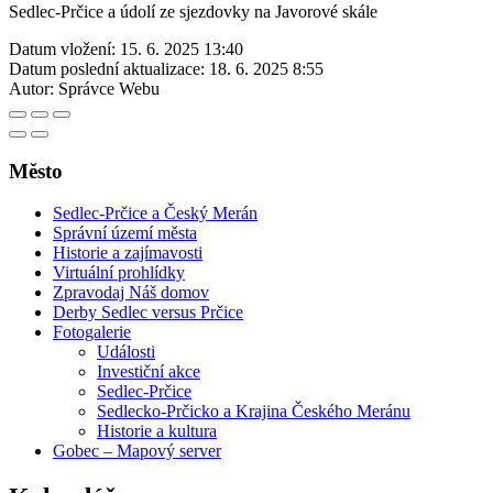
Sedlec-Prčice a údolí ze sjezdovky na Javorové skále
Datum vložení:
15. 6. 2025 13:40
Datum poslední aktualizace:
18. 6. 2025 8:55
Autor:
Správce Webu
Město
Sedlec-Prčice a Český Merán
Správní území města
Historie a zajímavosti
Virtuální prohlídky
Zpravodaj Náš domov
Derby Sedlec versus Prčice
Fotogalerie
Události
Investiční akce
Sedlec-Prčice
Sedlecko-Prčicko a Krajina Českého Meránu
Historie a kultura
Gobec – Mapový server