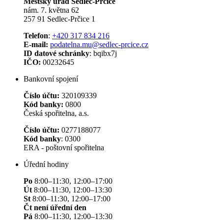
Městský úřad Sedlec-Prčice
nám. 7. května 62
257 91 Sedlec-Prčice 1
Telefon
:
+420 317 834 216
E-mail:
podatelna.mu@sedlec-prcice.cz
ID datové schránky
: bqibx7j
IČO:
00232645
Bankovní spojení
Číslo účtu:
320109339
Kód banky:
0800
Česká spořitelna, a.s.
Číslo účtu:
0277188077
Kód banky
: 0300
ERA - poštovní spořitelna
Úřední hodiny
Po
8:00–11:30, 12:00–17:00
Út
8:00–11:30, 12:00–13:30
St
8:00–11:30, 12:00–17:00
Čt není úřední den
Pá
8:00–11:30, 12:00–13:30