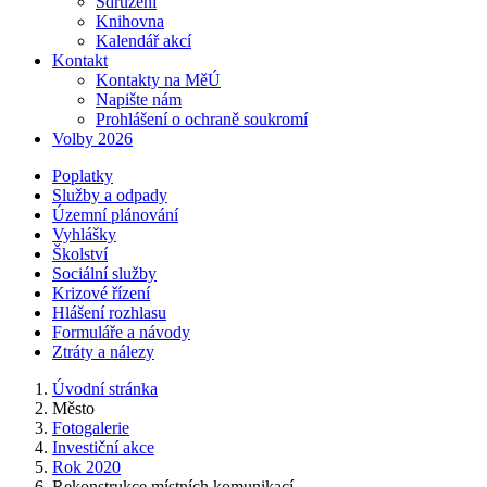
Sdružení
Knihovna
Kalendář akcí
Kontakt
Kontakty na MěÚ
Napište nám
Prohlášení o ochraně soukromí
Volby 2026
Poplatky
Služby a odpady
Územní plánování
Vyhlášky
Školství
Sociální služby
Krizové řízení
Hlášení rozhlasu
Formuláře a návody
Ztráty a nálezy
Úvodní stránka
Město
Fotogalerie
Investiční akce
Rok 2020
Rekonstrukce místních komunikací