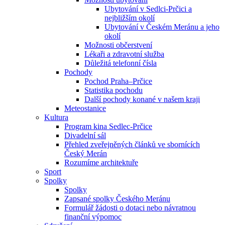
Ubytování v Sedlci-Prčici a
nejbližším okolí
Ubytování v Českém Meránu a jeho
okolí
Možnosti občerstvení
Lékaři a zdravotní služba
Důležitá telefonní čísla
Pochody
Pochod Praha–Prčice
Statistika pochodu
Další pochody konané v našem kraji
Meteostanice
Kultura
Program kina Sedlec-Prčice
Divadelní sál
Přehled zveřejněných článků ve sbornících
Český Merán
Rozumíme architektuře
Sport
Spolky
Spolky
Zapsané spolky Českého Meránu
Formulář žádosti o dotaci nebo návratnou
finanční výpomoc