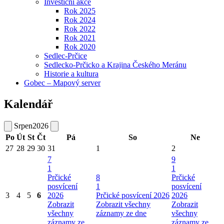
Investiční akce
Rok 2025
Rok 2024
Rok 2022
Rok 2021
Rok 2020
Sedlec-Prčice
Sedlecko-Prčicko a Krajina Českého Meránu
Historie a kultura
Gobec – Mapový server
Kalendář
Srpen
2026
Po
Út
St
Čt
Pá
So
Ne
27
28
29
30
31
1
2
7
9
1
1
Prčické
8
Prčické
posvícení
1
posvícení
3
4
5
6
2026
Prčické posvícení 2026
2026
Zobrazit
Zobrazit všechny
Zobrazit
všechny
záznamy ze dne
všechny
záznamy ze
záznamy ze