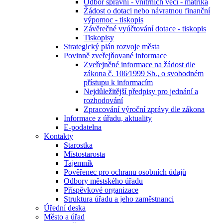
Odbor správní - vnitřních věcí - matrika
Žádost o dotaci nebo návratnou finanční
výpomoc - tiskopis
Závěrečné vyúčtování dotace - tiskopis
Tiskopisy
Strategický plán rozvoje města
Povinně zveřejňované informace
Zveřejněné informace na žádost dle
zákona č. 106⁄1999 Sb., o svobodném
přístupu k informacím
Nejdůležitější předpisy pro jednání a
rozhodování
Zpracování výroční zprávy dle zákona
Informace z úřadu, aktuality
E-podatelna
Kontakty
Starostka
Místostarosta
Tajemník
Pověřenec pro ochranu osobních údajů
Odbory městského úřadu
Příspěvkové organizace
Struktura úřadu a jeho zaměstnanci
Úřední deska
Město a úřad