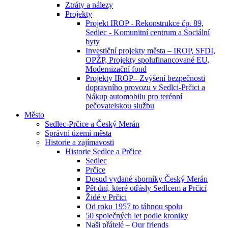
Ztráty a nálezy
Projekty
Projekt IROP - Rekonstrukce čp. 89,
Sedlec - Komunitní centrum a Sociální
byty
Investiční projekty města – IROP, SFDI,
OPŽP, Projekty spolufinancované EU,
Modernizační fond
Projekty IROP– Zvýšení bezpečnosti
dopravního provozu v Sedlci-Prčici a
Nákup automobilu pro terénní
pečovatelskou službu
Město
Sedlec-Prčice a Český Merán
Správní území města
Historie a zajímavosti
Historie Sedlce a Prčice
Sedlec
Prčice
Dosud vydané sborníky Český Merán
Pět dní, které otřásly Sedlcem a Prčicí
Židé v Prčici
Od roku 1957 to táhnou spolu
50 společných let podle kroniky
Naši přátelé – Our friends