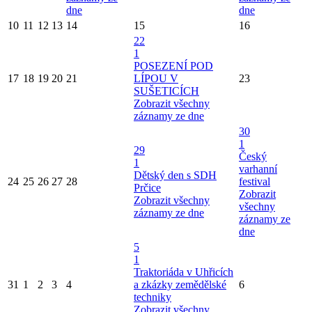
dne
dne
10
11
12
13
14
15
16
22
1
POSEZENÍ POD
17
18
19
20
21
LÍPOU V
23
SUŠETICÍCH
Zobrazit všechny
záznamy ze dne
30
1
29
Český
1
varhanní
Dětský den s SDH
24
25
26
27
28
festival
Prčice
Zobrazit
Zobrazit všechny
všechny
záznamy ze dne
záznamy ze
dne
5
1
Traktoriáda v Uhřicích
31
1
2
3
4
a zkázky zemědělské
6
techniky
Zobrazit všechny