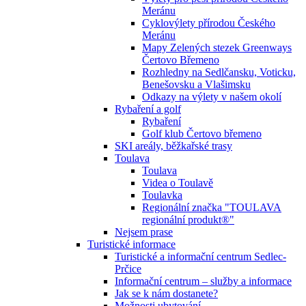
Meránu
Cyklovýlety přírodou Českého
Meránu
Mapy Zelených stezek Greenways
Čertovo Břemeno
Rozhledny na Sedlčansku, Voticku,
Benešovsku a Vlašimsku
Odkazy na výlety v našem okolí
Rybaření a golf
Rybaření
Golf klub Čertovo břemeno
SKI areály, běžkařské trasy
Toulava
Toulava
Videa o Toulavě
Toulavka
Regionální značka "TOULAVA
regionální produkt®"
Nejsem prase
Turistické informace
Turistické a informační centrum Sedlec-
Prčice
Informační centrum – služby a informace
Jak se k nám dostanete?
Možnosti ubytování