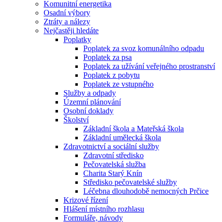
Komunitní energetika
Osadní výbory
Ztráty a nálezy
Nejčastěji hledáte
Poplatky
Poplatek za svoz komunálního odpadu
Poplatek za psa
Poplatek za užívání veřejného prostranství
Poplatek z pobytu
Poplatek ze vstupného
Služby a odpady
Územní plánování
Osobní doklady
Školství
Základní škola a Mateřská škola
Základní umělecká škola
Zdravotnictví a sociální služby
Zdravotní středisko
Pečovatelská služba
Charita Starý Knín
Středisko pečovatelské služby
Léčebna dlouhodobě nemocných Prčice
Krizové řízení
Hlášení místního rozhlasu
Formuláře, návody