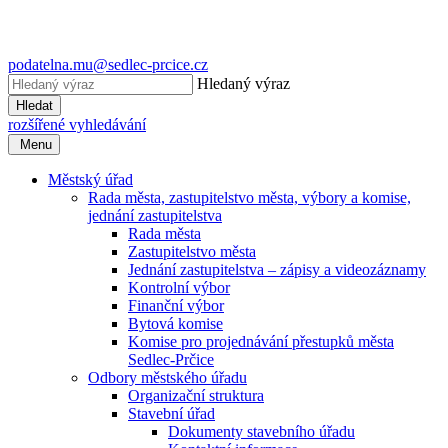
podatelna.mu@sedlec-prcice.cz
Hledaný výraz
Hledat
rozšířené vyhledávání
Menu
Městský úřad
Rada města, zastupitelstvo města, výbory a komise,
jednání zastupitelstva
Rada města
Zastupitelstvo města
Jednání zastupitelstva – zápisy a videozáznamy
Kontrolní výbor
Finanční výbor
Bytová komise
Komise pro projednávání přestupků města
Sedlec-Prčice
Odbory městského úřadu
Organizační struktura
Stavební úřad
Dokumenty stavebního úřadu