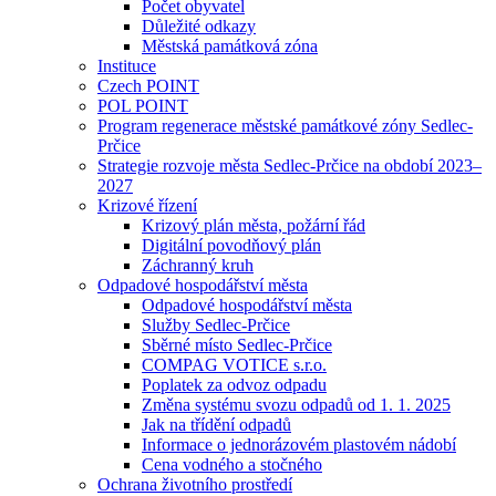
Počet obyvatel
Důležité odkazy
Městská památková zóna
Instituce
Czech POINT
POL POINT
Program regenerace městské památkové zóny Sedlec-
Prčice
Strategie rozvoje města Sedlec-Prčice na období 2023–
2027
Krizové řízení
Krizový plán města, požární řád
Digitální povodňový plán
Záchranný kruh
Odpadové hospodářství města
Odpadové hospodářství města
Služby Sedlec-Prčice
Sběrné místo Sedlec-Prčice
COMPAG VOTICE s.r.o.
Poplatek za odvoz odpadu
Změna systému svozu odpadů od 1. 1. 2025
Jak na třídění odpadů
Informace o jednorázovém plastovém nádobí
Cena vodného a stočného
Ochrana životního prostředí