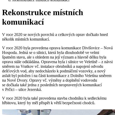
Rekonstrukce místních
komunikací
V roce 2020 se nových povrchů a celkových oprav dočkalo hned
několik místních komunikací.
V roce 2020 byla provedena oprava komunikace Divišovice – Nová
Hospoda. Jedná se o silnici, která byla dlouhodobě ve velmi
špatném stavu, ale s ohledem na její význam a hlavně délku byla
oprava stále odkládána. Opravena byla i silnice ve Veletíně – z návsi
směrem na Vratkov vč. instalace obrubníků a napojení odvodu
dešťových vod, aby nedocházelo k podmáčení vozovky, a nový
asfalt byl položen i na části komunikace z Dolního Veletína směrem
na Nové Dvory. Opravy vč. výměny a doplnění vodovodu
se dočkala také jedna z posledních neopravených komunikací
v Prčici – ulice Jezerská.
V roce 2020 byla také provedena stavba chodníku k sedleckému
hřbitovu, který by měl přispět k větší bezpečnosti chodců.