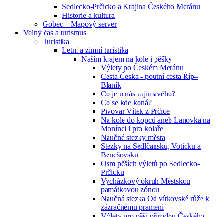
Sedlecko-Prčicko a Krajina Českého Meránu
Historie a kultura
Gobec – Mapový server
Volný čas a turismus
Turistika
Letní a zimní turistika
Naším krajem na kole i pěšky
Výlety po Českém Meránu
Cesta Česka - poutní cesta Říp–
Blaník
Co je u nás zajímavého?
Co se kde koná?
Pivovar Vítek z Prčice
Na kole do kopců aneb Lanovka na
Monínci i pro kolaře
Naučné stezky města
Stezky na Sedlčansku, Voticku a
Benešovsku
Osm pěších výletů po Sedlecko-
Prčicku
Vycházkový okruh Městskou
památkovou zónou
Naučná stezka Od vítkovské růže k
zázračnému prameni
Výlety pro pěší přírodou Českého