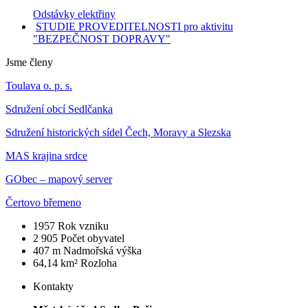
Odstávky elektřiny
STUDIE PROVEDITELNOSTI pro aktivitu
"BEZPEČNOST DOPRAVY"
Jsme členy
Toulava o. p. s.
Sdružení obcí Sedlčanka
Sdružení historických sídel Čech, Moravy a Slezska
MAS krajina srdce
GObec – mapový server
Čertovo břemeno
1957
Rok vzniku
2 905
Počet obyvatel
407 m
Nadmořská výška
64,14 km²
Rozloha
Kontakty