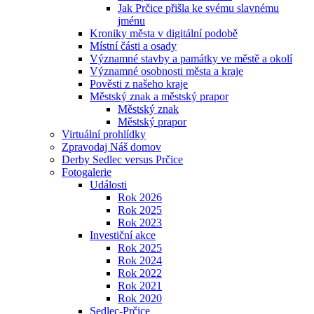
Jak Prčice přišla ke svému slavnému
jménu
Kroniky města v digitální podobě
Místní části a osady
Významné stavby a památky ve městě a okolí
Významné osobnosti města a kraje
Pověsti z našeho kraje
Městský znak a městský prapor
Městský znak
Městský prapor
Virtuální prohlídky
Zpravodaj Náš domov
Derby Sedlec versus Prčice
Fotogalerie
Události
Rok 2026
Rok 2025
Rok 2023
Investiční akce
Rok 2025
Rok 2024
Rok 2022
Rok 2021
Rok 2020
Sedlec-Prčice