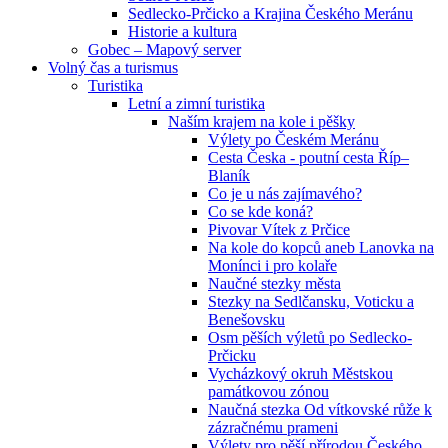
Sedlecko-Prčicko a Krajina Českého Meránu
Historie a kultura
Gobec – Mapový server
Volný čas a turismus
Turistika
Letní a zimní turistika
Naším krajem na kole i pěšky
Výlety po Českém Meránu
Cesta Česka - poutní cesta Říp–
Blaník
Co je u nás zajímavého?
Co se kde koná?
Pivovar Vítek z Prčice
Na kole do kopců aneb Lanovka na
Monínci i pro kolaře
Naučné stezky města
Stezky na Sedlčansku, Voticku a
Benešovsku
Osm pěších výletů po Sedlecko-
Prčicku
Vycházkový okruh Městskou
památkovou zónou
Naučná stezka Od vítkovské růže k
zázračnému prameni
Výlety pro pěší přírodou Českého