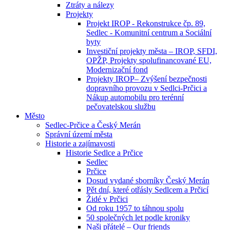
Ztráty a nálezy
Projekty
Projekt IROP - Rekonstrukce čp. 89,
Sedlec - Komunitní centrum a Sociální
byty
Investiční projekty města – IROP, SFDI,
OPŽP, Projekty spolufinancované EU,
Modernizační fond
Projekty IROP– Zvýšení bezpečnosti
dopravního provozu v Sedlci-Prčici a
Nákup automobilu pro terénní
pečovatelskou službu
Město
Sedlec-Prčice a Český Merán
Správní území města
Historie a zajímavosti
Historie Sedlce a Prčice
Sedlec
Prčice
Dosud vydané sborníky Český Merán
Pět dní, které otřásly Sedlcem a Prčicí
Židé v Prčici
Od roku 1957 to táhnou spolu
50 společných let podle kroniky
Naši přátelé – Our friends