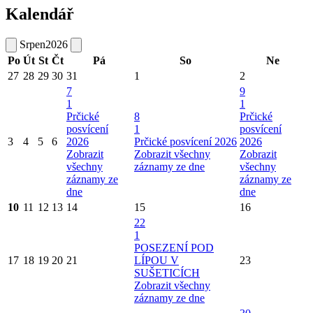
Kalendář
Srpen
2026
Po
Út
St
Čt
Pá
So
Ne
27
28
29
30
31
1
2
7
9
1
1
Prčické
8
Prčické
posvícení
1
posvícení
3
4
5
6
2026
Prčické posvícení 2026
2026
Zobrazit
Zobrazit všechny
Zobrazit
všechny
záznamy ze dne
všechny
záznamy ze
záznamy ze
dne
dne
10
11
12
13
14
15
16
22
1
POSEZENÍ POD
17
18
19
20
21
LÍPOU V
23
SUŠETICÍCH
Zobrazit všechny
záznamy ze dne