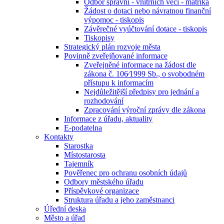
Odbor správní - vnitřních věcí - matrika
Žádost o dotaci nebo návratnou finanční
výpomoc - tiskopis
Závěrečné vyúčtování dotace - tiskopis
Tiskopisy
Strategický plán rozvoje města
Povinně zveřejňované informace
Zveřejněné informace na žádost dle
zákona č. 106⁄1999 Sb., o svobodném
přístupu k informacím
Nejdůležitější předpisy pro jednání a
rozhodování
Zpracování výroční zprávy dle zákona
Informace z úřadu, aktuality
E-podatelna
Kontakty
Starostka
Místostarosta
Tajemník
Pověřenec pro ochranu osobních údajů
Odbory městského úřadu
Příspěvkové organizace
Struktura úřadu a jeho zaměstnanci
Úřední deska
Město a úřad