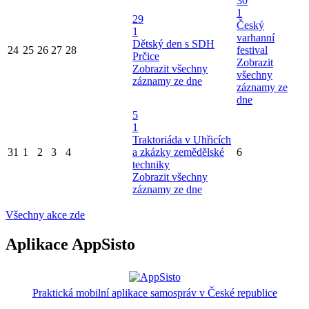
30
1
29
Český
1
varhanní
Dětský den s SDH
24
25
26
27
28
festival
Prčice
Zobrazit
Zobrazit všechny
všechny
záznamy ze dne
záznamy ze
dne
5
1
Traktoriáda v Uhřicích
31
1
2
3
4
a zkázky zemědělské
6
techniky
Zobrazit všechny
záznamy ze dne
Všechny akce zde
Aplikace AppSisto
Praktická mobilní aplikace samospráv v České republice