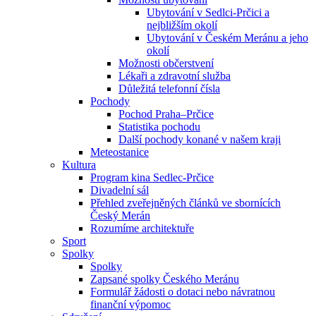
Ubytování v Sedlci-Prčici a
nejbližším okolí
Ubytování v Českém Meránu a jeho
okolí
Možnosti občerstvení
Lékaři a zdravotní služba
Důležitá telefonní čísla
Pochody
Pochod Praha–Prčice
Statistika pochodu
Další pochody konané v našem kraji
Meteostanice
Kultura
Program kina Sedlec-Prčice
Divadelní sál
Přehled zveřejněných článků ve sbornících
Český Merán
Rozumíme architektuře
Sport
Spolky
Spolky
Zapsané spolky Českého Meránu
Formulář žádosti o dotaci nebo návratnou
finanční výpomoc