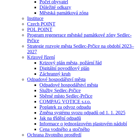
Počet obyvatel
Důležité odkazy
Městská památková zóna
Instituce
Czech POINT
POL POINT
Program regenerace městské památkové zóny Sedlec-
Prčice
Strategie rozvoje města Sedlec-Prčice na období 2023–
2027
Krizové řízení
Krizový plán města, požární řád
Digitální povodňový plán
Záchranný kruh
Odpadové hospodářství města
Odpadové hospodářství města
Služby Sedlec-Prčice
Sběrné místo Sedlec-Prčice
COMPAG VOTICE s.r.o.
Poplatek za odvoz odpadu
Změna systému svozu odpadů od 1. 1. 2025
Jak na třídění odpadů
Informace o jednorázovém plastovém nádobí
Cena vodného a stočného
Ochrana životního prostředí