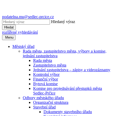
podatelna.mu@sedlec-prcice.cz
Hledaný výraz
Hledat
rozšířené vyhledávání
Menu
Městský úřad
Rada města, zastupitelstvo města, výbory a komise,
jednání zastupitelstva
Rada města
Zastupitelstvo města
Jednání zastupitelstva – zápisy a videozáznamy
Kontrolní výbor
Finanční výbor
Bytová komise
Komise pro projednávání přestupků města
Sedlec-Prčice
Odbory městského úřadu
Organizační struktura
Stavební úřad
Dokumenty stavebního úřadu