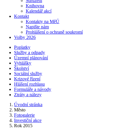
Sdružení
Knihovna
Kalendář akcí
Kontakt
Kontakty na MěÚ
Napište nám
Prohlášení o ochraně soukromí
Volby 2026
Poplatky
Služby a odpady
Územní plánování
Vyhlášky
Školství
Sociální služby
Krizové řízení
Hlášení rozhlasu
Formuláře a návody
Ztráty a nálezy
Úvodní stránka
Město
Fotogalerie
Investiční akce
Rok 2015