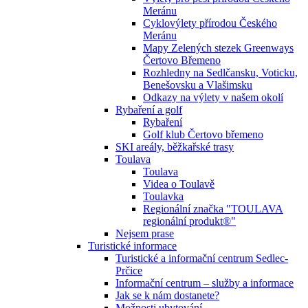
Meránu
Cyklovýlety přírodou Českého
Meránu
Mapy Zelených stezek Greenways
Čertovo Břemeno
Rozhledny na Sedlčansku, Voticku,
Benešovsku a Vlašimsku
Odkazy na výlety v našem okolí
Rybaření a golf
Rybaření
Golf klub Čertovo břemeno
SKI areály, běžkařské trasy
Toulava
Toulava
Videa o Toulavě
Toulavka
Regionální značka "TOULAVA
regionální produkt®"
Nejsem prase
Turistické informace
Turistické a informační centrum Sedlec-
Prčice
Informační centrum – služby a informace
Jak se k nám dostanete?
Možnosti ubytování