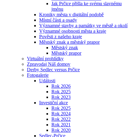
Jak Prčice přišla ke svému slavnému
jménu
Kroniky města v digitální podobě
Místní části a osady
Významné stavby a památky ve městě a okolí
Významné osobnosti města a kraje
Pověsti z našeho kraje
Městský znak a městský prapor
Městský znak
Městský prapor
Virtuální prohlídky
Zpravodaj Náš domov
Derby Sedlec versus Prčice
Fotogalerie
Události
Rok 2026
Rok 2025
Rok 2023
Investiční akce
Rok 2025
Rok 2024
Rok 2022
Rok 2021
Rok 2020
Sedlec-Prčice