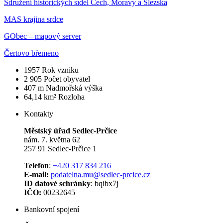
Sdružení historických sídel Čech, Moravy a Slezska
MAS krajina srdce
GObec – mapový server
Čertovo břemeno
1957
Rok vzniku
2 905
Počet obyvatel
407 m
Nadmořská výška
64,14 km²
Rozloha
Kontakty
Městský úřad Sedlec-Prčice
nám. 7. května 62
257 91 Sedlec-Prčice 1
Telefon
:
+420 317 834 216
E-mail:
podatelna.mu@sedlec-prcice.cz
ID datové schránky
: bqibx7j
IČO:
00232645
Bankovní spojení