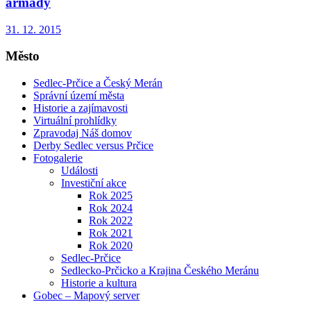
armády
31. 12. 2015
Město
Sedlec-Prčice a Český Merán
Správní území města
Historie a zajímavosti
Virtuální prohlídky
Zpravodaj Náš domov
Derby Sedlec versus Prčice
Fotogalerie
Události
Investiční akce
Rok 2025
Rok 2024
Rok 2022
Rok 2021
Rok 2020
Sedlec-Prčice
Sedlecko-Prčicko a Krajina Českého Meránu
Historie a kultura
Gobec – Mapový server