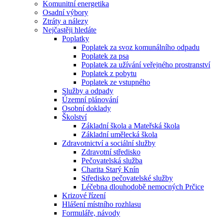
Komunitní energetika
Osadní výbory
Ztráty a nálezy
Nejčastěji hledáte
Poplatky
Poplatek za svoz komunálního odpadu
Poplatek za psa
Poplatek za užívání veřejného prostranství
Poplatek z pobytu
Poplatek ze vstupného
Služby a odpady
Územní plánování
Osobní doklady
Školství
Základní škola a Mateřská škola
Základní umělecká škola
Zdravotnictví a sociální služby
Zdravotní středisko
Pečovatelská služba
Charita Starý Knín
Středisko pečovatelské služby
Léčebna dlouhodobě nemocných Prčice
Krizové řízení
Hlášení místního rozhlasu
Formuláře, návody