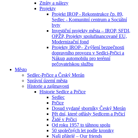
Ztráty a nálezy
Projekty
Projekt IROP - Rekonstrukce čp. 89,
Sedlec - Komunitní centrum a Sociální
byty
Investiční projekty města – IROP, SFDI,
OPŽP, Projekty spolufinancované EU,
Modernizační fond
Projekty IROP– Zvýšení bezpečnosti
dopravního provozu v Sedlci-Prčici a
Nákup automobilu pro terénní
pečovatelskou službu
Město
Sedlec-Prčice a Český Merán
Správní území města
Historie a zajímavosti
Historie Sedlce a Prčice
Sedlec
Prčice
Dosud vydané sborníky Český Merán
Pět dní, které otřásly Sedlcem a Prčicí
Židé v Prčici
Od roku 1957 to táhnou spolu
50 společných let podle kroniky
Naši přátelé – Our friends