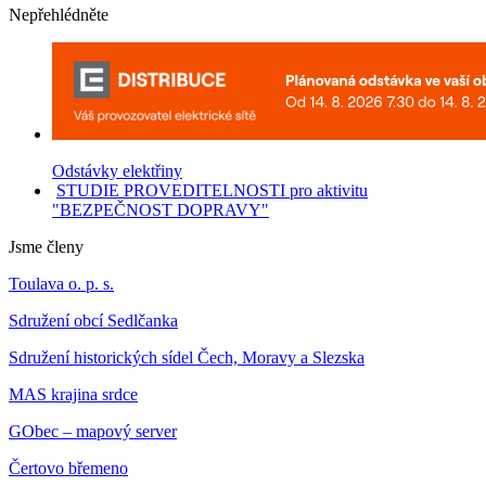
Nepřehlédněte
Odstávky elektřiny
STUDIE PROVEDITELNOSTI pro aktivitu
"BEZPEČNOST DOPRAVY"
Jsme členy
Toulava o. p. s.
Sdružení obcí Sedlčanka
Sdružení historických sídel Čech, Moravy a Slezska
MAS krajina srdce
GObec – mapový server
Čertovo břemeno