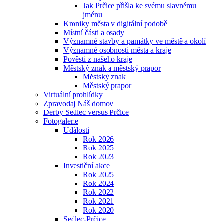
Jak Prčice přišla ke svému slavnému
jménu
Kroniky města v digitální podobě
Místní části a osady
Významné stavby a památky ve městě a okolí
Významné osobnosti města a kraje
Pověsti z našeho kraje
Městský znak a městský prapor
Městský znak
Městský prapor
Virtuální prohlídky
Zpravodaj Náš domov
Derby Sedlec versus Prčice
Fotogalerie
Události
Rok 2026
Rok 2025
Rok 2023
Investiční akce
Rok 2025
Rok 2024
Rok 2022
Rok 2021
Rok 2020
Sedlec-Prčice