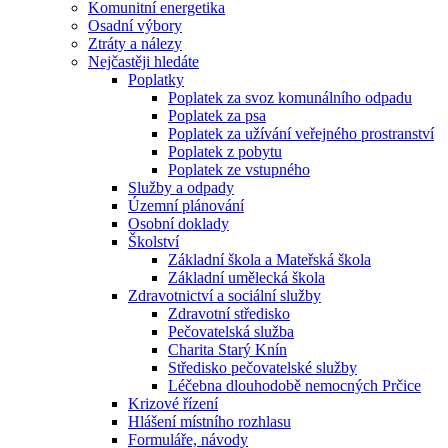
Komunitní energetika
Osadní výbory
Ztráty a nálezy
Nejčastěji hledáte
Poplatky
Poplatek za svoz komunálního odpadu
Poplatek za psa
Poplatek za užívání veřejného prostranství
Poplatek z pobytu
Poplatek ze vstupného
Služby a odpady
Územní plánování
Osobní doklady
Školství
Základní škola a Mateřská škola
Základní umělecká škola
Zdravotnictví a sociální služby
Zdravotní středisko
Pečovatelská služba
Charita Starý Knín
Středisko pečovatelské služby
Léčebna dlouhodobě nemocných Prčice
Krizové řízení
Hlášení místního rozhlasu
Formuláře, návody