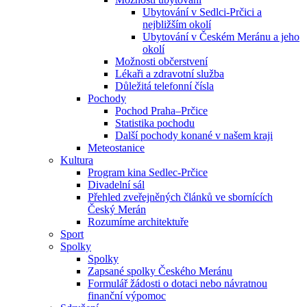
Ubytování v Sedlci-Prčici a
nejbližším okolí
Ubytování v Českém Meránu a jeho
okolí
Možnosti občerstvení
Lékaři a zdravotní služba
Důležitá telefonní čísla
Pochody
Pochod Praha–Prčice
Statistika pochodu
Další pochody konané v našem kraji
Meteostanice
Kultura
Program kina Sedlec-Prčice
Divadelní sál
Přehled zveřejněných článků ve sbornících
Český Merán
Rozumíme architektuře
Sport
Spolky
Spolky
Zapsané spolky Českého Meránu
Formulář žádosti o dotaci nebo návratnou
finanční výpomoc