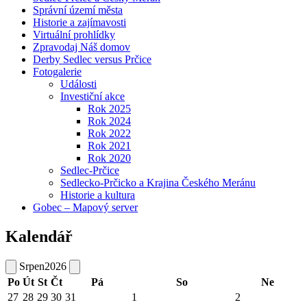
Správní území města
Historie a zajímavosti
Virtuální prohlídky
Zpravodaj Náš domov
Derby Sedlec versus Prčice
Fotogalerie
Události
Investiční akce
Rok 2025
Rok 2024
Rok 2022
Rok 2021
Rok 2020
Sedlec-Prčice
Sedlecko-Prčicko a Krajina Českého Meránu
Historie a kultura
Gobec – Mapový server
Kalendář
Srpen
2026
Po
Út
St
Čt
Pá
So
Ne
27
28
29
30
31
1
2