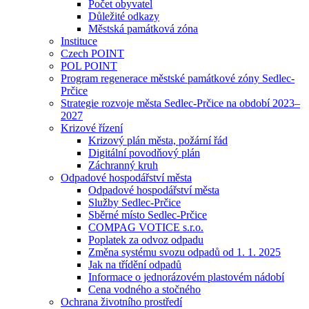
Počet obyvatel
Důležité odkazy
Městská památková zóna
Instituce
Czech POINT
POL POINT
Program regenerace městské památkové zóny Sedlec-
Prčice
Strategie rozvoje města Sedlec-Prčice na období 2023–
2027
Krizové řízení
Krizový plán města, požární řád
Digitální povodňový plán
Záchranný kruh
Odpadové hospodářství města
Odpadové hospodářství města
Služby Sedlec-Prčice
Sběrné místo Sedlec-Prčice
COMPAG VOTICE s.r.o.
Poplatek za odvoz odpadu
Změna systému svozu odpadů od 1. 1. 2025
Jak na třídění odpadů
Informace o jednorázovém plastovém nádobí
Cena vodného a stočného
Ochrana životního prostředí