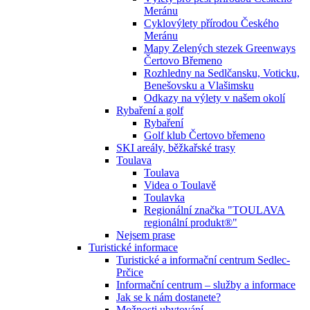
Meránu
Cyklovýlety přírodou Českého
Meránu
Mapy Zelených stezek Greenways
Čertovo Břemeno
Rozhledny na Sedlčansku, Voticku,
Benešovsku a Vlašimsku
Odkazy na výlety v našem okolí
Rybaření a golf
Rybaření
Golf klub Čertovo břemeno
SKI areály, běžkařské trasy
Toulava
Toulava
Videa o Toulavě
Toulavka
Regionální značka "TOULAVA
regionální produkt®"
Nejsem prase
Turistické informace
Turistické a informační centrum Sedlec-
Prčice
Informační centrum – služby a informace
Jak se k nám dostanete?
Možnosti ubytování