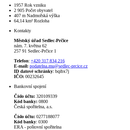
1957
Rok vzniku
2 905
Počet obyvatel
407 m
Nadmořská výška
64,14 km²
Rozloha
Kontakty
Městský úřad Sedlec-Prčice
nám. 7. května 62
257 91 Sedlec-Prčice 1
Telefon
:
+420 317 834 216
E-mail:
podatelna.mu@sedlec-prcice.cz
ID datové schránky
: bqibx7j
IČO:
00232645
Bankovní spojení
Číslo účtu:
320109339
Kód banky:
0800
Česká spořitelna, a.s.
Číslo účtu:
0277188077
Kód banky
: 0300
ERA - poštovní spořitelna