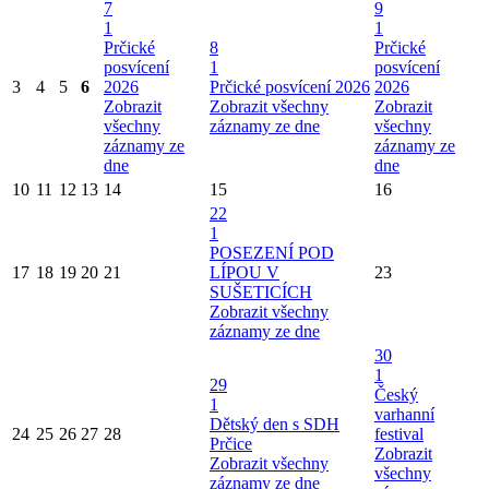
7
9
1
1
Prčické
8
Prčické
posvícení
1
posvícení
3
4
5
6
2026
Prčické posvícení 2026
2026
Zobrazit
Zobrazit všechny
Zobrazit
všechny
záznamy ze dne
všechny
záznamy ze
záznamy ze
dne
dne
10
11
12
13
14
15
16
22
1
POSEZENÍ POD
17
18
19
20
21
LÍPOU V
23
SUŠETICÍCH
Zobrazit všechny
záznamy ze dne
30
1
29
Český
1
varhanní
Dětský den s SDH
24
25
26
27
28
festival
Prčice
Zobrazit
Zobrazit všechny
všechny
záznamy ze dne