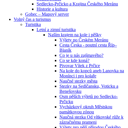
Sedlecko-Prčicko a Krajina Českého Meránu
Historie a kultura
Gobec – Mapový server
Volný čas a turismus
Turistika
Letní a zimní turistika
Naším krajem na kole i pěšky
Výlety po Českém Meránu
Cesta Česka - poutní cesta Říp–
Blaník
Co je u nás zajímavého?
Co se kde koná?
Pivovar Vítek z Prčice
Na kole do kopců aneb Lanovka na
Monínci i pro kolaře
Naučné stezky města
Stezky na Sedlčansku, Voticku a
Benešovsku
Osm pěších výletů po Sedlecko-
Prčicku
Vycházkový okruh Městskou
památkovou zónou
Naučná stezka Od vítkovské růže k
zázračnému prameni
Výlety pro pěší přírodou Českého