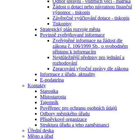
Odbor správní - vnitřních věcí - matrika
Žádost o dotaci nebo návratnou finanční
výpomoc - tiskopis
Závěrečné vyúčtování dotace - tiskopis
Tiskopisy
Strategický plán rozvoje města
Povinně zveřejňované informace
Zveřejněné informace na žádost dle
zákona č. 106⁄1999 Sb., o svobodném
přístupu k informacím
Nejdůležitější předpisy pro jednání a
rozhodování
Zpracování výroční zprávy dle zákona
Informace z úřadu, aktuality
E-podatelna
Kontakty
Starostka
Místostarosta
Tajemník
Pověřenec pro ochranu osobních údajů
Odbory městského úřadu
Příspěvkové organizace
Struktura úřadu a jeho zaměstnanci
Úřední deska
Město a úřad