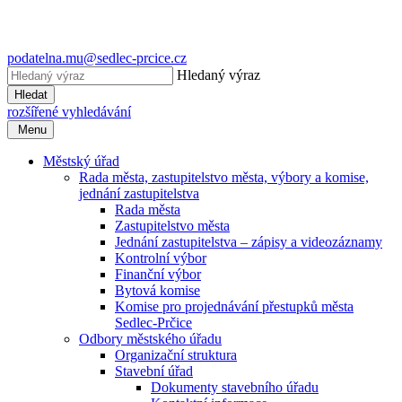
podatelna.mu@sedlec-prcice.cz
Hledaný výraz
Hledat
rozšířené vyhledávání
Menu
Městský úřad
Rada města, zastupitelstvo města, výbory a komise,
jednání zastupitelstva
Rada města
Zastupitelstvo města
Jednání zastupitelstva – zápisy a videozáznamy
Kontrolní výbor
Finanční výbor
Bytová komise
Komise pro projednávání přestupků města
Sedlec-Prčice
Odbory městského úřadu
Organizační struktura
Stavební úřad
Dokumenty stavebního úřadu