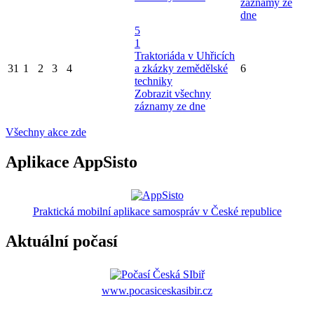
záznamy ze
dne
5
1
Traktoriáda v Uhřicích
31
1
2
3
4
a zkázky zemědělské
6
techniky
Zobrazit všechny
záznamy ze dne
Všechny akce zde
Aplikace AppSisto
Praktická mobilní aplikace samospráv v České republice
Aktuální počasí
www.pocasiceskasibir.cz