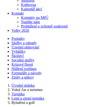
Sdružení
Knihovna
Kalendář akcí
Kontakt
Kontakty na MěÚ
Napište nám
Prohlášení o ochraně soukromí
Volby 2026
Poplatky
Služby a odpady
Územní plánování
Vyhlášky
Školství
Sociální služby
Krizové řízení
Hlášení rozhlasu
Formuláře a návody
Ztráty a nálezy
Úvodní stránka
Volný čas a turismus
Turistika
Letní a zimní turistika
Rybaření a golf