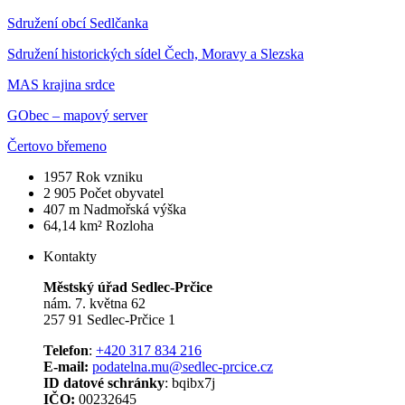
Sdružení obcí Sedlčanka
Sdružení historických sídel Čech, Moravy a Slezska
MAS krajina srdce
GObec – mapový server
Čertovo břemeno
1957
Rok vzniku
2 905
Počet obyvatel
407 m
Nadmořská výška
64,14 km²
Rozloha
Kontakty
Městský úřad Sedlec-Prčice
nám. 7. května 62
257 91 Sedlec-Prčice 1
Telefon
:
+420 317 834 216
E-mail:
podatelna.mu@sedlec-prcice.cz
ID datové schránky
: bqibx7j
IČO:
00232645