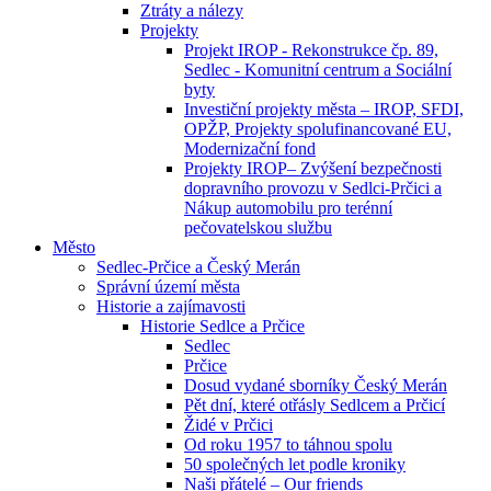
Ztráty a nálezy
Projekty
Projekt IROP - Rekonstrukce čp. 89,
Sedlec - Komunitní centrum a Sociální
byty
Investiční projekty města – IROP, SFDI,
OPŽP, Projekty spolufinancované EU,
Modernizační fond
Projekty IROP– Zvýšení bezpečnosti
dopravního provozu v Sedlci-Prčici a
Nákup automobilu pro terénní
pečovatelskou službu
Město
Sedlec-Prčice a Český Merán
Správní území města
Historie a zajímavosti
Historie Sedlce a Prčice
Sedlec
Prčice
Dosud vydané sborníky Český Merán
Pět dní, které otřásly Sedlcem a Prčicí
Židé v Prčici
Od roku 1957 to táhnou spolu
50 společných let podle kroniky
Naši přátelé – Our friends