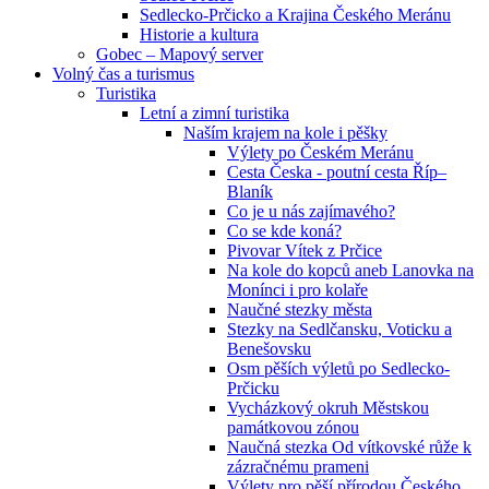
Sedlecko-Prčicko a Krajina Českého Meránu
Historie a kultura
Gobec – Mapový server
Volný čas a turismus
Turistika
Letní a zimní turistika
Naším krajem na kole i pěšky
Výlety po Českém Meránu
Cesta Česka - poutní cesta Říp–
Blaník
Co je u nás zajímavého?
Co se kde koná?
Pivovar Vítek z Prčice
Na kole do kopců aneb Lanovka na
Monínci i pro kolaře
Naučné stezky města
Stezky na Sedlčansku, Voticku a
Benešovsku
Osm pěších výletů po Sedlecko-
Prčicku
Vycházkový okruh Městskou
památkovou zónou
Naučná stezka Od vítkovské růže k
zázračnému prameni
Výlety pro pěší přírodou Českého