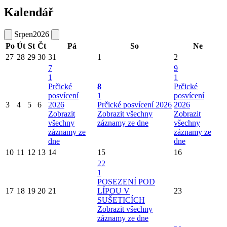
Kalendář
Srpen
2026
Po
Út
St
Čt
Pá
So
Ne
27
28
29
30
31
1
2
7
9
1
1
Prčické
8
Prčické
posvícení
1
posvícení
3
4
5
6
2026
Prčické posvícení 2026
2026
Zobrazit
Zobrazit všechny
Zobrazit
všechny
záznamy ze dne
všechny
záznamy ze
záznamy ze
dne
dne
10
11
12
13
14
15
16
22
1
POSEZENÍ POD
17
18
19
20
21
LÍPOU V
23
SUŠETICÍCH
Zobrazit všechny
záznamy ze dne