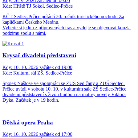
Kdy:
26. 9. 2026 začátek od 09:00
Kde:
Hřiště TJ Sokol, Sedlec-Prčice
KČT Sedlec-Prčice pořádá 20. ročník turistického pochodu Za
kapličkami Českého Meránu.
Vyberte si jednu z připravených tras a vydejte se objevovat kouzla
podzimu spolu s námi.
Krysař divadelní představení
Kdy:
10. 10. 2026 začátek od 19:00
Kde:
Kulturní sál ZŠ, Sedlec-Prčice
Spolek Našlose ve spolupráci se ZUŠ Sedlčany a ZUŠ Sedlec-
Prčice uvádí v sobotu 10. 10. v kulturním sále ZŠ Sedlec-Prčice
divadelní představení s živou hudbou na motivy novely Viktora
Dyka. Začátek je v 19 hodin.
Dětská opera Praha
Kdy:
16. 10. 2026 začátek od 17:00