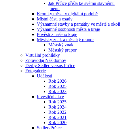
Jak Prčice přišla ke svému slavnému
jménu
Kroniky města v digitální podobě
Místní části a osady
Významné stavby a památky ve městě a okolí
Významné osobnosti města a kraje
Pověsti z našeho kraje
Městský znak a městský prapor
Městský znak
Městský prapor
Virtuální prohlídky
Zpravodaj Náš domov
Derby Sedlec versus Prčice
Fotogalerie
Události
Rok 2026
Rok 2025
Rok 2023
Investiční akce
Rok 2025
Rok 2024
Rok 2022
Rok 2021
Rok 2020
Sedlec-Prčice