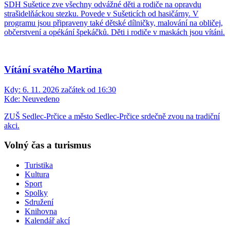
SDH Sušetice zve všechny odvážné děti a rodiče na opravdu
strašidelňáckou stezku. Povede v Sušeticích od hasičárny. V
programu jsou připraveny také dětské dílničky, malování na obličej,
občerstvení a opékání špekáčků. Děti i rodiče v maskách jsou vítáni.
Vítání svatého Martina
Kdy:
6. 11. 2026 začátek od 16:30
Kde:
Neuvedeno
ZUŠ Sedlec-Prčice a město Sedlec-Prčice srdečně zvou na tradiční
akci.
Volný čas a turismus
Turistika
Kultura
Sport
Spolky
Sdružení
Knihovna
Kalendář akcí