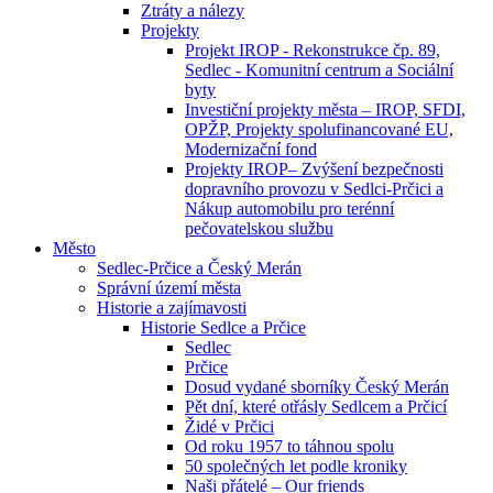
Ztráty a nálezy
Projekty
Projekt IROP - Rekonstrukce čp. 89,
Sedlec - Komunitní centrum a Sociální
byty
Investiční projekty města – IROP, SFDI,
OPŽP, Projekty spolufinancované EU,
Modernizační fond
Projekty IROP– Zvýšení bezpečnosti
dopravního provozu v Sedlci-Prčici a
Nákup automobilu pro terénní
pečovatelskou službu
Město
Sedlec-Prčice a Český Merán
Správní území města
Historie a zajímavosti
Historie Sedlce a Prčice
Sedlec
Prčice
Dosud vydané sborníky Český Merán
Pět dní, které otřásly Sedlcem a Prčicí
Židé v Prčici
Od roku 1957 to táhnou spolu
50 společných let podle kroniky
Naši přátelé – Our friends