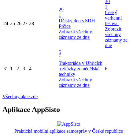
30
1
29
Český
1
varhanní
Dětský den s SDH
24
25
26
27
28
festival
Prčice
Zobrazit
Zobrazit všechny
všechny
záznamy ze dne
záznamy ze
dne
5
1
Traktoriáda v Uhřicích
31
1
2
3
4
a zkázky zemědělské
6
techniky
Zobrazit všechny
záznamy ze dne
Všechny akce zde
Aplikace AppSisto
Praktická mobilní aplikace samospráv v České republice