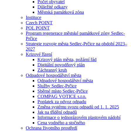
Počet obyvatel
Důležité odkazy
Městská památková zóna
Instituce
Czech POINT
POL POINT
Program regenerace městské památkové zóny Sedlec-
Prčice
Strategie rozvoje města Sedlec-Prčice na období 2023–
2027
Krizové řízení
Krizový plán města, požární řád
Digitální povodňový plán
Záchranný kruh
Odpadové hospodářství města
Odpadové hospodářství města
Služby Sedlec-Prčice
Sběrné místo Sedlec-Prčice
COMPAG VOTICE s.r.o.
Poplatek za odvoz odpadu
Změna systému svozu odpadů od 1. 1. 2025
Jak na třídění odpadů
Informace o jednorázovém plastovém nádobí
Cena vodného a stočného
Ochrana životního prostředí