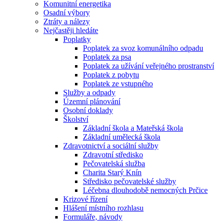
Komunitní energetika
Osadní výbory
Ztráty a nálezy
Nejčastěji hledáte
Poplatky
Poplatek za svoz komunálního odpadu
Poplatek za psa
Poplatek za užívání veřejného prostranství
Poplatek z pobytu
Poplatek ze vstupného
Služby a odpady
Územní plánování
Osobní doklady
Školství
Základní škola a Mateřská škola
Základní umělecká škola
Zdravotnictví a sociální služby
Zdravotní středisko
Pečovatelská služba
Charita Starý Knín
Středisko pečovatelské služby
Léčebna dlouhodobě nemocných Prčice
Krizové řízení
Hlášení místního rozhlasu
Formuláře, návody