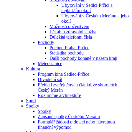
Ubytování v Sedlci-Prčici a
nejbližším okolí
Ubytování v Českém Meránu a jeho
okolí
Možnosti občerstvení
Lékaři a zdravotní služba
Důležitá telefonní čísla
Pochody
Pochod Praha–Prčice
Statistika pochodu
Další pochody konané v našem kraji
Meteostanice
Kultura
Program kina Sedlec-Prčice
Divadelní sál
Přehled zveřejněných článků ve sbornících
Český Merán
Rozumíme architektuře
Sport
Spolky
Spolky
Zapsané spolky Českého Meránu
Formulář žádosti o dotaci nebo návratnou
finanční výpomoc