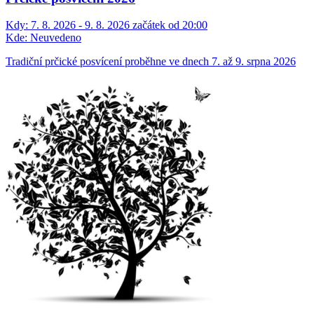
Kdy:
7. 8. 2026 - 9. 8. 2026 začátek od 20:00
Kde:
Neuvedeno
Tradiční prčické posvícení proběhne ve dnech 7. až 9. srpna 2026