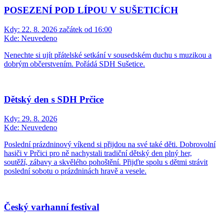
POSEZENÍ POD LÍPOU V SUŠETICÍCH
Kdy:
22. 8. 2026 začátek od 16:00
Kde:
Neuvedeno
Nenechte si ujít přátelské setkání v sousedském duchu s muzikou a
dobrým občerstvením. Pořádá SDH Sušetice.
Dětský den s SDH Prčice
Kdy:
29. 8. 2026
Kde:
Neuvedeno
Poslední prázdninový víkend si přijdou na své také děti. Dobrovolní
hasiči v Prčici pro ně nachystali tradiční dětský den plný her,
soutěží, zábavy a skvělého pohoštění. Přijďte spolu s dětmi strávit
poslední sobotu o prázdninách hravě a vesele.
Český varhanní festival