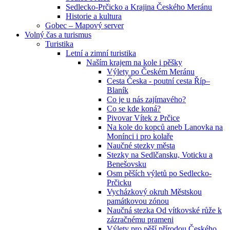
Sedlecko-Prčicko a Krajina Českého Meránu
Historie a kultura
Gobec – Mapový server
Volný čas a turismus
Turistika
Letní a zimní turistika
Naším krajem na kole i pěšky
Výlety po Českém Meránu
Cesta Česka - poutní cesta Říp–
Blaník
Co je u nás zajímavého?
Co se kde koná?
Pivovar Vítek z Prčice
Na kole do kopců aneb Lanovka na
Monínci i pro kolaře
Naučné stezky města
Stezky na Sedlčansku, Voticku a
Benešovsku
Osm pěších výletů po Sedlecko-
Prčicku
Vycházkový okruh Městskou
památkovou zónou
Naučná stezka Od vítkovské růže k
zázračnému prameni
Výlety pro pěší přírodou Českého