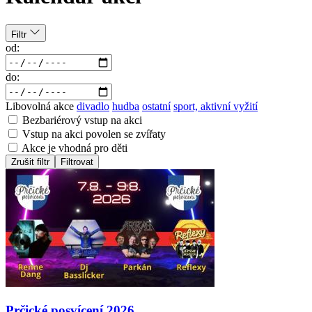
Filtr
od:
do:
Libovolná akce
divadlo
hudba
ostatní
sport, aktivní vyžití
Bezbariérový vstup na akci
Vstup na akci povolen se zvířaty
Akce je vhodná pro děti
Zrušit filtr
Filtrovat
Prčické posvícení 2026