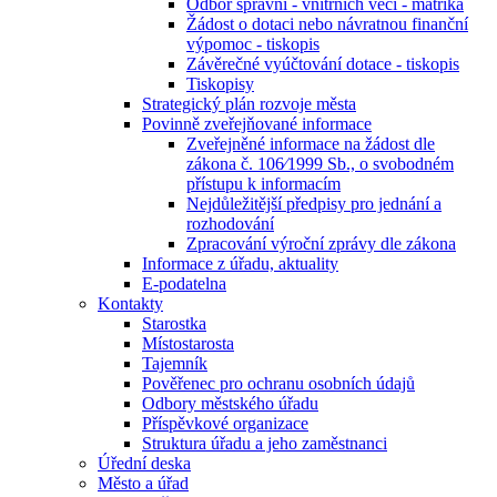
Odbor správní - vnitřních věcí - matrika
Žádost o dotaci nebo návratnou finanční
výpomoc - tiskopis
Závěrečné vyúčtování dotace - tiskopis
Tiskopisy
Strategický plán rozvoje města
Povinně zveřejňované informace
Zveřejněné informace na žádost dle
zákona č. 106⁄1999 Sb., o svobodném
přístupu k informacím
Nejdůležitější předpisy pro jednání a
rozhodování
Zpracování výroční zprávy dle zákona
Informace z úřadu, aktuality
E-podatelna
Kontakty
Starostka
Místostarosta
Tajemník
Pověřenec pro ochranu osobních údajů
Odbory městského úřadu
Příspěvkové organizace
Struktura úřadu a jeho zaměstnanci
Úřední deska
Město a úřad