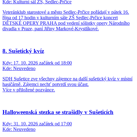
Kde:
Kulturní sál ZŠ, Sedlec-Prčice
Veteránklub starostové a město Sedlec-Prčice pořádají v pátek 16.
října od 17 hodin v kulturním sále ZŠ Sedlec-Prčice koncert
DĚTSKÉ OPERY PRAHA pod vedení sólistky opery Národního
divadla v Praze, paní Jiřiny Markové-Krystlíkové.
8. Sušetický kvíz
Kdy:
17. 10. 2026 začátek od 18:00
Kde:
Neuvedeno
SDH Sušetice zve všechny zájemce na další sušetický kvíz v místní
hasičárně. Zájemci nechť potvrdí svou účast.
Více v přiložené pozvánce.
Halloweenská stezka se strašidly v Sušeticích
Kdy:
31. 10. 2026 začátek od 17:00
Kde:
Neuvedeno