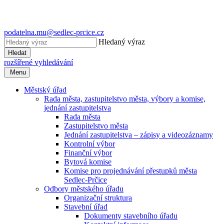
podatelna.mu@sedlec-prcice.cz
Hledaný výraz
Hledat
rozšířené vyhledávání
Menu
Městský úřad
Rada města, zastupitelstvo města, výbory a komise,
jednání zastupitelstva
Rada města
Zastupitelstvo města
Jednání zastupitelstva – zápisy a videozáznamy
Kontrolní výbor
Finanční výbor
Bytová komise
Komise pro projednávání přestupků města
Sedlec-Prčice
Odbory městského úřadu
Organizační struktura
Stavební úřad
Dokumenty stavebního úřadu