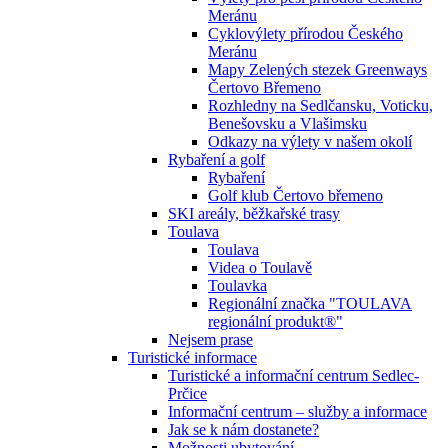
Meránu
Cyklovýlety přírodou Českého
Meránu
Mapy Zelených stezek Greenways
Čertovo Břemeno
Rozhledny na Sedlčansku, Voticku,
Benešovsku a Vlašimsku
Odkazy na výlety v našem okolí
Rybaření a golf
Rybaření
Golf klub Čertovo břemeno
SKI areály, běžkařské trasy
Toulava
Toulava
Videa o Toulavě
Toulavka
Regionální značka "TOULAVA
regionální produkt®"
Nejsem prase
Turistické informace
Turistické a informační centrum Sedlec-
Prčice
Informační centrum – služby a informace
Jak se k nám dostanete?
Možnosti ubytování