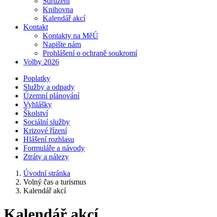
Sdružení
Knihovna
Kalendář akcí
Kontakt
Kontakty na MěÚ
Napište nám
Prohlášení o ochraně soukromí
Volby 2026
Poplatky
Služby a odpady
Územní plánování
Vyhlášky
Školství
Sociální služby
Krizové řízení
Hlášení rozhlasu
Formuláře a návody
Ztráty a nálezy
Úvodní stránka
Volný čas a turismus
Kalendář akcí
Kalendář akcí