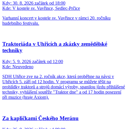
Kdy:
30. 8. 2026 začátek od 18:00
Kde:
V kostele sv. Vavřince, Sedlec-Prčice
Varhanní koncert v kostele sv. Vavřince v rámci 20. ročníku
hudebního festivalu.
Traktoriáda v Uhřicích a zkázky zemědělské
techniky
Kdy:
5. 9. 2026 začátek od 12:00
Kde:
Neuvedeno
SDH Uhřice zve na 2. ročník akce, která proběhne na návsi v
Uhřicích 5. září od 12 hodin. V programu se můžete těšit na
prohlídky traktorů a strojů domácí výroby, spanilou jízdu přihlášené
techniky, vyhlášení soutěže "Traktor dne" a od 17 hodin posezení
při muzice (hraje Axiom).
Za kapličkami Českého Meránu