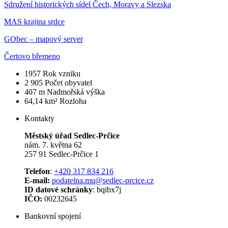
Sdružení historických sídel Čech, Moravy a Slezska
MAS krajina srdce
GObec – mapový server
Čertovo břemeno
1957
Rok vzniku
2 905
Počet obyvatel
407 m
Nadmořská výška
64,14 km²
Rozloha
Kontakty
Městský úřad Sedlec-Prčice
nám. 7. května 62
257 91 Sedlec-Prčice 1
Telefon
:
+420 317 834 216
E-mail:
podatelna.mu@sedlec-prcice.cz
ID datové schránky
: bqibx7j
IČO:
00232645
Bankovní spojení