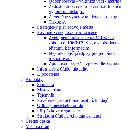
Odbor správní - vnitřních věcí - matrika
Žádost o dotaci nebo návratnou finanční
výpomoc - tiskopis
Závěrečné vyúčtování dotace - tiskopis
Tiskopisy
Strategický plán rozvoje města
Povinně zveřejňované informace
Zveřejněné informace na žádost dle
zákona č. 106⁄1999 Sb., o svobodném
přístupu k informacím
Nejdůležitější předpisy pro jednání a
rozhodování
Zpracování výroční zprávy dle zákona
Informace z úřadu, aktuality
E-podatelna
Kontakty
Starostka
Místostarosta
Tajemník
Pověřenec pro ochranu osobních údajů
Odbory městského úřadu
Příspěvkové organizace
Struktura úřadu a jeho zaměstnanci
Úřední deska
Město a úřad