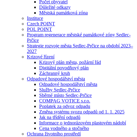
Počet obyvatel
Důležité odkazy
Městská památková zóna
Instituce
Czech POINT
POL POINT
Program regenerace městské památkové zóny Sedlec-
Prčice
Strategie rozvoje města Sedlec-Prčice na období 2023–
2027
Krizové řízení
Krizový plán města, požární řád
Digitální povodňový plán
Záchranný kruh
Odpadové hospodářství města
Odpadové hospodářství města
Služby Sedlec-Prčice
Sběrné místo Sedlec-Prčice
COMPAG VOTICE s.r.o.
Poplatek za odvoz odpadu
Změna systému svozu odpadů od 1. 1. 2025
Jak na třídění odpadů
Informace o jednorázovém plastovém nádobí
Cena vodného a stočného
Ochrana životního prostředí