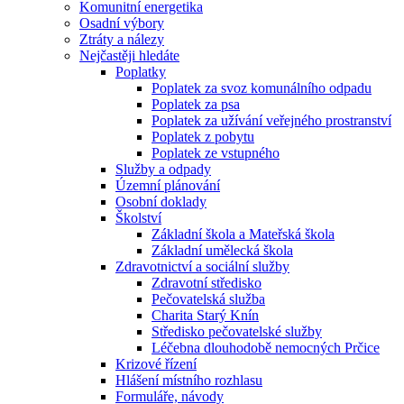
Komunitní energetika
Osadní výbory
Ztráty a nálezy
Nejčastěji hledáte
Poplatky
Poplatek za svoz komunálního odpadu
Poplatek za psa
Poplatek za užívání veřejného prostranství
Poplatek z pobytu
Poplatek ze vstupného
Služby a odpady
Územní plánování
Osobní doklady
Školství
Základní škola a Mateřská škola
Základní umělecká škola
Zdravotnictví a sociální služby
Zdravotní středisko
Pečovatelská služba
Charita Starý Knín
Středisko pečovatelské služby
Léčebna dlouhodobě nemocných Prčice
Krizové řízení
Hlášení místního rozhlasu
Formuláře, návody