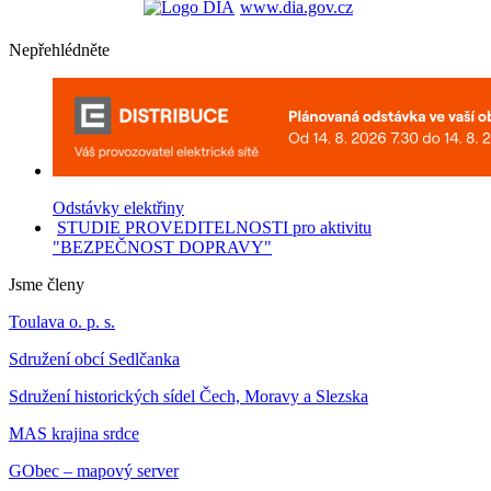
www.dia.gov.cz
Nepřehlédněte
Odstávky elektřiny
STUDIE PROVEDITELNOSTI pro aktivitu
"BEZPEČNOST DOPRAVY"
Jsme členy
Toulava o. p. s.
Sdružení obcí Sedlčanka
Sdružení historických sídel Čech, Moravy a Slezska
MAS krajina srdce
GObec – mapový server