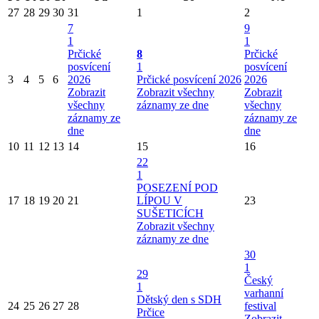
27
28
29
30
31
1
2
7
9
1
1
Prčické
8
Prčické
posvícení
1
posvícení
3
4
5
6
2026
Prčické posvícení 2026
2026
Zobrazit
Zobrazit všechny
Zobrazit
všechny
záznamy ze dne
všechny
záznamy ze
záznamy ze
dne
dne
10
11
12
13
14
15
16
22
1
POSEZENÍ POD
17
18
19
20
21
LÍPOU V
23
SUŠETICÍCH
Zobrazit všechny
záznamy ze dne
30
1
29
Český
1
varhanní
Dětský den s SDH
24
25
26
27
28
festival
Prčice
Zobrazit