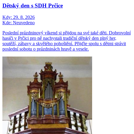
Dětský den s SDH Prčice
Kdy:
29. 8. 2026
Kde:
Neuvedeno
Poslední prázdninový víkend si přijdou na své také děti. Dobrovolní
hasiči v Prčici pro ně nachystali tradiční dětský den plný her,
soutěží, zábavy a skvělého pohoštění. Přijďte spolu s dětmi strávit
poslední sobotu o prázdninách hravě a vesele.