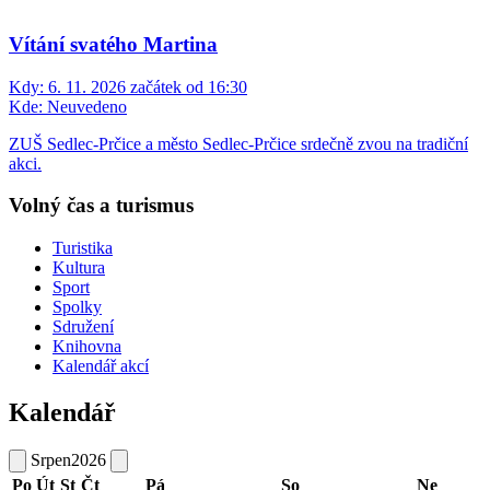
Vítání svatého Martina
Kdy:
6. 11. 2026 začátek od 16:30
Kde:
Neuvedeno
ZUŠ Sedlec-Prčice a město Sedlec-Prčice srdečně zvou na tradiční
akci.
Volný čas a turismus
Turistika
Kultura
Sport
Spolky
Sdružení
Knihovna
Kalendář akcí
Kalendář
Srpen
2026
Po
Út
St
Čt
Pá
So
Ne