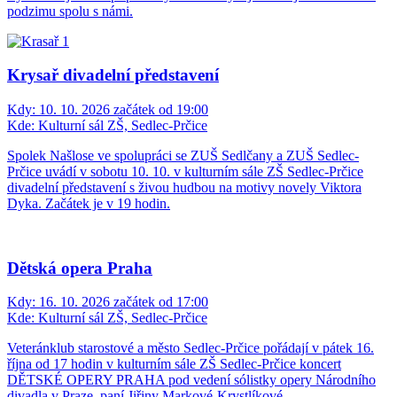
podzimu spolu s námi.
Krysař divadelní představení
Kdy:
10. 10. 2026 začátek od 19:00
Kde:
Kulturní sál ZŠ, Sedlec-Prčice
Spolek Našlose ve spolupráci se ZUŠ Sedlčany a ZUŠ Sedlec-
Prčice uvádí v sobotu 10. 10. v kulturním sále ZŠ Sedlec-Prčice
divadelní představení s živou hudbou na motivy novely Viktora
Dyka. Začátek je v 19 hodin.
Dětská opera Praha
Kdy:
16. 10. 2026 začátek od 17:00
Kde:
Kulturní sál ZŠ, Sedlec-Prčice
Veteránklub starostové a město Sedlec-Prčice pořádají v pátek 16.
října od 17 hodin v kulturním sále ZŠ Sedlec-Prčice koncert
DĚTSKÉ OPERY PRAHA pod vedení sólistky opery Národního
divadla v Praze, paní Jiřiny Markové-Krystlíkové.