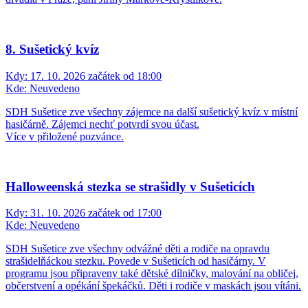
8. Sušetický kvíz
Kdy:
17. 10. 2026 začátek od 18:00
Kde:
Neuvedeno
SDH Sušetice zve všechny zájemce na další sušetický kvíz v místní
hasičárně. Zájemci nechť potvrdí svou účast.
Více v přiložené pozvánce.
Halloweenská stezka se strašidly v Sušeticích
Kdy:
31. 10. 2026 začátek od 17:00
Kde:
Neuvedeno
SDH Sušetice zve všechny odvážné děti a rodiče na opravdu
strašidelňáckou stezku. Povede v Sušeticích od hasičárny. V
programu jsou připraveny také dětské dílničky, malování na obličej,
občerstvení a opékání špekáčků. Děti i rodiče v maskách jsou vítáni.