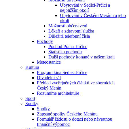
Ubytování v Sedlci-Prčici a
nejbližším okolí
Ubytování v Českém Meránu a jeho
okolí
Možnosti občerstvení
Lékaři a zdravotní služba
Důležitá telefonní čísla
Pochody
Pochod Praha–Prčice
Statistika pochodu
Další pochody konané v našem kraji
Meteostanice
Kultura
Program kina Sedlec-Prčice
Divadelní sál
Přehled zveřejněných článků ve sbornících
Český Merán
Rozumíme architektuře
Sport
Spolky
Spolky
Zapsané spolky Českého Meránu
Formulář žádosti o dotaci nebo návratnou
finanční výpomoc