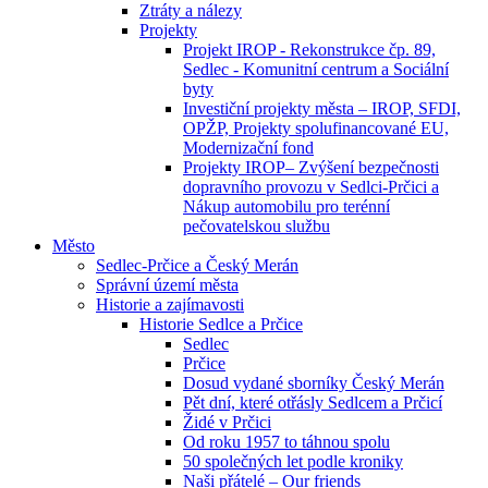
Ztráty a nálezy
Projekty
Projekt IROP - Rekonstrukce čp. 89,
Sedlec - Komunitní centrum a Sociální
byty
Investiční projekty města – IROP, SFDI,
OPŽP, Projekty spolufinancované EU,
Modernizační fond
Projekty IROP– Zvýšení bezpečnosti
dopravního provozu v Sedlci-Prčici a
Nákup automobilu pro terénní
pečovatelskou službu
Město
Sedlec-Prčice a Český Merán
Správní území města
Historie a zajímavosti
Historie Sedlce a Prčice
Sedlec
Prčice
Dosud vydané sborníky Český Merán
Pět dní, které otřásly Sedlcem a Prčicí
Židé v Prčici
Od roku 1957 to táhnou spolu
50 společných let podle kroniky
Naši přátelé – Our friends