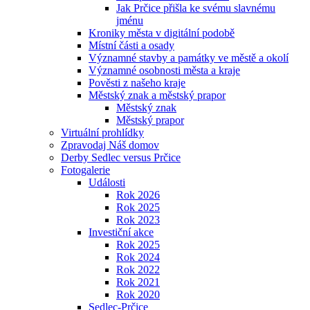
Jak Prčice přišla ke svému slavnému
jménu
Kroniky města v digitální podobě
Místní části a osady
Významné stavby a památky ve městě a okolí
Významné osobnosti města a kraje
Pověsti z našeho kraje
Městský znak a městský prapor
Městský znak
Městský prapor
Virtuální prohlídky
Zpravodaj Náš domov
Derby Sedlec versus Prčice
Fotogalerie
Události
Rok 2026
Rok 2025
Rok 2023
Investiční akce
Rok 2025
Rok 2024
Rok 2022
Rok 2021
Rok 2020
Sedlec-Prčice