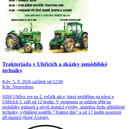
Traktoriáda v Uhřicích a zkázky zemědělské
techniky
Kdy:
5. 9. 2026 začátek od 12:00
Kde:
Neuvedeno
SDH Uhřice zve na 2. ročník akce, která proběhne na návsi v
Uhřicích 5. září od 12 hodin. V programu se můžete těšit na
prohlídky traktorů a strojů domácí výroby, spanilou jízdu přihlášené
techniky, vyhlášení soutěže "Traktor dne" a od 17 hodin posezení
při muzice (hraje Axiom).