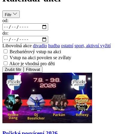
Filtr
od:
do:
Libovolná akce
divadlo
hudba
ostatní
sport, aktivní vyžití
Bezbariérový vstup na akci
Vstup na akci povolen se zvířaty
Akce je vhodná pro děti
Zrušit filtr
Filtrovat
Prčické posvícení 2026