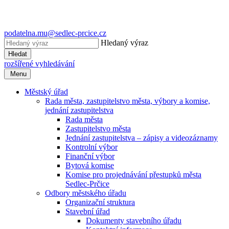
podatelna.mu@sedlec-prcice.cz
Hledaný výraz
Hledat
rozšířené vyhledávání
Menu
Městský úřad
Rada města, zastupitelstvo města, výbory a komise,
jednání zastupitelstva
Rada města
Zastupitelstvo města
Jednání zastupitelstva – zápisy a videozáznamy
Kontrolní výbor
Finanční výbor
Bytová komise
Komise pro projednávání přestupků města
Sedlec-Prčice
Odbory městského úřadu
Organizační struktura
Stavební úřad
Dokumenty stavebního úřadu