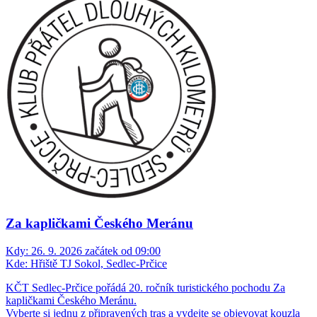
Za kapličkami Českého Meránu
Kdy:
26. 9. 2026 začátek od 09:00
Kde:
Hřiště TJ Sokol, Sedlec-Prčice
KČT Sedlec-Prčice pořádá 20. ročník turistického pochodu Za
kapličkami Českého Meránu.
Vyberte si jednu z připravených tras a vydejte se objevovat kouzla