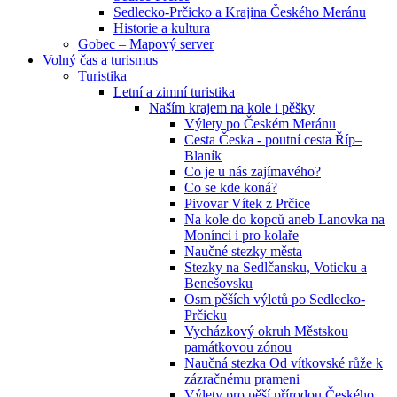
Sedlecko-Prčicko a Krajina Českého Meránu
Historie a kultura
Gobec – Mapový server
Volný čas a turismus
Turistika
Letní a zimní turistika
Naším krajem na kole i pěšky
Výlety po Českém Meránu
Cesta Česka - poutní cesta Říp–
Blaník
Co je u nás zajímavého?
Co se kde koná?
Pivovar Vítek z Prčice
Na kole do kopců aneb Lanovka na
Monínci i pro kolaře
Naučné stezky města
Stezky na Sedlčansku, Voticku a
Benešovsku
Osm pěších výletů po Sedlecko-
Prčicku
Vycházkový okruh Městskou
památkovou zónou
Naučná stezka Od vítkovské růže k
zázračnému prameni
Výlety pro pěší přírodou Českého