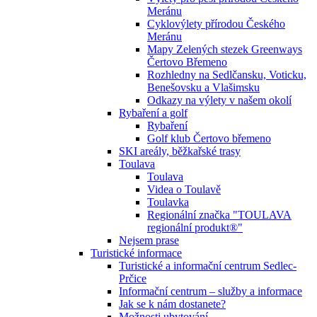
Meránu
Cyklovýlety přírodou Českého
Meránu
Mapy Zelených stezek Greenways
Čertovo Břemeno
Rozhledny na Sedlčansku, Voticku,
Benešovsku a Vlašimsku
Odkazy na výlety v našem okolí
Rybaření a golf
Rybaření
Golf klub Čertovo břemeno
SKI areály, běžkařské trasy
Toulava
Toulava
Videa o Toulavě
Toulavka
Regionální značka "TOULAVA
regionální produkt®"
Nejsem prase
Turistické informace
Turistické a informační centrum Sedlec-
Prčice
Informační centrum – služby a informace
Jak se k nám dostanete?
Možnosti ubytování