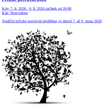
Kdy:
7. 8. 2026 - 9. 8. 2026 začátek od 20:00
Kde:
Neuvedeno
Tradiční prčické posvícení proběhne ve dnech 7. až 9. srpna 2026