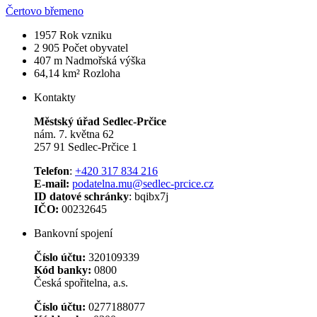
Čertovo břemeno
1957
Rok vzniku
2 905
Počet obyvatel
407 m
Nadmořská výška
64,14 km²
Rozloha
Kontakty
Městský úřad Sedlec-Prčice
nám. 7. května 62
257 91 Sedlec-Prčice 1
Telefon
:
+420 317 834 216
E-mail:
podatelna.mu@sedlec-prcice.cz
ID datové schránky
: bqibx7j
IČO:
00232645
Bankovní spojení
Číslo účtu:
320109339
Kód banky:
0800
Česká spořitelna, a.s.
Číslo účtu:
0277188077