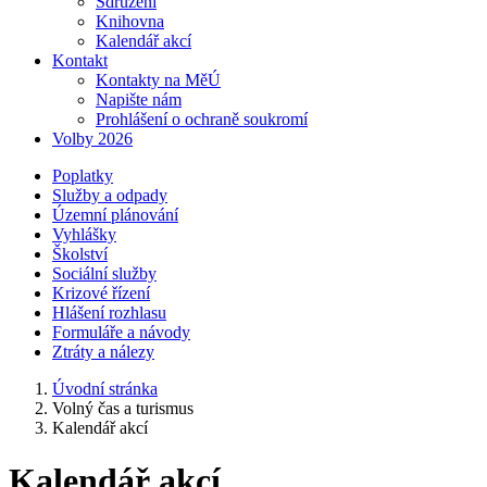
Sdružení
Knihovna
Kalendář akcí
Kontakt
Kontakty na MěÚ
Napište nám
Prohlášení o ochraně soukromí
Volby 2026
Poplatky
Služby a odpady
Územní plánování
Vyhlášky
Školství
Sociální služby
Krizové řízení
Hlášení rozhlasu
Formuláře a návody
Ztráty a nálezy
Úvodní stránka
Volný čas a turismus
Kalendář akcí
Kalendář akcí