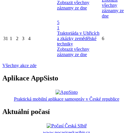
Zobrazit všechny
všechny
záznamy ze dne
záznamy ze
dne
5
1
Traktoriáda v Uhřicích
31
1
2
3
4
a zkázky zemědělské
6
techniky
Zobrazit všechny
záznamy ze dne
Všechny akce zde
Aplikace AppSisto
Praktická mobilní aplikace samospráv v České republice
Aktuální počasí
www.pocasiceskasibir.cz