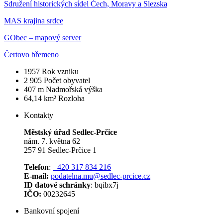
Sdružení historických sídel Čech, Moravy a Slezska
MAS krajina srdce
GObec – mapový server
Čertovo břemeno
1957
Rok vzniku
2 905
Počet obyvatel
407 m
Nadmořská výška
64,14 km²
Rozloha
Kontakty
Městský úřad Sedlec-Prčice
nám. 7. května 62
257 91 Sedlec-Prčice 1
Telefon
:
+420 317 834 216
E-mail:
podatelna.mu@sedlec-prcice.cz
ID datové schránky
: bqibx7j
IČO:
00232645
Bankovní spojení