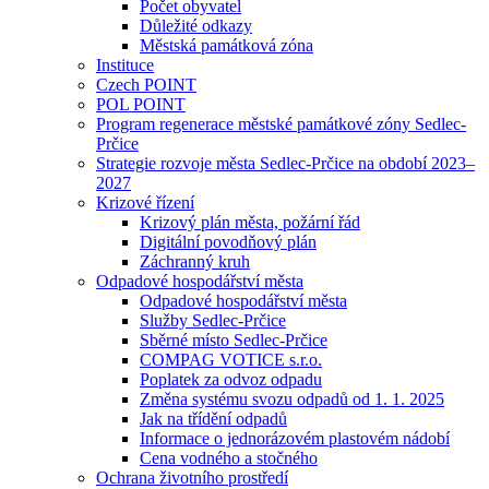
Počet obyvatel
Důležité odkazy
Městská památková zóna
Instituce
Czech POINT
POL POINT
Program regenerace městské památkové zóny Sedlec-
Prčice
Strategie rozvoje města Sedlec-Prčice na období 2023–
2027
Krizové řízení
Krizový plán města, požární řád
Digitální povodňový plán
Záchranný kruh
Odpadové hospodářství města
Odpadové hospodářství města
Služby Sedlec-Prčice
Sběrné místo Sedlec-Prčice
COMPAG VOTICE s.r.o.
Poplatek za odvoz odpadu
Změna systému svozu odpadů od 1. 1. 2025
Jak na třídění odpadů
Informace o jednorázovém plastovém nádobí
Cena vodného a stočného
Ochrana životního prostředí