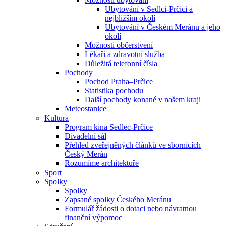
Ubytování v Sedlci-Prčici a
nejbližším okolí
Ubytování v Českém Meránu a jeho
okolí
Možnosti občerstvení
Lékaři a zdravotní služba
Důležitá telefonní čísla
Pochody
Pochod Praha–Prčice
Statistika pochodu
Další pochody konané v našem kraji
Meteostanice
Kultura
Program kina Sedlec-Prčice
Divadelní sál
Přehled zveřejněných článků ve sbornících
Český Merán
Rozumíme architektuře
Sport
Spolky
Spolky
Zapsané spolky Českého Meránu
Formulář žádosti o dotaci nebo návratnou
finanční výpomoc