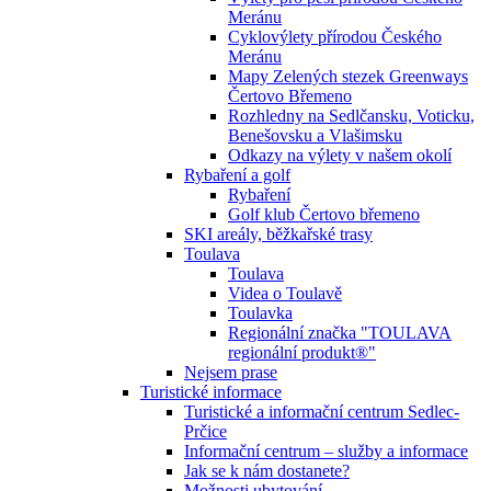
Meránu
Cyklovýlety přírodou Českého
Meránu
Mapy Zelených stezek Greenways
Čertovo Břemeno
Rozhledny na Sedlčansku, Voticku,
Benešovsku a Vlašimsku
Odkazy na výlety v našem okolí
Rybaření a golf
Rybaření
Golf klub Čertovo břemeno
SKI areály, běžkařské trasy
Toulava
Toulava
Videa o Toulavě
Toulavka
Regionální značka "TOULAVA
regionální produkt®"
Nejsem prase
Turistické informace
Turistické a informační centrum Sedlec-
Prčice
Informační centrum – služby a informace
Jak se k nám dostanete?
Možnosti ubytování