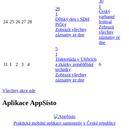
30
1
29
Český
1
varhanní
Dětský den s SDH
24
25
26
27
28
festival
Prčice
Zobrazit
Zobrazit všechny
všechny
záznamy ze dne
záznamy ze
dne
5
1
Traktoriáda v Uhřicích
31
1
2
3
4
a zkázky zemědělské
6
techniky
Zobrazit všechny
záznamy ze dne
Všechny akce zde
Aplikace AppSisto
Praktická mobilní aplikace samospráv v České republice