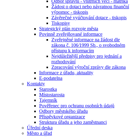
Odbor správní - vnitřních věcí - matrika
Žádost o dotaci nebo návratnou finanční
výpomoc - tiskopis
Závěrečné vyúčtování dotace - tiskopis
Tiskopisy
Strategický plán rozvoje města
Povinně zveřejňované informace
Zveřejněné informace na žádost dle
zákona č. 106⁄1999 Sb., o svobodném
přístupu k informacím
Nejdůležitější předpisy pro jednání a
rozhodování
Zpracování výroční zprávy dle zákona
Informace z úřadu, aktuality
E-podatelna
Kontakty
Starostka
Místostarosta
Tajemník
Pověřenec pro ochranu osobních údajů
Odbory městského úřadu
Příspěvkové organizace
Struktura úřadu a jeho zaměstnanci
Úřední deska
Město a úřad