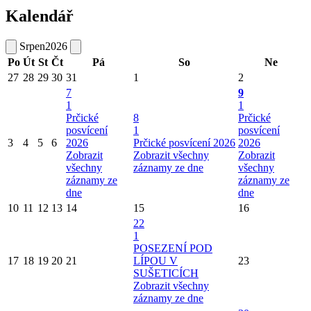
Kalendář
Srpen
2026
Po
Út
St
Čt
Pá
So
Ne
27
28
29
30
31
1
2
7
9
1
1
Prčické
8
Prčické
posvícení
1
posvícení
3
4
5
6
2026
Prčické posvícení 2026
2026
Zobrazit
Zobrazit všechny
Zobrazit
všechny
záznamy ze dne
všechny
záznamy ze
záznamy ze
dne
dne
10
11
12
13
14
15
16
22
1
POSEZENÍ POD
17
18
19
20
21
LÍPOU V
23
SUŠETICÍCH
Zobrazit všechny
záznamy ze dne