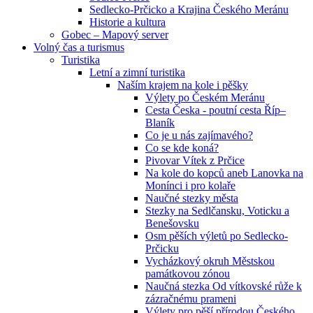
Sedlecko-Prčicko a Krajina Českého Meránu
Historie a kultura
Gobec – Mapový server
Volný čas a turismus
Turistika
Letní a zimní turistika
Naším krajem na kole i pěšky
Výlety po Českém Meránu
Cesta Česka - poutní cesta Říp–
Blaník
Co je u nás zajímavého?
Co se kde koná?
Pivovar Vítek z Prčice
Na kole do kopců aneb Lanovka na
Monínci i pro kolaře
Naučné stezky města
Stezky na Sedlčansku, Voticku a
Benešovsku
Osm pěších výletů po Sedlecko-
Prčicku
Vycházkový okruh Městskou
památkovou zónou
Naučná stezka Od vítkovské růže k
zázračnému prameni
Výlety pro pěší přírodou Českého