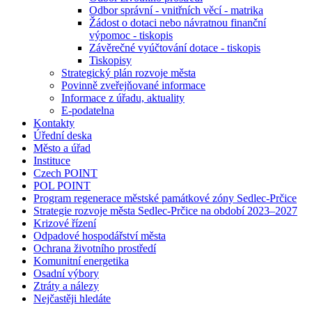
Odbor správní - vnitřních věcí - matrika
Žádost o dotaci nebo návratnou finanční
výpomoc - tiskopis
Závěrečné vyúčtování dotace - tiskopis
Tiskopisy
Strategický plán rozvoje města
Povinně zveřejňované informace
Informace z úřadu, aktuality
E-podatelna
Kontakty
Úřední deska
Město a úřad
Instituce
Czech POINT
POL POINT
Program regenerace městské památkové zóny Sedlec-Prčice
Strategie rozvoje města Sedlec-Prčice na období 2023–2027
Krizové řízení
Odpadové hospodářství města
Ochrana životního prostředí
Komunitní energetika
Osadní výbory
Ztráty a nálezy
Nejčastěji hledáte