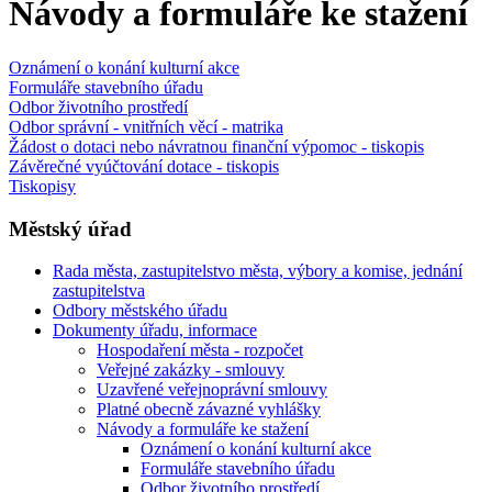
Návody a formuláře ke stažení
Oznámení o konání kulturní akce
Formuláře stavebního úřadu
Odbor životního prostředí
Odbor správní - vnitřních věcí - matrika
Žádost o dotaci nebo návratnou finanční výpomoc - tiskopis
Závěrečné vyúčtování dotace - tiskopis
Tiskopisy
Městský úřad
Rada města, zastupitelstvo města, výbory a komise, jednání
zastupitelstva
Odbory městského úřadu
Dokumenty úřadu, informace
Hospodaření města - rozpočet
Veřejné zakázky - smlouvy
Uzavřené veřejnoprávní smlouvy
Platné obecně závazné vyhlášky
Návody a formuláře ke stažení
Oznámení o konání kulturní akce
Formuláře stavebního úřadu
Odbor životního prostředí