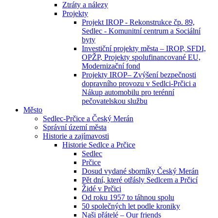
Ztráty a nálezy
Projekty
Projekt IROP - Rekonstrukce čp. 89,
Sedlec - Komunitní centrum a Sociální
byty
Investiční projekty města – IROP, SFDI,
OPŽP, Projekty spolufinancované EU,
Modernizační fond
Projekty IROP– Zvýšení bezpečnosti
dopravního provozu v Sedlci-Prčici a
Nákup automobilu pro terénní
pečovatelskou službu
Město
Sedlec-Prčice a Český Merán
Správní území města
Historie a zajímavosti
Historie Sedlce a Prčice
Sedlec
Prčice
Dosud vydané sborníky Český Merán
Pět dní, které otřásly Sedlcem a Prčicí
Židé v Prčici
Od roku 1957 to táhnou spolu
50 společných let podle kroniky
Naši přátelé – Our friends