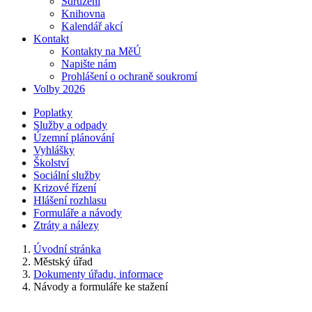
Sdružení
Knihovna
Kalendář akcí
Kontakt
Kontakty na MěÚ
Napište nám
Prohlášení o ochraně soukromí
Volby 2026
Poplatky
Služby a odpady
Územní plánování
Vyhlášky
Školství
Sociální služby
Krizové řízení
Hlášení rozhlasu
Formuláře a návody
Ztráty a nálezy
Úvodní stránka
Městský úřad
Dokumenty úřadu, informace
Návody a formuláře ke stažení