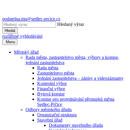
podatelna.mu@sedlec-prcice.cz
Hledaný výraz
Hledat
rozšířené vyhledávání
Menu
Městský úřad
Rada města, zastupitelstvo města, výbory a komise,
jednání zastupitelstva
Rada města
Zastupitelstvo města
Jednání zastupitelstva – zápisy a videozáznamy
Kontrolní výbor
Finanční výbor
Bytová komise
Komise pro projednávání přestupků města
Sedlec-Prčice
Odbory městského úřadu
Organizační struktura
Stavební úřad
Dokumenty stavebního úřadu