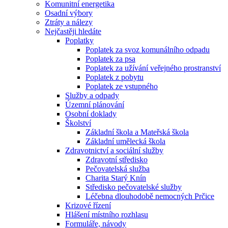
Komunitní energetika
Osadní výbory
Ztráty a nálezy
Nejčastěji hledáte
Poplatky
Poplatek za svoz komunálního odpadu
Poplatek za psa
Poplatek za užívání veřejného prostranství
Poplatek z pobytu
Poplatek ze vstupného
Služby a odpady
Územní plánování
Osobní doklady
Školství
Základní škola a Mateřská škola
Základní umělecká škola
Zdravotnictví a sociální služby
Zdravotní středisko
Pečovatelská služba
Charita Starý Knín
Středisko pečovatelské služby
Léčebna dlouhodobě nemocných Prčice
Krizové řízení
Hlášení místního rozhlasu
Formuláře, návody