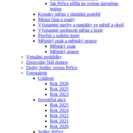
Jak Prčice přišla ke svému slavnému
jménu
Kroniky města v digitální podobě
Místní části a osady
Významné stavby a památky ve městě a okolí
Významné osobnosti města a kraje
Pověsti z našeho kraje
Městský znak a městský prapor
Městský znak
Městský prapor
Virtuální prohlídky
Zpravodaj Náš domov
Derby Sedlec versus Prčice
Fotogalerie
Události
Rok 2026
Rok 2025
Rok 2023
Investiční akce
Rok 2025
Rok 2024
Rok 2022
Rok 2021
Rok 2020
Sedlec-Prčice