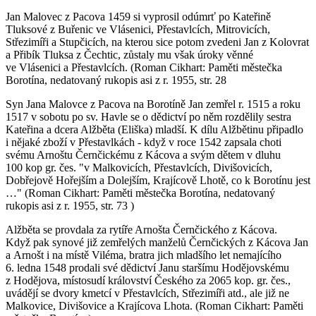
Jan Malovec z Pacova 1459 si vyprosil odúmrť po Kateřině
Tluksové z Buřenic ve Vlásenici, Přestavlcích, Mitrovicích,
Střezimíři a Stupčicích, na kterou sice potom zvedeni Jan z Kolovrat
a Přibík Tluksa z Čechtic, zůstaly mu však úroky věnné
ve Vlásenici a Přestavlcích. (Roman Cikhart: Paměti městečka
Borotína, nedatovaný rukopis asi z r. 1955, str. 28
Syn Jana Malovce z Pacova na Borotíně Jan zemřel r. 1515 a roku
1517 v sobotu po sv. Havle se o dědictví po něm rozdělily sestra
Kateřina a dcera Alžběta (Eliška) mladší. K dílu Alžbětinu připadlo
i nějaké zboží v Přestavlkách - když v roce 1542 zapsala choti
svému Arnoštu Černčickému z Kácova a svým dětem v dluhu
100 kop gr. čes. "v Malkovicích, Přestavlcích, Divišovicích,
Dobřejově Hořejším a Dolejším, Krajícově Lhotě, co k Borotínu jest
…" (Roman Cikhart: Paměti městečka Borotína, nedatovaný
rukopis asi z r. 1955, str. 73 )
Alžběta se provdala za rytíře Arnošta Černčického z Kácova.
Když pak synové již zemřelých manželů Černčických z Kácova Jan
a Arnošt i na místě Viléma, bratra jich mladšího let nemajícího
6. ledna 1548 prodali své dědictví Janu staršímu Hodějovskému
z Hodějova, místosudí království Českého za 2065 kop. gr. čes.,
uvádějí se dvory kmetcí v Přestavlcích, Střezimíři atd., ale již ne
Malkovice, Divišovice a Krajícova Lhota. (Roman Cikhart: Paměti