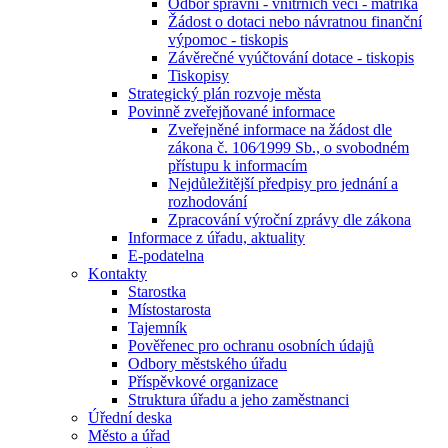
Odbor správní - vnitřních věcí - matrika
Žádost o dotaci nebo návratnou finanční
výpomoc - tiskopis
Závěrečné vyúčtování dotace - tiskopis
Tiskopisy
Strategický plán rozvoje města
Povinně zveřejňované informace
Zveřejněné informace na žádost dle
zákona č. 106⁄1999 Sb., o svobodném
přístupu k informacím
Nejdůležitější předpisy pro jednání a
rozhodování
Zpracování výroční zprávy dle zákona
Informace z úřadu, aktuality
E-podatelna
Kontakty
Starostka
Místostarosta
Tajemník
Pověřenec pro ochranu osobních údajů
Odbory městského úřadu
Příspěvkové organizace
Struktura úřadu a jeho zaměstnanci
Úřední deska
Město a úřad