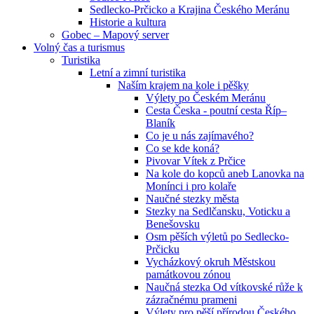
Sedlecko-Prčicko a Krajina Českého Meránu
Historie a kultura
Gobec – Mapový server
Volný čas a turismus
Turistika
Letní a zimní turistika
Naším krajem na kole i pěšky
Výlety po Českém Meránu
Cesta Česka - poutní cesta Říp–
Blaník
Co je u nás zajímavého?
Co se kde koná?
Pivovar Vítek z Prčice
Na kole do kopců aneb Lanovka na
Monínci i pro kolaře
Naučné stezky města
Stezky na Sedlčansku, Voticku a
Benešovsku
Osm pěších výletů po Sedlecko-
Prčicku
Vycházkový okruh Městskou
památkovou zónou
Naučná stezka Od vítkovské růže k
zázračnému prameni
Výlety pro pěší přírodou Českého