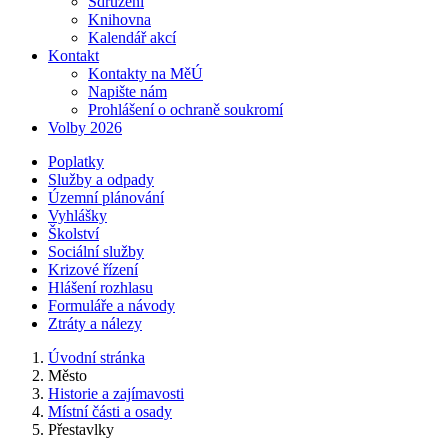
Sdružení
Knihovna
Kalendář akcí
Kontakt
Kontakty na MěÚ
Napište nám
Prohlášení o ochraně soukromí
Volby 2026
Poplatky
Služby a odpady
Územní plánování
Vyhlášky
Školství
Sociální služby
Krizové řízení
Hlášení rozhlasu
Formuláře a návody
Ztráty a nálezy
Úvodní stránka
Město
Historie a zajímavosti
Místní části a osady
Přestavlky