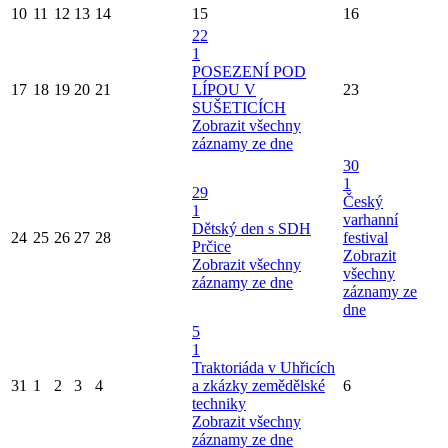
10
11
12
13
14
15
16
22
1
POSEZENÍ POD
17
18
19
20
21
LÍPOU V
23
SUŠETICÍCH
Zobrazit všechny
záznamy ze dne
30
1
29
Český
1
varhanní
Dětský den s SDH
24
25
26
27
28
festival
Prčice
Zobrazit
Zobrazit všechny
všechny
záznamy ze dne
záznamy ze
dne
5
1
Traktoriáda v Uhřicích
31
1
2
3
4
a zkázky zemědělské
6
techniky
Zobrazit všechny
záznamy ze dne