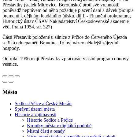
Přestavlky (statek Mitrovice, Berounsko) proti své vrchnosti,
poněvadž neprávem od něho požaduje placení daní a dávek.(Soupis
pramenů k dějinám feudálního útisku, díl I. - Finanční prokuratura,
Historický ústav ČSAV Nakladatelství Československé akademie
věd, Praha 1954, str. 327)
Části Přestavlk položené u silnice z Prčice do Červeného Újezda
se říká odnepaměti Brandíra. To byl název někdejší zájezdní
hospody.
Od roku 1996 mají Přestavlky zpracován vlastní program obnovy
vesnice.
Město
Sedlec-Prčice a Český Merán
Správní území města
Historie a zajímavosti
Historie Sedlce a Prčice
Kroniky města v digitální podobě
Místní části a osady
Významné stavby a památky ve městě a okolí