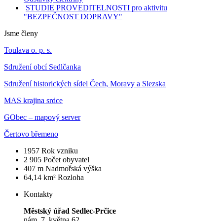
STUDIE PROVEDITELNOSTI pro aktivitu
"BEZPEČNOST DOPRAVY"
Jsme členy
Toulava o. p. s.
Sdružení obcí Sedlčanka
Sdružení historických sídel Čech, Moravy a Slezska
MAS krajina srdce
GObec – mapový server
Čertovo břemeno
1957
Rok vzniku
2 905
Počet obyvatel
407 m
Nadmořská výška
64,14 km²
Rozloha
Kontakty
Městský úřad Sedlec-Prčice
nám. 7. května 62