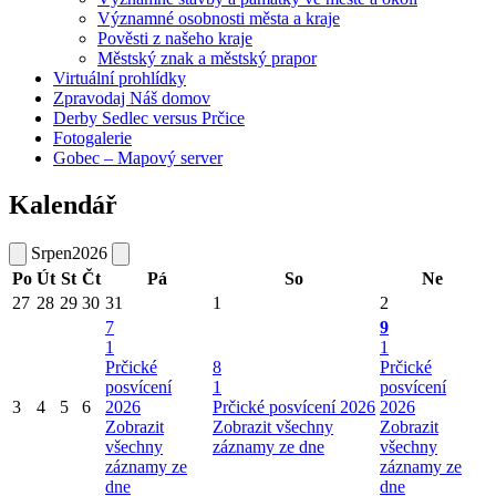
Významné osobnosti města a kraje
Pověsti z našeho kraje
Městský znak a městský prapor
Virtuální prohlídky
Zpravodaj Náš domov
Derby Sedlec versus Prčice
Fotogalerie
Gobec – Mapový server
Kalendář
Srpen
2026
Po
Út
St
Čt
Pá
So
Ne
27
28
29
30
31
1
2
7
9
1
1
Prčické
8
Prčické
posvícení
1
posvícení
3
4
5
6
2026
Prčické posvícení 2026
2026
Zobrazit
Zobrazit všechny
Zobrazit
všechny
záznamy ze dne
všechny
záznamy ze
záznamy ze
dne
dne