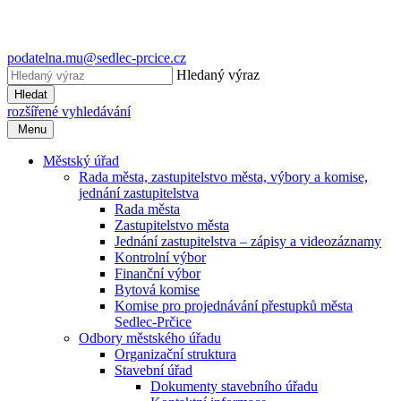
podatelna.mu@sedlec-prcice.cz
Hledaný výraz
Hledat
rozšířené vyhledávání
Menu
Městský úřad
Rada města, zastupitelstvo města, výbory a komise,
jednání zastupitelstva
Rada města
Zastupitelstvo města
Jednání zastupitelstva – zápisy a videozáznamy
Kontrolní výbor
Finanční výbor
Bytová komise
Komise pro projednávání přestupků města
Sedlec-Prčice
Odbory městského úřadu
Organizační struktura
Stavební úřad
Dokumenty stavebního úřadu