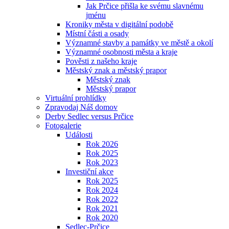
Jak Prčice přišla ke svému slavnému
jménu
Kroniky města v digitální podobě
Místní části a osady
Významné stavby a památky ve městě a okolí
Významné osobnosti města a kraje
Pověsti z našeho kraje
Městský znak a městský prapor
Městský znak
Městský prapor
Virtuální prohlídky
Zpravodaj Náš domov
Derby Sedlec versus Prčice
Fotogalerie
Události
Rok 2026
Rok 2025
Rok 2023
Investiční akce
Rok 2025
Rok 2024
Rok 2022
Rok 2021
Rok 2020
Sedlec-Prčice