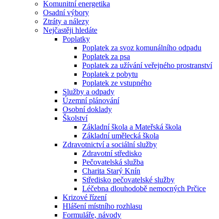
Komunitní energetika
Osadní výbory
Ztráty a nálezy
Nejčastěji hledáte
Poplatky
Poplatek za svoz komunálního odpadu
Poplatek za psa
Poplatek za užívání veřejného prostranství
Poplatek z pobytu
Poplatek ze vstupného
Služby a odpady
Územní plánování
Osobní doklady
Školství
Základní škola a Mateřská škola
Základní umělecká škola
Zdravotnictví a sociální služby
Zdravotní středisko
Pečovatelská služba
Charita Starý Knín
Středisko pečovatelské služby
Léčebna dlouhodobě nemocných Prčice
Krizové řízení
Hlášení místního rozhlasu
Formuláře, návody