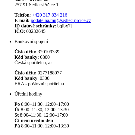
257 91 Sedlec-Prčice 1
Telefon
:
+420 317 834 216
E-mail:
podatelna.mu@sedlec-prcice.cz
ID datové schránky
: bqibx7j
IČO:
00232645
Bankovní spojení
Číslo účtu:
320109339
Kód banky:
0800
Česká spořitelna, a.s.
Číslo účtu:
0277188077
Kód banky
: 0300
ERA - poštovní spořitelna
Úřední hodiny
Po
8:00–11:30, 12:00–17:00
Út
8:00–11:30, 12:00–13:30
St
8:00–11:30, 12:00–17:00
Čt není úřední den
Pá
8:00–11:30, 12:00–13:30