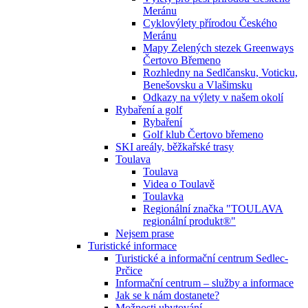
Meránu
Cyklovýlety přírodou Českého
Meránu
Mapy Zelených stezek Greenways
Čertovo Břemeno
Rozhledny na Sedlčansku, Voticku,
Benešovsku a Vlašimsku
Odkazy na výlety v našem okolí
Rybaření a golf
Rybaření
Golf klub Čertovo břemeno
SKI areály, běžkařské trasy
Toulava
Toulava
Videa o Toulavě
Toulavka
Regionální značka "TOULAVA
regionální produkt®"
Nejsem prase
Turistické informace
Turistické a informační centrum Sedlec-
Prčice
Informační centrum – služby a informace
Jak se k nám dostanete?
Možnosti ubytování