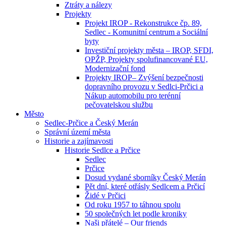
Ztráty a nálezy
Projekty
Projekt IROP - Rekonstrukce čp. 89,
Sedlec - Komunitní centrum a Sociální
byty
Investiční projekty města – IROP, SFDI,
OPŽP, Projekty spolufinancované EU,
Modernizační fond
Projekty IROP– Zvýšení bezpečnosti
dopravního provozu v Sedlci-Prčici a
Nákup automobilu pro terénní
pečovatelskou službu
Město
Sedlec-Prčice a Český Merán
Správní území města
Historie a zajímavosti
Historie Sedlce a Prčice
Sedlec
Prčice
Dosud vydané sborníky Český Merán
Pět dní, které otřásly Sedlcem a Prčicí
Židé v Prčici
Od roku 1957 to táhnou spolu
50 společných let podle kroniky
Naši přátelé – Our friends