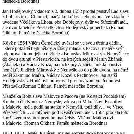
městečka Borotína)
Jan Hodějovský vkladem z 2. dubna 1552 prodal panství Ladislavu
z Lobkovic na Chlumci, maršálku královského dvora. Ve vkladu je
uvedena Včelákova Lhota, oba Dobřejovy, dvůr ve Střezimíři atd.,
ale dvůr kmetcí v Přestavlkách si Hodějovský ponechal. (Roman
Cikhart: Paměti městečka Borotína)
Když r. 1564 Vilém Černčický uvázal se ve svou třetinu dědin,
"které pokládá bejti někdy Alžběty mladší z Pacova, mateře svý",
odporovali tomu jejich držitelé - Bohuslav Mitrovský z Nemyšle co
do dvou gruntů v Přestavlcích, na kterých seděli Martin Zbánek
(Žbánek?) a Václav Koza, na nichž prý Alžběta "nikdá panství
neměla", Jindřich Mitrovský z Nemyšle co do půle dvora, na němž
seděl Zikmund Mařan, Václav Kozel z Peclinovce. Jan starší
Hodějovský z Hodějova odporoval proti uvázání ve třetinu vsi
Přestavlk.(Roman Cikhart: Paměti městečka Borotína)
Manželka Bohuslava Malovce z Pacova (na Kostelci Podolském)
Kunhuta čili Kunka z Nemyšle, vdova po Mikulášovi Kosořovi
z Malovic, měla podíl na statku v Nemyšli, totiž díly… ve Vísce,
Přestavlcích … s mlýnem pod Kvašťovem, ale r. 1564 prodala toto
zboží svému synu z prvního manželství Vilému Malovcovi
z Malovic. (Roman Cikhart: Paměti městečka Borotína)
1830–1833 - Matěj Karásek, majitel emfyteutické hospody ve vsi