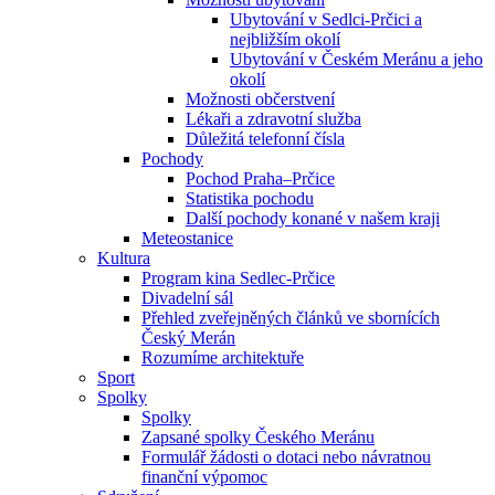
Ubytování v Sedlci-Prčici a
nejbližším okolí
Ubytování v Českém Meránu a jeho
okolí
Možnosti občerstvení
Lékaři a zdravotní služba
Důležitá telefonní čísla
Pochody
Pochod Praha–Prčice
Statistika pochodu
Další pochody konané v našem kraji
Meteostanice
Kultura
Program kina Sedlec-Prčice
Divadelní sál
Přehled zveřejněných článků ve sbornících
Český Merán
Rozumíme architektuře
Sport
Spolky
Spolky
Zapsané spolky Českého Meránu
Formulář žádosti o dotaci nebo návratnou
finanční výpomoc