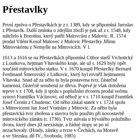
Přestavlky
První zpráva o Přestavlkách je z r. 1389, kdy se připomíná Jaroslav
z Přestavlk. Další zmínka o zdejším zboží je pak až z r. 1548, kdy
náleželo k Borotínu, který patřil Malovcům z Malovic. R. 1574
prodal Vilém Kosoř Malovec z Malovic Přestavlky Jiřímu
Mitrovskému z Nemyšle na Mitrovicích. V l.
1613 a 1616 se na Přestavlkách připomíná Ctibor starší Vrchotický
z Loutkova, hejtman Vltavského kraje, ale už r. 1629 byly opět
součástí mitrovického statku. V r. 1670 koupil Přestavlky Bernard
Ferdinand Šmerovský z Lidkovic, který byl rovněž hejtmanem
Vltavska. Snad až za něho tu byla postavena tvrz, částečně
kamenná, částečně sroubená ze dřeva. Poprvé je však doložena
teprve v r. 1708, kdy ji spolu s poplužním dvorem prodal svému
synovi Františku Václavovi, od něhož je v r. 1710 koupil František
Josef Černín z Chudenic. Od něho získal statek v r. 1724 spolu
s Mitrovicemi Jan Josef Vratislav z Mitrovic. Za něho byla
přestavlcká tvrz zbořena a staviva bylo použito při novostavbě
mitrovického zámku (r. 1736). Tvrz stávala u bývalého polužního
dvora, který dnes již neexistuje, a žádné stopy se po ní
nezachovaly. (Hrady, zámky a tvrze v Čechách, na Moravě
a ve Slezsku, díl IV., Svoboda, 1985)