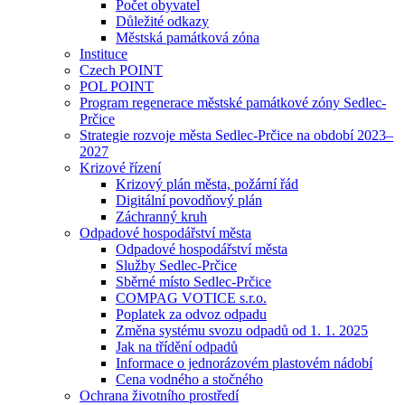
Počet obyvatel
Důležité odkazy
Městská památková zóna
Instituce
Czech POINT
POL POINT
Program regenerace městské památkové zóny Sedlec-
Prčice
Strategie rozvoje města Sedlec-Prčice na období 2023–
2027
Krizové řízení
Krizový plán města, požární řád
Digitální povodňový plán
Záchranný kruh
Odpadové hospodářství města
Odpadové hospodářství města
Služby Sedlec-Prčice
Sběrné místo Sedlec-Prčice
COMPAG VOTICE s.r.o.
Poplatek za odvoz odpadu
Změna systému svozu odpadů od 1. 1. 2025
Jak na třídění odpadů
Informace o jednorázovém plastovém nádobí
Cena vodného a stočného
Ochrana životního prostředí