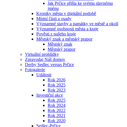
Jak Prčice přišla ke svému slavnému
jménu
Kroniky města v digitální podobě
Místní části a osady
Významné stavby a památky ve městě a okolí
Významné osobnosti města a kraje
Pověsti z našeho kraje
Městský znak a městský prapor
Městský znak
Městský prapor
Virtuální prohlídky
Zpravodaj Náš domov
Derby Sedlec versus Prčice
Fotogalerie
Události
Rok 2026
Rok 2025
Rok 2023
Investiční akce
Rok 2025
Rok 2024
Rok 2022
Rok 2021
Rok 2020
Sedlec-Prčice