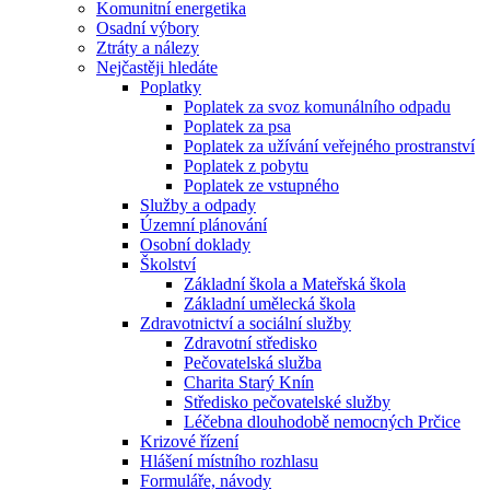
Komunitní energetika
Osadní výbory
Ztráty a nálezy
Nejčastěji hledáte
Poplatky
Poplatek za svoz komunálního odpadu
Poplatek za psa
Poplatek za užívání veřejného prostranství
Poplatek z pobytu
Poplatek ze vstupného
Služby a odpady
Územní plánování
Osobní doklady
Školství
Základní škola a Mateřská škola
Základní umělecká škola
Zdravotnictví a sociální služby
Zdravotní středisko
Pečovatelská služba
Charita Starý Knín
Středisko pečovatelské služby
Léčebna dlouhodobě nemocných Prčice
Krizové řízení
Hlášení místního rozhlasu
Formuláře, návody