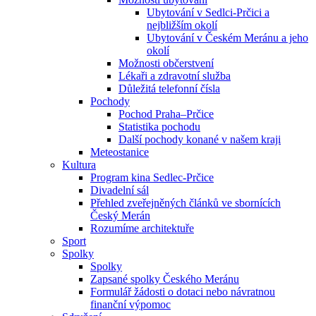
Ubytování v Sedlci-Prčici a
nejbližším okolí
Ubytování v Českém Meránu a jeho
okolí
Možnosti občerstvení
Lékaři a zdravotní služba
Důležitá telefonní čísla
Pochody
Pochod Praha–Prčice
Statistika pochodu
Další pochody konané v našem kraji
Meteostanice
Kultura
Program kina Sedlec-Prčice
Divadelní sál
Přehled zveřejněných článků ve sbornících
Český Merán
Rozumíme architektuře
Sport
Spolky
Spolky
Zapsané spolky Českého Meránu
Formulář žádosti o dotaci nebo návratnou
finanční výpomoc