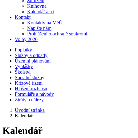
Sdružení
Knihovna
Kalendář akcí
Kontakt
Kontakty na MěÚ
Napište nám
Prohlášení o ochraně soukromí
Volby 2026
Poplatky
Služby a odpady
Územní plánování
Vyhlášky
Školství
Sociální služby
Krizové řízení
Hlášení rozhlasu
Formuláře a návody
Ztráty a nálezy
Úvodní stránka
Kalendář
Kalendář