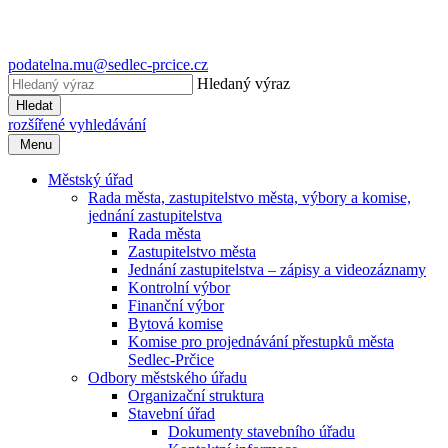
podatelna.mu@sedlec-prcice.cz
Hledaný výraz
Hledat
rozšířené vyhledávání
Menu
Městský úřad
Rada města, zastupitelstvo města, výbory a komise,
jednání zastupitelstva
Rada města
Zastupitelstvo města
Jednání zastupitelstva – zápisy a videozáznamy
Kontrolní výbor
Finanční výbor
Bytová komise
Komise pro projednávání přestupků města
Sedlec-Prčice
Odbory městského úřadu
Organizační struktura
Stavební úřad
Dokumenty stavebního úřadu