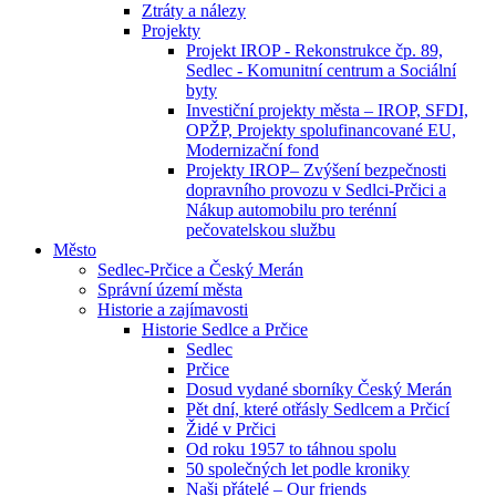
Ztráty a nálezy
Projekty
Projekt IROP - Rekonstrukce čp. 89,
Sedlec - Komunitní centrum a Sociální
byty
Investiční projekty města – IROP, SFDI,
OPŽP, Projekty spolufinancované EU,
Modernizační fond
Projekty IROP– Zvýšení bezpečnosti
dopravního provozu v Sedlci-Prčici a
Nákup automobilu pro terénní
pečovatelskou službu
Město
Sedlec-Prčice a Český Merán
Správní území města
Historie a zajímavosti
Historie Sedlce a Prčice
Sedlec
Prčice
Dosud vydané sborníky Český Merán
Pět dní, které otřásly Sedlcem a Prčicí
Židé v Prčici
Od roku 1957 to táhnou spolu
50 společných let podle kroniky
Naši přátelé – Our friends