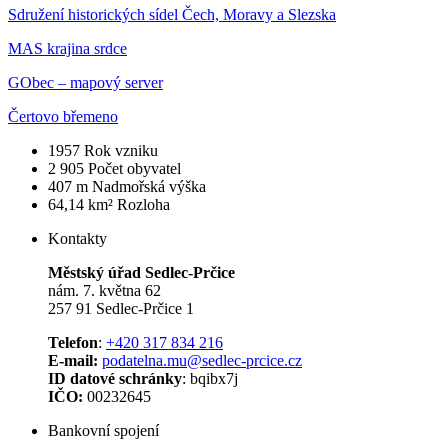
Sdružení historických sídel Čech, Moravy a Slezska
MAS krajina srdce
GObec – mapový server
Čertovo břemeno
1957
Rok vzniku
2 905
Počet obyvatel
407 m
Nadmořská výška
64,14 km²
Rozloha
Kontakty
Městský úřad Sedlec-Prčice
nám. 7. května 62
257 91 Sedlec-Prčice 1
Telefon
:
+420 317 834 216
E-mail:
podatelna.mu@sedlec-prcice.cz
ID datové schránky
: bqibx7j
IČO:
00232645
Bankovní spojení