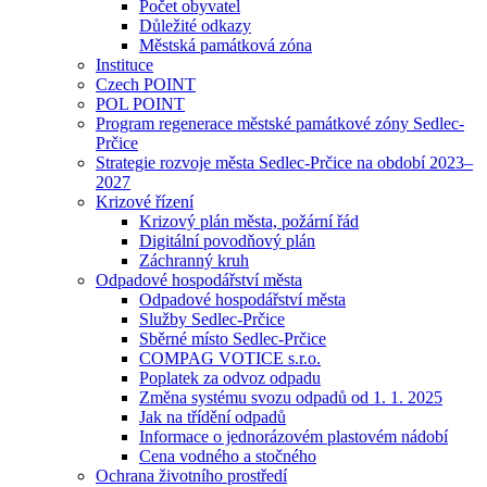
Počet obyvatel
Důležité odkazy
Městská památková zóna
Instituce
Czech POINT
POL POINT
Program regenerace městské památkové zóny Sedlec-
Prčice
Strategie rozvoje města Sedlec-Prčice na období 2023–
2027
Krizové řízení
Krizový plán města, požární řád
Digitální povodňový plán
Záchranný kruh
Odpadové hospodářství města
Odpadové hospodářství města
Služby Sedlec-Prčice
Sběrné místo Sedlec-Prčice
COMPAG VOTICE s.r.o.
Poplatek za odvoz odpadu
Změna systému svozu odpadů od 1. 1. 2025
Jak na třídění odpadů
Informace o jednorázovém plastovém nádobí
Cena vodného a stočného
Ochrana životního prostředí