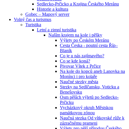
Sedlecko-Prčicko a Krajina Českého Meránu
Historie a kultura
Gobec – Mapový server
Volný čas a turismus
Turistika
Letní a zimní turistika
Naším krajem na kole i pěšky
Výlety po Českém Meránu
Cesta Česka - poutní cesta Říp–
Blaník
Co je u nás zajímavého?
Co se kde koná?
Pivovar Vítek z Prčice
Na kole do kopců aneb Lanovka na
Monínci i pro kolaře
Naučné stezky města
Stezky na Sedlčansku, Voticku a
Benešovsku
Osm pěších výletů po Sedlecko-
Prčicku
Vycházkový okruh Městskou
památkovou zónou
Naučná stezka Od vítkovské růže k
zázračnému prameni
Výlety pro pěší přírodou Českého