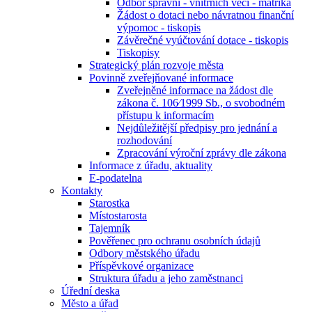
Odbor správní - vnitřních věcí - matrika
Žádost o dotaci nebo návratnou finanční
výpomoc - tiskopis
Závěrečné vyúčtování dotace - tiskopis
Tiskopisy
Strategický plán rozvoje města
Povinně zveřejňované informace
Zveřejněné informace na žádost dle
zákona č. 106⁄1999 Sb., o svobodném
přístupu k informacím
Nejdůležitější předpisy pro jednání a
rozhodování
Zpracování výroční zprávy dle zákona
Informace z úřadu, aktuality
E-podatelna
Kontakty
Starostka
Místostarosta
Tajemník
Pověřenec pro ochranu osobních údajů
Odbory městského úřadu
Příspěvkové organizace
Struktura úřadu a jeho zaměstnanci
Úřední deska
Město a úřad