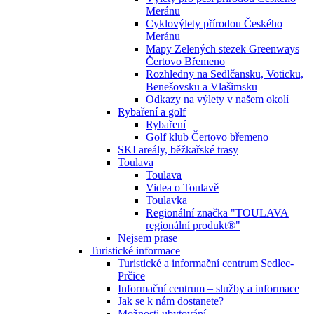
Meránu
Cyklovýlety přírodou Českého
Meránu
Mapy Zelených stezek Greenways
Čertovo Břemeno
Rozhledny na Sedlčansku, Voticku,
Benešovsku a Vlašimsku
Odkazy na výlety v našem okolí
Rybaření a golf
Rybaření
Golf klub Čertovo břemeno
SKI areály, běžkařské trasy
Toulava
Toulava
Videa o Toulavě
Toulavka
Regionální značka "TOULAVA
regionální produkt®"
Nejsem prase
Turistické informace
Turistické a informační centrum Sedlec-
Prčice
Informační centrum – služby a informace
Jak se k nám dostanete?
Možnosti ubytování