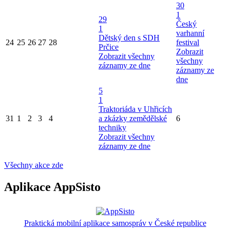
30
1
29
Český
1
varhanní
Dětský den s SDH
24
25
26
27
28
festival
Prčice
Zobrazit
Zobrazit všechny
všechny
záznamy ze dne
záznamy ze
dne
5
1
Traktoriáda v Uhřicích
31
1
2
3
4
a zkázky zemědělské
6
techniky
Zobrazit všechny
záznamy ze dne
Všechny akce zde
Aplikace AppSisto
Praktická mobilní aplikace samospráv v České republice