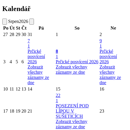
Kalendář
Srpen
2026
Po
Út
St
Čt
Pá
So
Ne
27
28
29
30
31
1
2
7
9
1
1
Prčické
8
Prčické
posvícení
1
posvícení
3
4
5
6
2026
Prčické posvícení 2026
2026
Zobrazit
Zobrazit všechny
Zobrazit
všechny
záznamy ze dne
všechny
záznamy ze
záznamy ze
dne
dne
10
11
12
13
14
15
16
22
1
POSEZENÍ POD
17
18
19
20
21
LÍPOU V
23
SUŠETICÍCH
Zobrazit všechny
záznamy ze dne